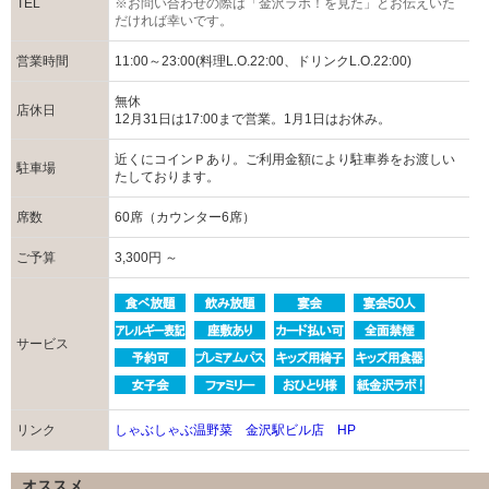
TEL
※お問い合わせの際は「金沢ラボ！を見た」とお伝えいた
だければ幸いです。
営業時間
11:00～23:00(料理L.O.22:00、ドリンクL.O.22:00)
無休
店休日
12月31日は17:00まで営業。1月1日はお休み。
近くにコインＰあり。ご利用金額により駐車券をお渡しい
駐車場
たしております。
席数
60席（カウンター6席）
ご予算
3,300円 ～
サービス
リンク
しゃぶしゃぶ温野菜 金沢駅ビル店 HP
オススメ