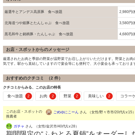
厳選牛とアンデス高原豚 食べ放題
2,980円
北海道つや姫豚とたんしゃぶ 食べ放題
3,580円
黒毛和牛と銘柄豚・たんしゃぶ 食べ放題
4,680円
お店・スポットからのメッセージ
厳選されたお肉と季節の野菜が温野菜でお召し上がりいただけます。野菜とお肉
気です。駅から直結していますので宴会等にも便利で、大小宴会も承っておりま
おすすめのクチコミ （
2
件）
クチコミからみる、このお店の特長
食べ放題
お肉
野菜
美味しい
コラー
2
2
2
2
このお店・スポットの
ごめゆにこーん
さん （女性/野々市市/20代/Lv.15
推薦者
ガチャ
さん （女性/金沢市/40代/Lv.28）
期間限定の“ふわとろ夏鍋”をオーダー