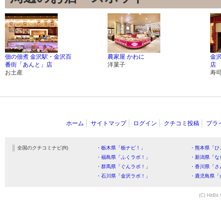
佃の佃煮 金沢駅・金沢百
農家屋 かわに
金
番街「あんと」店
洋菓子
店
お土産
寿
ホーム
サイトマップ
ログイン
クチコミ投稿
プラ
全国のクチコミナビ(R)
・栃木県「栃ナビ！」
・熊本県「ひ
・福島県「ふくラボ！」
・新潟県「な
・群馬県「ぐんラボ！」
・香川県「さ
・石川県「金沢ラボ！」
・鹿児島県「
(C) HitBit