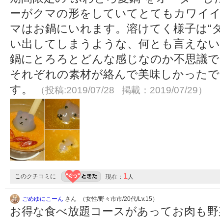
ーがクマの形をしていてとてもカワイ
マはお鍋にいれます。溶けてく様子は“タ
い出してしまうような、何とも言えな
鍋にとろろとどんな感じなのか不思議で
それぞれの素材が絡んで美味しかったで
す。
（投稿:2019/07/28 掲載：2019/07/29）
1
このクチコミに
現在：
人
ごめゆにこーん
さん （女性/野々市市/20代/Lv.15）
お得な食べ放題コースがあってお肉も野