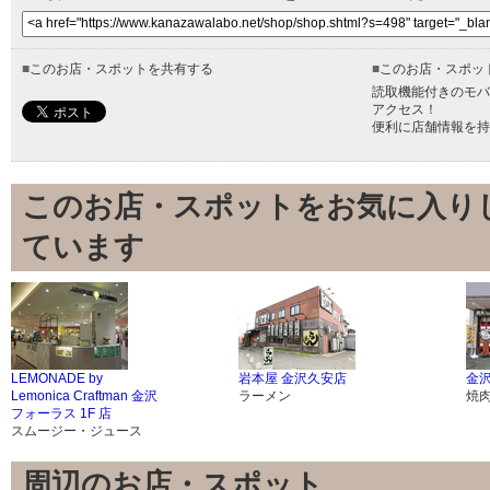
■
このお店・スポットを共有する
■
このお店・スポッ
読取機能付きのモバ
アクセス！
便利に店舗情報を持
このお店・スポットをお気に入り
ています
LEMONADE by
岩本屋 金沢久安店
金沢
Lemonica Craftman 金沢
ラーメン
焼
フォーラス 1F 店
スムージー・ジュース
周辺のお店・スポット