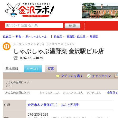
飲食店
和食
鍋・しゃぶしゃぶ
飲食店
居酒屋・飲み屋
居酒屋
シュブシャブオンヤサイ カナザワエキビルテン
しゃぶしゃぶ温野菜 金沢駅ビル店
076-235-3029
基本情報
クチコミ
写真
クチコミを書く
チェックイン
じぶんのお気に入り:
メモ:
みんなのお気に入り:
とっておき…
1人
おススメ☆…
1人
ランチ…
1人
全部見る
住所
金沢市木ノ新保町1-1 あんと西3階
076-235-3029