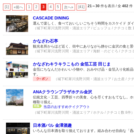
21～30
件を表示 / 全
402
件
[1]
1
2
3
4
5
[41]
«前へ
次へ»
CASCADE DINING
選んで楽しく、食べておいしいごちそう時間をカスケイド ダ
（城下町犀川浅野川間・涌波エリア / ビュッフェ / クチコミ数 
かなざわ石亭
観光名所からほど近く、街中にありながら静かに金沢の食と景
（城下町犀川浅野川間・涌波エリア / 海鮮・のどぐろ / クチコミ
かなざわキラキラこもの 金箔工芸 田じま
金箔にちなんだかわいい小物や、おみやげ品・金箔入り化粧品
す。
（城下町犀川浅野川間・涌波エリア / お土産 / ク
ANAクラウンプラザホテル金沢
伝統文化・工芸、四季折々の美食、心を尽くすおもてなし。ホ
種取り揃え。
当店のおすすめテイクアウト
（城下町犀川浅野川間・涌波エリア / ホテル / クチコミ数 8件
日本酒バル 金澤酒趣
いろんな日本酒を取り揃えております。組み合わせ自由な「呑