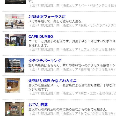
す。
（城下町犀川浅野川間・涌波エリア / バー・バル / クチコミ数 
JINS金沢フォーラス店
メガネを通して、美しく豊かな人生を。
（城下町犀川浅野川間・涌波エリア / 眼鏡・サングラス / クチ
CAFE DUMBO
コーヒーとお菓子のお店です。お菓子やケーキはすべて手作り
お淹れします。
（城下町犀川浅野川間・涌波エリア / カフェ / クチコミ数 14件
タテマチパーキング
竪町商店街はもちろん、片町や香林坊へのアクセスも抜群！シ
（城下町犀川浅野川間・涌波エリア / 駐車場 / クチコミ数 2件
金箔貼り体験 かなざわカタニ
金沢の老舗金箔メーカー直営店による金箔貼り体験。丁寧な作
ンジ可能です。
（城下町犀川浅野川間・涌波エリア / 陶芸・工芸・金箔体験 / 
おでん 若葉
金沢市石引の商店街の中にある昔ながらのおでん屋さん。
（城下町犀川浅野川間・涌波エリア / おでん / クチコミ数 3件