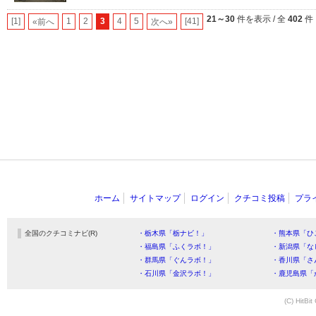
21～30
件を表示 / 全
402
件
[1]
1
2
3
4
5
[41]
«前へ
次へ»
ホーム
サイトマップ
ログイン
クチコミ投稿
プラ
全国のクチコミナビ(R)
・栃木県「栃ナビ！」
・熊本県「ひ
・福島県「ふくラボ！」
・新潟県「な
・群馬県「ぐんラボ！」
・香川県「さ
・石川県「金沢ラボ！」
・鹿児島県「
(C) HitBit