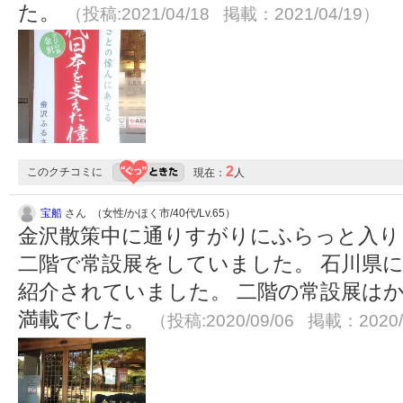
た。
（投稿:2021/04/18 掲載：2021/04/19）
2
このクチコミに
現在：
人
宝船
さん （女性/かほく市/40代/Lv.65）
金沢散策中に通りすがりにふらっと入り
二階で常設展をしていました。 石川県
紹介されていました。 二階の常設展は
満載でした。
（投稿:2020/09/06 掲載：2020/