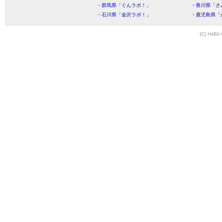
・群馬県「ぐんラボ！」
・香川県「さ
・石川県「金沢ラボ！」
・鹿児島県「
(C) HitBit