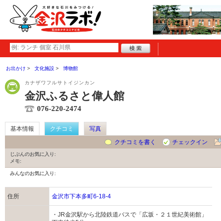
お出かけ
文化施設
博物館
カナザワフルサトイジンカン
金沢ふるさと偉人館
076-220-2474
基本情報
クチコミ
写真
クチコミを書く
チェックイン
じぶんのお気に入り:
メモ:
みんなのお気に入り:
住所
金沢市下本多町6-18-4
・JR金沢駅から北陸鉄道バスで「広坂・２１世紀美術館」