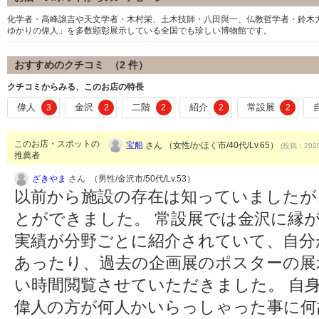
化学者・高峰譲吉や天文学者・木村栄、土木技師・八田與一、仏教哲学者・鈴木
ゆかりの偉人」を多数顕彰展示している全国でも珍しい博物館です。
おすすめのクチコミ （
2
件）
クチコミからみる、このお店の特長
偉人
金沢
二階
紹介
常設展
3
2
2
2
2
このお店・スポットの
宝船
さん （女性/かほく市/40代/Lv.65）
(投稿：2020
推薦者
ざきやま
さん （男性/金沢市/50代/Lv.53）
以前から施設の存在は知っていましたが
とができました。 常設展では金沢に縁
実績が分野ごとに紹介されていて、自分
あったり、過去の企画展のポスターの展
い時間閲覧させていただきました。 自
偉人の方が何人かいらっしゃった事に何