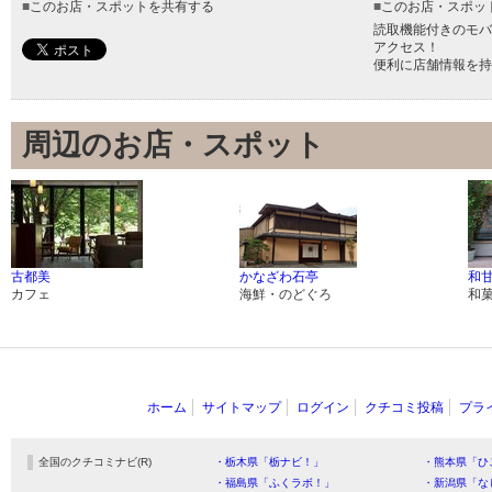
■
このお店・スポットを共有する
■
このお店・スポッ
読取機能付きのモバ
アクセス！
便利に店舗情報を持
周辺のお店・スポット
古都美
かなざわ石亭
和甘
カフェ
海鮮・のどぐろ
和
ホーム
サイトマップ
ログイン
クチコミ投稿
プラ
全国のクチコミナビ(R)
・栃木県「栃ナビ！」
・熊本県「ひ
・福島県「ふくラボ！」
・新潟県「な