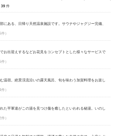
全
39
件
部にある、日帰り天然温泉施設です。サウナやジャグジー完備、
 5件）
でお出迎えするなどお花見をコンセプトとした様々なサービスで
 5件）
む温宿。絶景渓流沿いの露天風呂、旬を味わう加賀料理をお楽し
 4件）
れた平軍達がこの湯を見つけ傷を癒したといわれる秘湯。いのし
 2件）