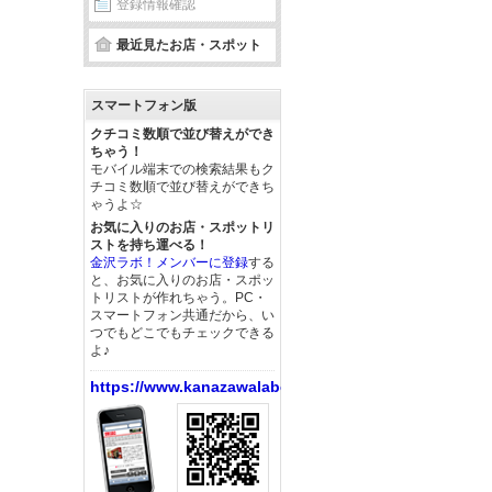
登録情報確認
最近見たお店・スポット
スマートフォン版
クチコミ数順で並び替えができ
ちゃう！
モバイル端末での検索結果もク
チコミ数順で並び替えができち
ゃうよ☆
お気に入りのお店・スポットリ
ストを持ち運べる！
金沢ラボ！メンバーに登録
する
と、お気に入りのお店・スポッ
トリストが作れちゃう。PC・
スマートフォン共通だから、い
つでもどこでもチェックできる
よ♪
https://www.kanazawalabo.net/