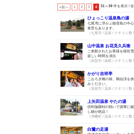
31～39
件を表示 / 
1
2
3
4
«前へ
ひょっこり温泉島の湯
七尾湾に浮かぶ能登島の中心
食堂もあります。
（七尾市 / 温泉 / クチコミ数
山中温泉 お花見久兵衛
ご来館されたお客様を桜吹雪
楽しい時間を演出
（加賀市 / 旅館 / クチコミ数
かがり吉祥亭
こおろぎ橋の袂、鶴仙渓を挟
みください。
（加賀市 / 温泉 / クチコミ数
上矢田温泉 やたの湯
倶利伽羅峠の戦いで源軍に破
し鍋が絶品！
（津幡町 / 温泉 / クチコミ数
白鷺の足湯