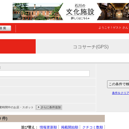
ようこそ！
ゲスト
さん
ココサーチ(GPS)
索
条件をクリ
業時間中のお店・スポット
さらに条件追加
 件)
並び替え：
情報更新順
掲載開始順
クチコミ数順