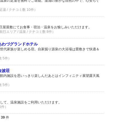
温泉の足湯を無料でご堪能。湯涌の豊かな自然の中で、心安らぐ
湯 / クチコミ数 10件）
な庄屋屋敷にてお食事・宿泊・温泉をお愉しみいただけます。
巳エリア / 温泉 / クチコミ数 8件）
 あわづグランドホテル
世代家族が楽しめる宿。自家掘り源泉の大浴場は畳敷きで快適＆
数 5件）
金波荘
館内施設を思いっきり楽しんだあとはインフィニティ展望露天風
数 5件）
して、温泉施設をご利用いただけます。
 5件）
全
39
件