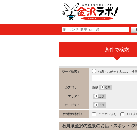
条件で検索
お店・スポット名のみで検
ワード検索：
カテゴリ：
温泉
追加
エリア：
追加
サービス：
追加
その他の条件：
クーポンあり
いま営
石川県金沢の温泉のお店・スポット (39