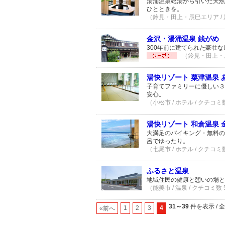
湯涌温泉総湯から引いた天然
ひとときを。
（鈴見・田上・辰巳エリア / 足
金沢・湯涌温泉 銭がめ
300年前に建てられた豪壮
（鈴見・田上・辰
湯快リゾート 粟津温泉
子育てファミリーに優しい３
安心。
（小松市 / ホテル / クチコミ
湯快リゾート 和倉温泉 
大満足のバイキング・無料の
呂でゆったり。
（七尾市 / ホテル / クチコミ
ふるさと温泉
地域住民の健康と憩いの場と
（能美市 / 温泉 / クチコミ数
31～39
件を表示 / 
1
2
3
4
«前へ