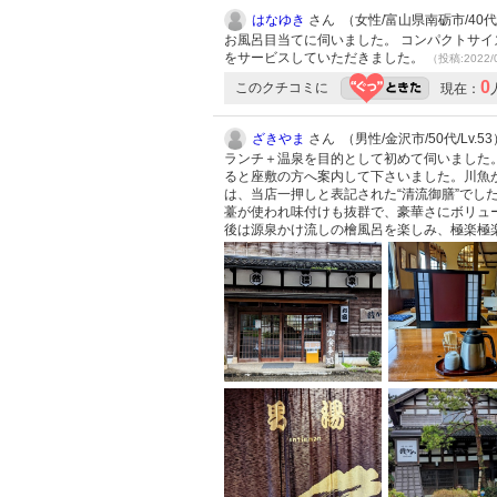
はなゆき
さん （女性/富山県南砺市/40代/L
お風呂目当てに伺いました。 コンパクトサイ
をサービスしていただきました。
（投稿:2022/
0
このクチコミに
現在：
ざきやま
さん （男性/金沢市/50代/Lv.53
ランチ＋温泉を目的として初めて伺いました
ると座敷の方へ案内して下さいました。川魚
は、当店一押しと表記された“清流御膳”で
薹が使われ味付けも抜群で、豪華さにボリュ
後は源泉かけ流しの檜風呂を楽しみ、極楽極