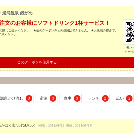
・湯涌温泉 銭がめ
をご注文のお客様にソフトドリンク1杯サービス！
の際にご提示ください。 ★他のクーポン券との併用はできません。 ★お店側の都合で、
了承ください。
モバ
クーポ
このクーポンを使用する
源泉かけ流し
宿泊
食事
ランチ
広い
3
3
3
2
2
かほく市/30代/Lv.65）
(投稿：2018/08/11 掲載：2018/09/14)