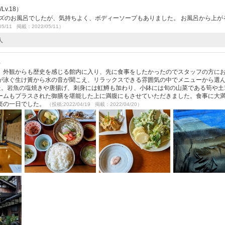
v.18）
ズのお風呂でしたが、気持ちよく、ボディーソープもありました。 お風呂から上が
05/11 掲載：2022/05/11）
人
）
。外観からも歴史を感じる館内に入り、先に食事をしたかったのでスタッフの方に
が泳ぐ生け簀から水の音が聞こえ、リラックスできる雰囲気の中でメニューから選
した。岩魚の塩焼きや唐揚げ、刺身には虹鱒も加わり、小鉢には旬の山菜である筍や土
ームもプラスされた御膳を堪能した上に満腹にもさせていただきました。食事に大
楽の一日でした。
（投稿:2022/04/19 掲載：2022/04/20）