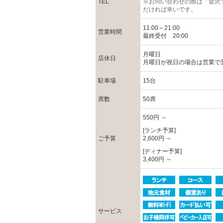
TEL
※お問い合わせの際は「金沢
だければ幸いです。
11:00～21:00
営業時間
最終受付 20:00
月曜日
店休日
月曜日が祝日の場合は営業で
駐車場
15台
席数
50席
550円 ～
[ランチ予算]
ご予算
2,600円 ～
[ディナー予算]
3,400円 ～
サービス