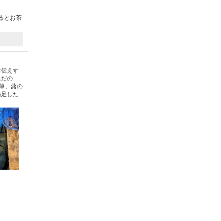
るとお茶
お伝えす
んだの
筆、蕗の
満足した