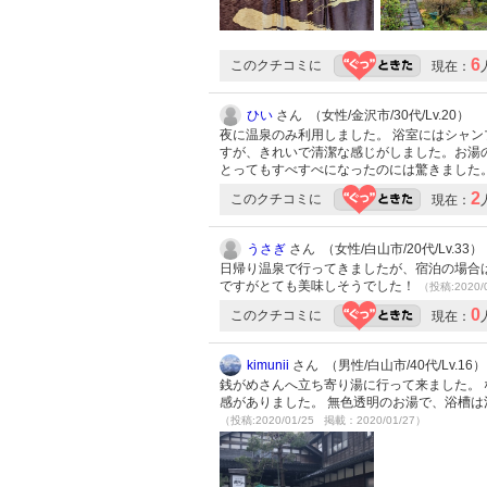
6
このクチコミに
現在：
ひい
さん （女性/金沢市/30代/Lv.20）
夜に温泉のみ利用しました。 浴室にはシャ
すが、きれいで清潔な感じがしました。お湯
とってもすべすべになったのには驚きました
2
このクチコミに
現在：
うさぎ
さん （女性/白山市/20代/Lv.33）
日帰り温泉で行ってきましたが、宿泊の場合
ですがとても美味しそうでした！
（投稿:2020/
0
このクチコミに
現在：
kimunii
さん （男性/白山市/40代/Lv.16）
銭がめさんへ立ち寄り湯に行って来ました。 
感がありました。 無色透明のお湯で、浴槽は
（投稿:2020/01/25 掲載：2020/01/27）