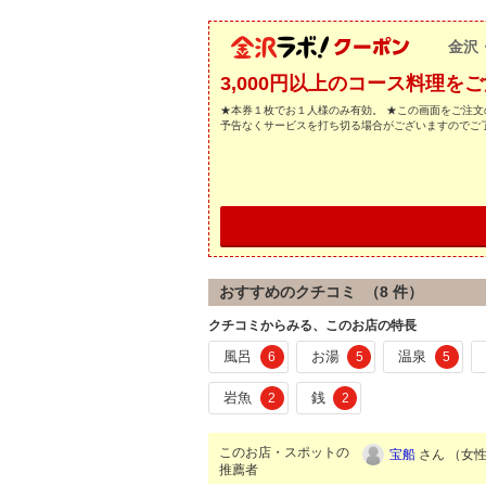
金沢
3,000円以上のコース料理
★本券１枚でお１人様のみ有効。 ★この画面をご注文
予告なくサービスを打ち切る場合がございますのでご
おすすめのクチコミ （
8
件）
クチコミからみる、このお店の特長
風呂
お湯
温泉
6
5
5
岩魚
銭
2
2
このお店・スポットの
宝船
さん （女性/
推薦者