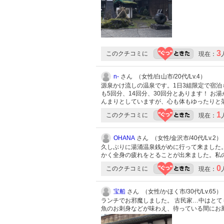
3
このクチコミに
現在：
n-
さん （女性/白山市/20代/Lv.4）
源泉かけ流しの温泉です。1日3組限定で宿泊
も5回分、14回分、30回分とあります！ 
んまりとしていますが、心も体もゆったりと
1
このクチコミに
現在：
OHANA
さん （女性/金沢市/40代/Lv.2）
久しぶりに湯涌温泉銭がめに行って来ました
かく全身の疲れをとることが出来ました。私
0
このクチコミに
現在：
宝船
さん （女性/かほく市/30代/Lv.65）
ランチでお邪魔しました。 古民家…中はと
魚のお刺身などが味わえ、待っている間にお