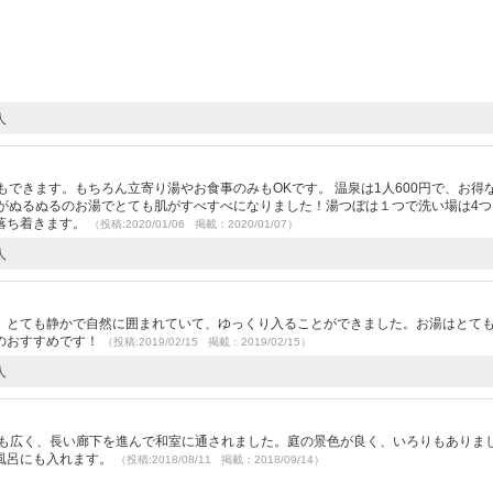
人
もできます。もちろん立寄り湯やお食事のみもOKです。 温泉は1人600円で、お得
お湯がぬるぬるのお湯でとても肌がすべすべになりました！湯つぼは１つで洗い場は4
落ち着きます。
（投稿:2020/01/06 掲載：2020/01/07）
人
。とても静かで自然に囲まれていて、ゆっくり入ることができました。お湯はとて
のおすすめです！
（投稿:2019/02/15 掲載：2019/02/15）
人
ても広く、長い廊下を進んで和室に通されました。庭の景色が良く、いろりもありま
風呂にも入れます。
（投稿:2018/08/11 掲載：2018/09/14）