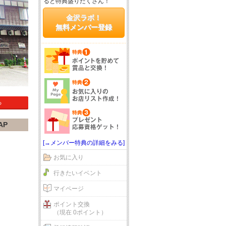
ると特典盛りだくさん！
金沢ラボ！
無料メンバー登録
る
AP
[→メンバー特典の詳細をみる]
お気に入り
行きたいイベント
マイページ
ポイント交換
（現在 0ポイント）