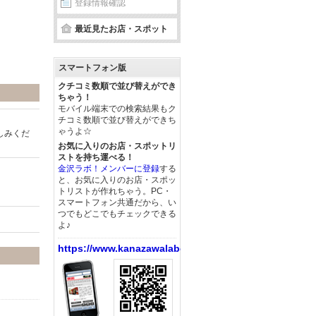
登録情報確認
最近見たお店・スポット
スマートフォン版
クチコミ数順で並び替えができ
ちゃう！
モバイル端末での検索結果もク
チコミ数順で並び替えができち
ゃうよ☆
しみくだ
お気に入りのお店・スポットリ
ストを持ち運べる！
金沢ラボ！メンバーに登録
する
と、お気に入りのお店・スポッ
トリストが作れちゃう。PC・
スマートフォン共通だから、い
つでもどこでもチェックできる
よ♪
https://www.kanazawalabo.net/
。