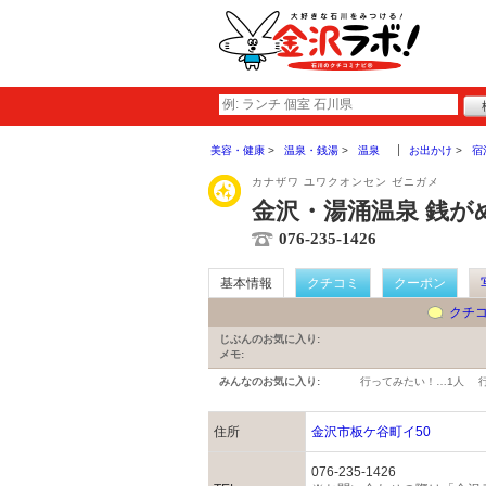
美容・健康
温泉・銭湯
温泉
お出かけ
宿
カナザワ ユワクオンセン ゼニガメ
金沢・湯涌温泉 銭が
076-235-1426
基本情報
クチコミ
クーポン
クチ
じぶんのお気に入り:
メモ:
みんなのお気に入り:
行ってみたい！…
1人
住所
金沢市板ケ谷町イ50
076-235-1426