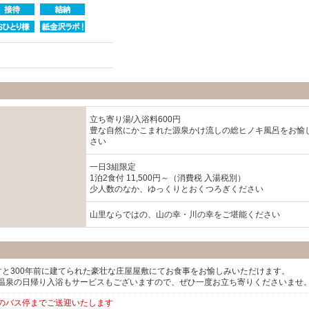
P
立ち寄り湯/入浴料600円
豊な自然にかこまれた源泉かけ流しの総ヒノキ風呂をお愉
さい
一日3組限定
1泊2食付 11,500円～（消費税 入湯税別）
少人数のなか、ゆっくりとおくつろぎください
山里ならではの、山の幸・川の幸をご堪能ください
ますと300年前に建てられた豪壮な庄屋屋敷にてお食事をお愉しみいただけます。
温泉の日帰り入浴もサービスもございますので、ぜひ一度お立ち寄りくださいませ
のバス停までご送迎いたします