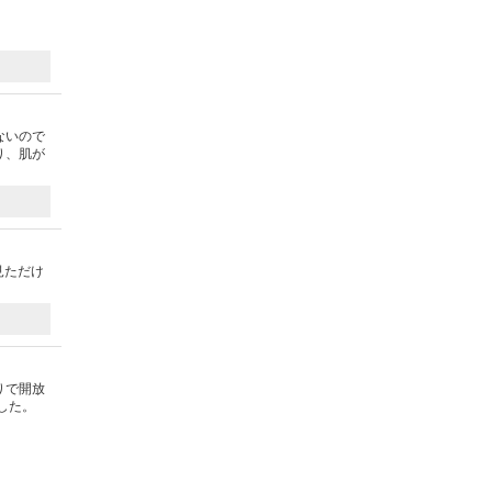
ないので
り、肌が
見ただけ
りで開放
した。