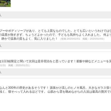
人
ンプーやボディソープがあり、とても上質なものでした。とても広いというわけでは
の温度が熱すぎず、ちょうどよかったので、子どもも気持ちよく入れました。 何よ
。静かで温泉の質もよく、気に入りました！
（投稿:2020/02/01 掲載：2020/02/03）
人
は1日3組限定と聞いて次回は是非宿泊をと思っています！釜飯や鍋などメニューを
01/31 掲載：2020/01/31）
人
なんと300年の歴史があるそうです！ 源泉かけ流しのヒノキ風呂、大きなガラス張
浅く、寝そべって入れるほどです。 山肌から雲を眺めながらの入浴は最高の贅沢で