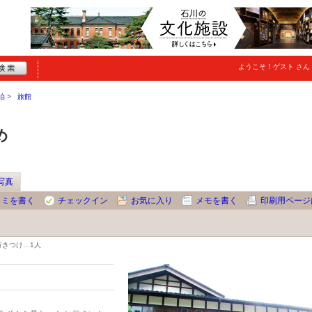
ようこそ！
ゲスト
さん
泊
旅館
め
写真
コミを書く
チェックイン
お気に入り
メモを書く
印刷用ページ
行きつけ…
1人