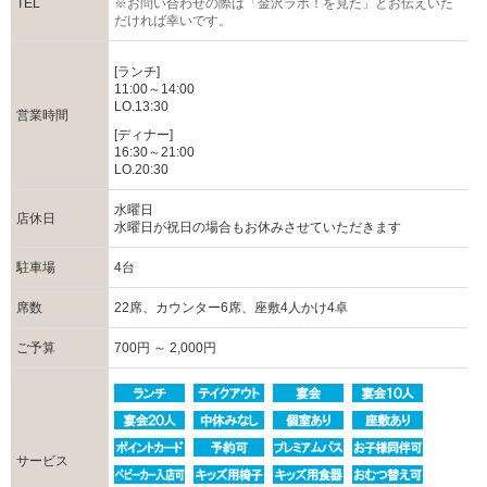
TEL
※お問い合わせの際は「金沢ラボ！を見た」とお伝えいた
だければ幸いです。
[ランチ]
11:00～14:00
LO.13:30
営業時間
[ディナー]
16:30～21:00
LO.20:30
水曜日
店休日
水曜日が祝日の場合もお休みさせていただきます
駐車場
4台
席数
22席、カウンター6席、座敷4人かけ4卓
ご予算
700円 ～ 2,000円
サービス