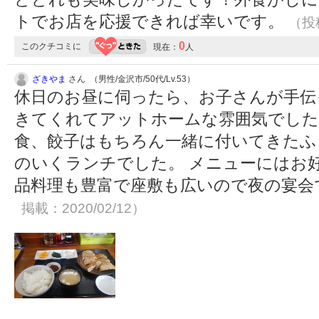
トでお店を応援できれば幸いです。
（投稿
0
このクチコミに
現在：
人
ざきやま
さん （男性/金沢市/50代/Lv.53）
休日のお昼に伺ったら、お子さんが手伝
きてくれてアットホームな雰囲気でした
食、餃子はもちろん一緒に付いてきたふ
のいくランチでした。 メニューにはお
品料理も豊富で座敷も広いので夜の宴
掲載：2020/02/12）