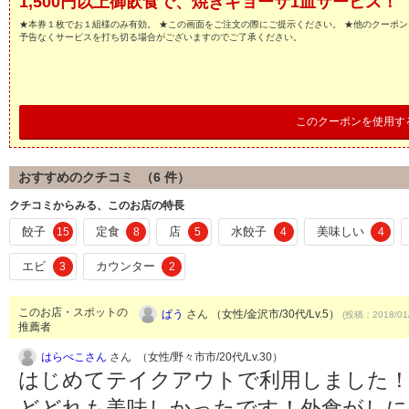
1,500円以上御飲食で、焼きギョーザ1皿サービス！
★本券１枚でお１組様のみ有効。 ★この画面をご注文の際にご提示ください。 ★他のクーポン
予告なくサービスを打ち切る場合がございますのでご了承ください。
このクーポンを使用す
おすすめのクチコミ （
6
件）
クチコミからみる、このお店の特長
餃子
定食
店
水餃子
美味しい
15
8
5
4
4
エビ
カウンター
3
2
このお店・スポットの
ぱう
さん （女性/金沢市/30代/Lv.5）
(投稿：2018/01
推薦者
はらぺこさん
さん （女性/野々市市/20代/Lv.30）
はじめてテイクアウトで利用しました！
どどれも美味しかったです！外食がし