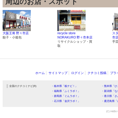
周辺のお店・スポット
大阪王将 野々市店
recycle store
ス
餃子・小籠包
NORAKURO 野々市本店
市
リサイクルショップ・買
手
取
ホーム
サイトマップ
ログイン
クチコミ投稿
プラ
全国のクチコミナビ(R)
・栃木県「栃ナビ！」
・熊本県「ひ
・福島県「ふくラボ！」
・新潟県「な
・群馬県「ぐんラボ！」
・香川県「さ
・石川県「金沢ラボ！」
・鹿児島県「
(C) HitBit