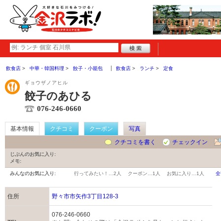
飲食店
中華・韓国料理
餃子・小籠包
飲食店
ランチ
定食
ギョウザノアヒル
餃子のあひる
076-246-0660
基本情報
クチコミ
クーポン
写真
クチコミを書く
チェックイン
じぶんのお気に入り:
メモ:
みんなのお気に入り:
行ってみたい！…
2人
クーポン…
1人
お気に入り…
1人
全
住所
野々市市矢作3丁目128-3
076-246-0660