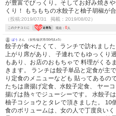
が豊富でびっくり。そしてお好み焼きや
くり！ もちもちの水餃子と柚子胡椒が
（投稿:2019/07/31 掲載：2019/08/02）
0
このクチコミに
現在：
人
ぱう
さん （女性/金沢市/30代/Lv.5）
餃子が食べたくて、ランチで訪れました
上がり席があり、 子連れでもゆっくり
もあり、お店のおもちゃで 料理がくる
きます。 ランチは餃子単品と定食が主で
り定食のメニューなども 貼ってあるの
たちは唐揚げ定食、水餃子定食、 ヤーコ
揚げは熱々でジューシーです。 水餃子
柚子コショウとタレで頂きました。 10
食のボリュームは、女の人で丁度良いく