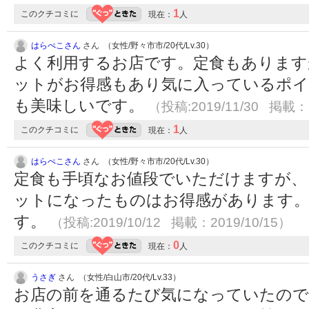
1
このクチコミに
現在：
人
はらぺこさん
さん （女性/野々市市/20代/Lv.30）
よく利用するお店です。定食もあります
ットがお得感もあり気に入っているポイ
も美味しいです。
（投稿:2019/11/30 掲載：2
1
このクチコミに
現在：
人
はらぺこさん
さん （女性/野々市市/20代/Lv.30）
定食も手頃なお値段でいただけますが、
ットになったものはお得感があります。
す。
（投稿:2019/10/12 掲載：2019/10/15）
0
このクチコミに
現在：
人
うさぎ
さん （女性/白山市/20代/Lv.33）
お店の前を通るたび気になっていたので