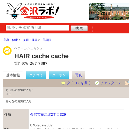
美容・健康
美容・理容
美容院
ヘアーカシュカシュ
HAIR cache cache
076-267-7887
基本情報
クチコミ
クーポン
写真
クチコミを書く
チェックイン
じぶんのお気に入り:
メモ:
みんなのお気に入り:
住所
金沢市藤江北2丁目329
076-267-7887