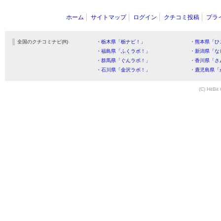
ホーム
サイトマップ
ログイン
クチコミ投稿
プラ
全国のクチコミナビ(R)
・栃木県「栃ナビ！」
・熊本県「ひ
・福島県「ふくラボ！」
・新潟県「な
・群馬県「ぐんラボ！」
・香川県「さ
・石川県「金沢ラボ！」
・鹿児島県「
(C) HitBit