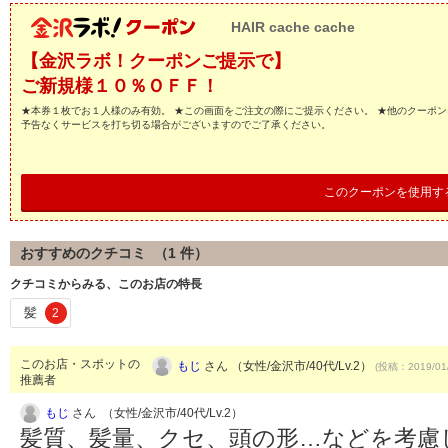
HAIR cache cache
【金沢ラボ！クーポンご提示で】
ご新規様１０％ＯＦＦ！
★本券１枚でお１人様のみ有効。 ★この画面をご注文の際にご提示ください。 ★他のクーポン
予告なくサービスを打ち切る場合がございますのでご了承ください。
このクーポンを使用す
おすすめのクチコミ （
1
件）
クチコミからみる、このお店の特長
髪
2
このお店・スポットの
もじ
さん （女性/金沢市/40代/Lv.2）
(投稿：2019/01
推薦者
もじ
さん （女性/金沢市/40代/Lv.2）
髪質、髪量、クセ、頭の形…などを考慮