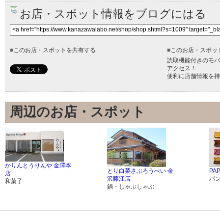
お店・スポット情報をブログにはる
■
このお店・スポットを共有する
■
このお店・スポッ
読取機能付きのモバ
アクセス！
便利に店舗情報を持
周辺のお店・スポット
かりんとうりんや 金澤本
とり白菜さぶろうべい 金
PA
店
沢藤江店
パ
和菓子
鍋・しゃぶしゃぶ