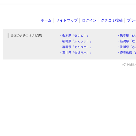
ホーム
サイトマップ
ログイン
クチコミ投稿
プラ
全国のクチコミナビ(R)
・栃木県「栃ナビ！」
・熊本県「ひ
・福島県「ふくラボ！」
・新潟県「な
・群馬県「ぐんラボ！」
・香川県「さ
・石川県「金沢ラボ！」
・鹿児島県「
(C) HitBit