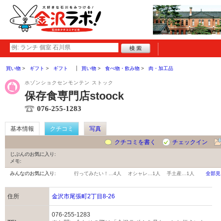
買い物
ギフト
ギフト
買い物
食べ物・飲み物
肉・加工品
ホゾンショクセンモンテン ストック
保存食専門店stoock
076-255-1283
基本情報
クチコミ
写真
クチコミを書く
チェックイン
じぶんのお気に入り:
メモ:
みんなのお気に入り:
行ってみたい！…
4人
オシャレ…
1人
手土産…
1人
全部見
住所
金沢市尾張町2丁目8-26
076-255-1283