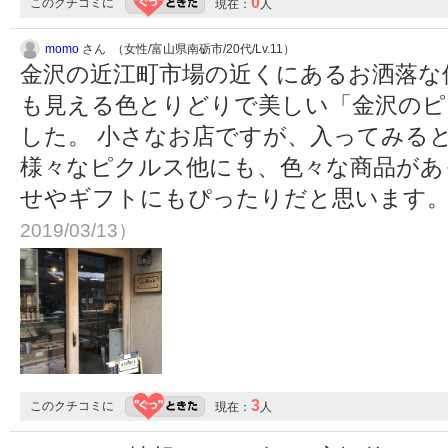
0
このクチコミに
現在：
人
momo
さん （女性/富山県南砺市/20代/Lv.11）
金沢の近江町市場の近くにあるお洒落な
も見える色とりどりで美しい「金沢のピ
した。 小さなお店ですが、入ってみる
様々なピクルス他にも、色々な商品があ
せやギフトにもぴったりだと思います
2019/03/13）
3
このクチコミに
現在：
人