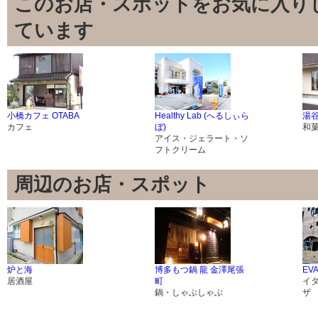
このお店・スポットをお気に入り
ています
小橋カフェ OTABA
Healthy Lab (へるしぃら
湯
カフェ
ぼ)
和
アイス・ジェラート・ソ
フトクリーム
周辺のお店・スポット
炉と海
博多もつ鍋 龍 金澤尾張
EV
居酒屋
町
イ
鍋・しゃぶしゃぶ
ザ