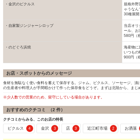
・金沢のピクルス
規格外野
ゃうなん
30種展開
・自家製ジンジャーシロップ
当店オリ
ール、お
580円（
・のどぐろ浜焼
海産物に
いつもの
900円（
お店・スポットからのメッセージ
食材を無駄なく使い食料を蓄えて保存する。ジャム、ピクルス、ソーセージ、漬
の生産者や料理人が手間暇かけて作った保存食をどうぞ。まずは北陸から、まじ
※少人数での営業のため、留守にしている場合があります。
おすすめのクチコミ （
2
件）
クチコミからみる、このお店の特長
ピクルス
金沢
店
近江町市場
お洒落
4
3
3
2