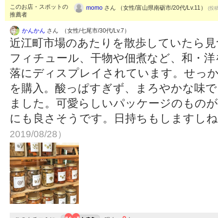
このお店・スポットの
momo
さん （女性/富山県南砺市/20代/Lv.11）
(投稿
推薦者
かんかん
さん （女性/七尾市/30代/Lv.7）
近江町市場のあたりを散歩していたら見
フィチュール、干物や佃煮など、和・洋
落にディスプレイされています。せっ
を購入。酸っぱすぎず、まろやかな味で
ました。可愛らしいパッケージのものが
にも良さそうです。日持ちもしますし
2019/08/28）