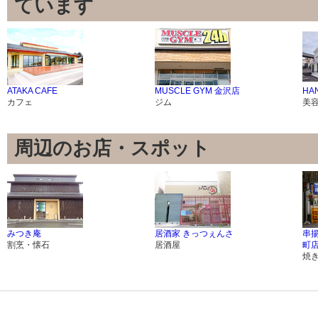
ています
ATAKA CAFE
MUSCLE GYM 金沢店
HA
カフェ
ジム
美
周辺のお店・スポット
みつき庵
居酒家 きっつぇんさ
串揚
割烹・懐石
居酒屋
町
焼