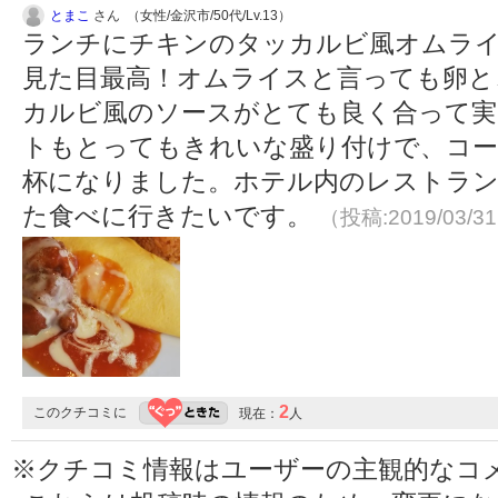
とまこ
さん （女性/金沢市/50代/Lv.13）
ランチにチキンのタッカルビ風オムラ
見た目最高！オムライスと言っても卵と
カルビ風のソースがとても良く合って実
トもとってもきれいな盛り付けで、コー
杯になりました。ホテル内のレストラン
た食べに行きたいです。
（投稿:2019/03/3
2
このクチコミに
現在：
人
※クチコミ情報はユーザーの主観的なコ