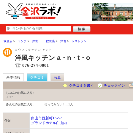
飲食店
ランチ
洋食
飲食店
洋食
レストラン
ヨウフウキッチン アント
洋風キッチン a・n・t・o
076-274-0001
基本情報
クチコミ
写真
クチコミを書く
チェックイン
じぶんのお気に入り:
メモ:
みんなのお気に入り:
行ってみたい！…
1人
白山市西新町152-7
住所
グランドホテル白山内