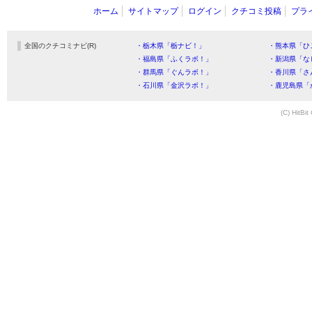
ホーム
サイトマップ
ログイン
クチコミ投稿
プラ
全国のクチコミナビ(R)
・栃木県「栃ナビ！」
・熊本県「ひ
・福島県「ふくラボ！」
・新潟県「な
・群馬県「ぐんラボ！」
・香川県「さ
・石川県「金沢ラボ！」
・鹿児島県「
(C) HitBit