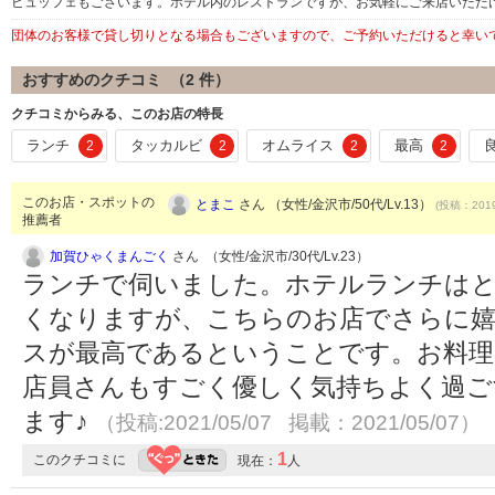
ビュッフェもございます。ホテル内のレストランですが、お気軽にご来店いただ
団体のお客様で貸し切りとなる場合もございますので、ご予約いただけると幸い
おすすめのクチコミ （
2
件）
クチコミからみる、このお店の特長
ランチ
タッカルビ
オムライス
最高
2
2
2
2
このお店・スポットの
とまこ
さん （女性/金沢市/50代/Lv.13）
(投稿：2019
推薦者
加賀ひゃくまんごく
さん （女性/金沢市/30代/Lv.23）
ランチで伺いました。ホテルランチはと
くなりますが、こちらのお店でさらに
スが最高であるということです。お料理
店員さんもすごく優しく気持ちよく過ご
ます♪
（投稿:2021/05/07 掲載：2021/05/07）
1
このクチコミに
現在：
人