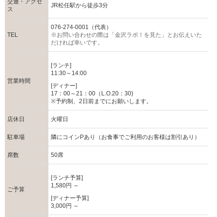
交通・アクセ
JR松任駅から徒歩3分
ス
076-274-0001（代表）
TEL
※お問い合わせの際は「金沢ラボ！を見た」とお伝えいた
だければ幸いです。
[ランチ]
11:30～14:00
営業時間
[ディナー]
17：00～21：00（L.O.20：30)
※予約制、2日前までにお願いします。
店休日
火曜日
駐車場
隣にコインPあり（お食事でご利用のお客様は割引あり）
席数
50席
[ランチ予算]
1,580円 ～
ご予算
[ディナー予算]
3,000円 ～