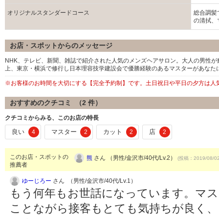
オリジナルスタンダードコース
総合調髪
の清拭、
お店・スポットからのメッセージ
NHK、テレビ、新聞、雑誌で紹介された人気のメンズヘアサロン。大人の男性が
上、東京・横浜で修行し日本理容技学建設会で優勝経験のあるマスターがあなた
※お客様のお時間を大切にする【完全予約制】です。土日祝日や平日の夕方は人
おすすめのクチコミ （
2
件）
クチコミからみる、このお店の特長
良い
マスター
カット
店
4
2
2
2
このお店・スポットの
熊
さん （男性/金沢市/40代/Lv.2）
(投稿：2019/08/0
推薦者
ゆーじろー
さん （男性/金沢市/40代/Lv.1）
もう何年もお世話になっています。マス
ことながら接客もとても気持ちが良く、