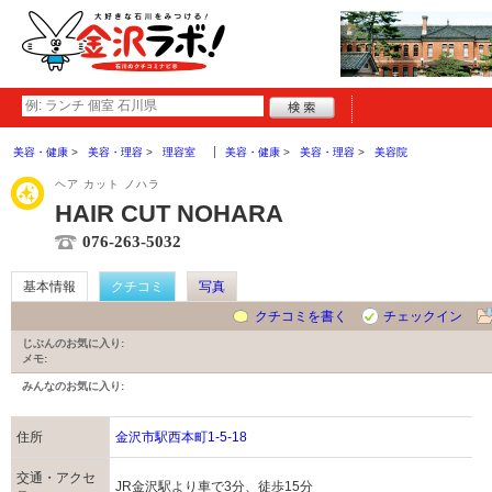
美容・健康
美容・理容
理容室
美容・健康
美容・理容
美容院
ヘア カット ノハラ
HAIR CUT NOHARA
076-263-5032
基本情報
クチコミ
写真
クチコミを書く
チェックイン
じぶんのお気に入り:
メモ:
みんなのお気に入り:
住所
金沢市駅西本町1-5-18
交通・アクセ
JR金沢駅より車で3分、徒歩15分