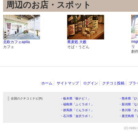
周辺のお店・スポット
mig
北欧カフェapila
蕎麦処 大藪
リ
カフェ
そば・うどん
創
ホーム
サイトマップ
ログイン
クチコミ投稿
プラ
全国のクチコミナビ(R)
・栃木県「栃ナビ！」
・熊本県「ひ
・福島県「ふくラボ！」
・新潟県「な
・群馬県「ぐんラボ！」
・香川県「さ
・石川県「金沢ラボ！」
・鹿児島県「
(C) HitBit