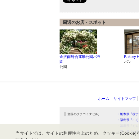
周辺のお店・スポット
金沢南総合運動公園バラ
Bakery 
園
パン
公園
ホーム
サイトマップ
全国のクチコミナビ(R)
・栃木県「栃ナ
・福島県「ふく
・群馬県「ぐん
・石川県「金沢
当サイトでは、サイトの利便性向上のため、クッキー(Cookie)