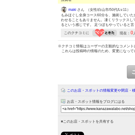
maki
さん （女性/白山市/50代/Lv.11）
もみほぐし全身コース60分を、施術していた
わせることもありません。凄くリラックスして
るという感じです。 足つぼもやっていると
0
このクチコミに
現在：
※クチコミ情報はユーザーの主観的なコメント
これらは投稿時の情報のため、変更になって
このお店・スポットの情報変更や閉店・
お店・スポット情報をブログにはる
■
このお店・スポットを共有する