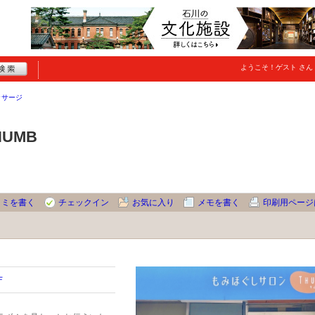
ようこそ！
ゲスト
さん
ッサージ
UMB
コミを書く
チェックイン
お気に入り
メモを書く
印刷用ページ
Ｆ