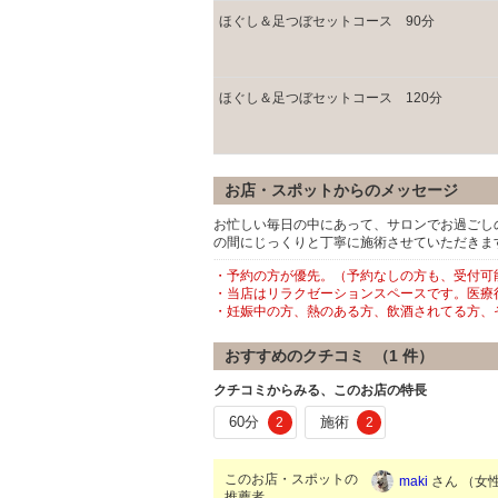
ほぐし＆足つぼセットコース 90分
ほぐし＆足つぼセットコース 120分
お店・スポットからのメッセージ
お忙しい毎日の中にあって、サロンでお過ごし
の間にじっくりと丁寧に施術させていただきま
・予約の方が優先。（予約なしの方も、受付可
・当店はリラクゼーションスペースです。医療
・妊娠中の方、熱のある方、飲酒されてる方、
おすすめのクチコミ （
1
件）
クチコミからみる、このお店の特長
60分
施術
2
2
このお店・スポットの
maki
さん （女性/
推薦者