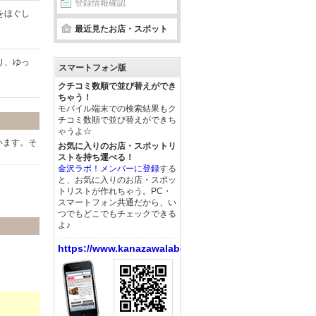
登録情報確認
をほぐし
最近見たお店・スポット
り、ゆっ
スマートフォン版
クチコミ数順で並び替えができ
ちゃう！
モバイル端末での検索結果もク
チコミ数順で並び替えができち
ゃうよ☆
います。そ
お気に入りのお店・スポットリ
ストを持ち運べる！
金沢ラボ！メンバーに登録
する
と、お気に入りのお店・スポッ
トリストが作れちゃう。PC・
。
スマートフォン共通だから、い
つでもどこでもチェックできる
よ♪
https://www.kanazawalabo.net/