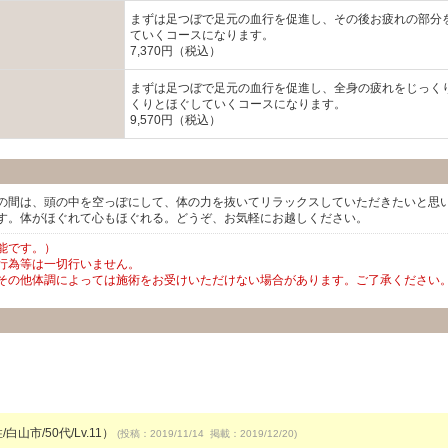
まずは足つぼで足元の血行を促進し、その後お疲れの部分
ていくコースになります。
7,370円（税込）
まずは足つぼで足元の血行を促進し、全身の疲れをじっく
くりとほぐしていくコースになります。
9,570円（税込）
の間は、頭の中を空っぽにして、体の力を抜いてリラックスしていただきたいと思
す。体がほぐれて心もほぐれる。どうぞ、お気軽にお越しください。
能です。）
行為等は一切行いません。
その他体調によっては施術をお受けいただけない場合があります。ご了承ください
白山市/50代/Lv.11）
(投稿：2019/11/14 掲載：2019/12/20)