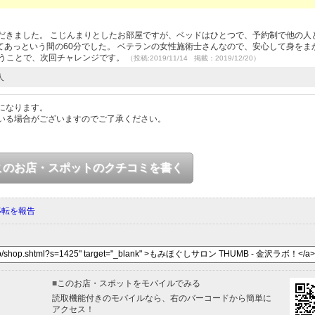
だきました。 こじんまりとしたお部屋ですが、ベッドはひとつで、予約制で他の人
あっという間の60分でした。 ベテランの女性施術士さんなので、安心して身をま
言うことで、次回チャレンジです。
（投稿:2019/11/14 掲載：2019/12/20）
人
になります。
いる場合がございますのでご了承ください。
このお店・スポットのクチコミを書く
移転を報告
■
このお店・スポットをモバイルでみる
読取機能付きのモバイルなら、右のバーコードから簡単に
アクセス！