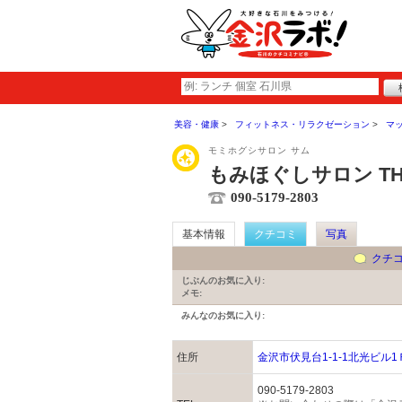
美容・健康
フィットネス・リラクゼーション
マ
モミホグシサロン サム
もみほぐしサロン TH
090-5179-2803
基本情報
クチコミ
写真
クチ
じぶんのお気に入り:
メモ:
みんなのお気に入り:
住所
金沢市伏見台1-1-1北光ビル1
090-5179-2803