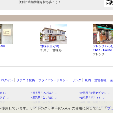
便利に店舗情報を持ち歩こう！
Haru
甘味茶屋 小梅
フレンチいっ
和菓子・甘味処
Chez・Pause
フレンチ
ログイン
クチコミ投稿
プライバシーポリシー
リンク
規約
運営会社
金
ビ！」
・熊本県「ひごなび！」
・静岡県「静岡ナビっち！」
ラボ！」
・新潟県「なじらぼ！」
・岐阜県「ギフコミ！」
ラボ！」
・香川県「さんラボ！」
・神奈川県「湘南ナビ！」
ラボ！」
・鹿児島県「かごぶら！」
・埼玉県北部地域「彩北なび
を使用しています。サイトのクッキー(Cookie)の使用に関しては、「
プ