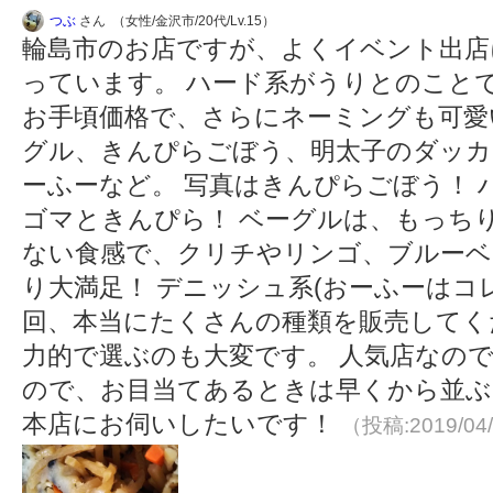
つぶ
さん （女性/金沢市/20代/Lv.15）
輪島市のお店ですが、よくイベント出店
っています。 ハード系がうりとのこと
お手頃価格で、さらにネーミングも可愛
グル、きんぴらごぼう、明太子のダッ
ーふーなど。 写真はきんぴらごぼう！
ゴマときんぴら！ ベーグルは、もっち
ない食感で、クリチやリンゴ、ブルーベ
り大満足！ デニッシュ系(おーふーはコ
回、本当にたくさんの種類を販売してく
力的で選ぶのも大変です。 人気店なの
ので、お目当てあるときは早くから並ぶこ
本店にお伺いしたいです！
（投稿:2019/04