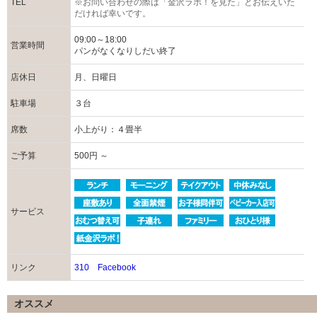
TEL
※お問い合わせの際は「金沢ラボ！を見た」とお伝えいた
だければ幸いです。
09:00～18:00
営業時間
パンがなくなりしだい終了
店休日
月、日曜日
駐車場
３台
席数
小上がり：４畳半
ご予算
500円 ～
サービス
リンク
310 Facebook
オススメ