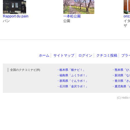
Rapport du pain
一本松公園
ori
パン
公園
イ
ザ
ホーム
サイトマップ
ログイン
クチコミ投稿
プラ
全国のクチコミナビ(R)
・栃木県「栃ナビ！」
・熊本県「ひ
・福島県「ふくラボ！」
・新潟県「な
・群馬県「ぐんラボ！」
・香川県「さ
・石川県「金沢ラボ！」
・鹿児島県「
(C) HitBit