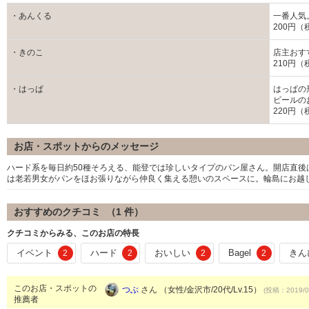
・あんくる
一番人気
200円（
・きのこ
店主おす
210円（
・はっぱ
はっぱの
ビールの
220円（
お店・スポットからのメッセージ
ハード系を毎日約50種そろえる、能登では珍しいタイプのパン屋さん。開店直
は老若男女がパンをほお張りながら仲良く集える憩いのスペースに。輪島にお越
おすすめのクチコミ （
1
件）
クチコミからみる、このお店の特長
イベント
ハード
おいしい
Bagel
きん
2
2
2
2
このお店・スポットの
つぶ
さん （女性/金沢市/20代/Lv.15）
(投稿：2019/0
推薦者