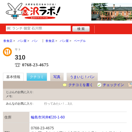
飲食店
パン屋
パン
飲食店
パン屋
ベーグル
サト
310
0768-23-4675
基本情報
クチコミ
写真
うまいじ！パン
クチコミを書く
チェックイン
じぶんのお気に入り:
メモ:
みんなのお気に入り:
行ってみたい！…
3人
住所
輪島市河井町20-1-60
0768-23-4675