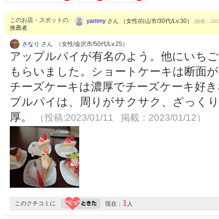
このお店・スポットの
yammy
さん （女性/白山市/30代/Lv.30）
(投稿：2020
推薦者
さなり
さん （女性/金沢市/50代/Lv.25）
アップルパイが有名のよう。他にいちご
もらいました。ショートケーキは断面が
チーズケーキは濃厚でチーズケーキ好き
プルパイは、周りがサクサク、ざっく
厚。
（投稿:2023/01/11 掲載：2023/01/12）
1
このクチコミに
現在：
人