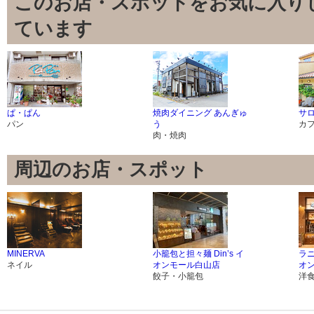
このお店・スポットをお気に入り
ています
ぱ・ぱん
焼肉ダイニング あんぎゅ
サ
パン
う
カ
肉・焼肉
周辺のお店・スポット
MINERVA
小籠包と担々麺 Din’s イ
ラニ
ネイル
オンモール白山店
オ
餃子・小籠包
洋