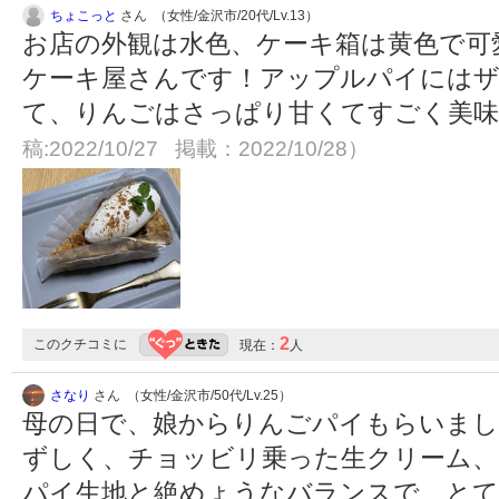
ちょこっと
さん （女性/金沢市/20代/Lv.13）
お店の外観は水色、ケーキ箱は黄色で可
ケーキ屋さんです！アップルパイには
て、りんごはさっぱり甘くてすごく美
稿:2022/10/27 掲載：2022/10/28）
2
このクチコミに
現在：
人
さなり
さん （女性/金沢市/50代/Lv.25）
母の日で、娘からりんごパイもらいま
ずしく、チョッビリ乗った生クリーム、
パイ生地と絶めょうなバランスで、とて