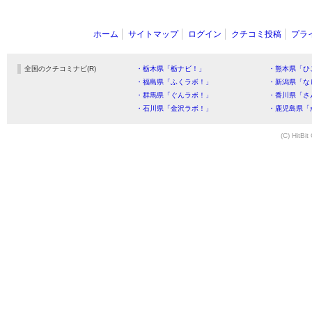
ホーム
サイトマップ
ログイン
クチコミ投稿
プラ
全国のクチコミナビ(R)
・栃木県「栃ナビ！」
・熊本県「ひ
・福島県「ふくラボ！」
・新潟県「な
・群馬県「ぐんラボ！」
・香川県「さ
・石川県「金沢ラボ！」
・鹿児島県「
(C) HitBit