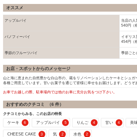
オススメ
アップルパイ
当店の人
540円（
バノフィーパイ
イギリス
454円（
季節のフルーツパイ
季節ごと
お店・スポットからのメッセージ
山と海に恵まれた自然豊かな白山市の、蔵をリノベーションしたケーキとシュガ
各種ご用意しています。甘いお菓子を通じて皆様に幸せをお届けします。どうぞ
お車でお越しの際、駐車場内では他のお車に充分お気をつけ下さい。
おすすめのクチコミ （
6
件）
クチコミからみる、このお店の特長
ケーキ
アップルパイ
りんご
甘い
美
6
5
4
4
CHEESE CAKE
気
水色
3
2
2