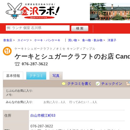
飲食店
スイーツ
ケーキ・パンケーキ
買い物
食べ物・飲み物
洋菓子
ケーキトシュガークラフトノオミセ キャンディアップル
ケーキとシュガークラフトのお店 Candy 
076-287-3622
基本情報
クチコミ
写真
クチコミを書く
チェックイン
じぶんのお気に入り:
メモ:
みんなのお気に入り:
お気に入り…
1人
行ってみたい！…
1人
住所
白山市横江町63
076-287-3622