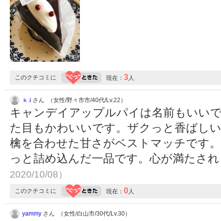
3
このクチコミに
現在：
人
ｋ.i
さん （女性/野々市市/40代/Lv.22）
キャンデイアップルパイは名前もいい
た目もかわいいです。ザクっと香ばし
檎を合わせた甘さがベストマッチです。
っと詰め込んだ一品です。心が満たさ
2020/10/08）
0
このクチコミに
現在：
人
yammy
さん （女性/白山市/30代/Lv.30）