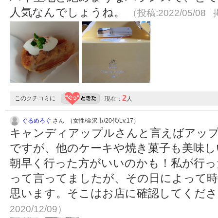
人気なんでしょうね。
（投稿:2022/05/08 
2
このクチコミに
現在：
人
ぐるめろぐ
さん （女性/金沢市/20代/Lv.17）
キャンディアップルさんと言えばアッ
ですが、他のケーキや焼き菓子も美味し
朝早く行った方がいいのかも！私が行っ
って言ってましたが、その日によって時
思います。そこはお店に確認してくだ
2020/12/09）