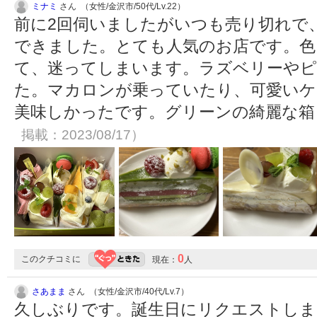
ミナミ
さん （女性/金沢市/50代/Lv.22）
前に2回伺いましたがいつも売り切れで
できました。とても人気のお店です。色
て、迷ってしまいます。ラズベリーや
た。マカロンが乗っていたり、可愛いケ
美味しかったです。グリーンの綺麗な
掲載：2023/08/17）
0
このクチコミに
現在：
人
さあまま
さん （女性/金沢市/40代/Lv.7）
久しぶりです。誕生日にリクエストしま