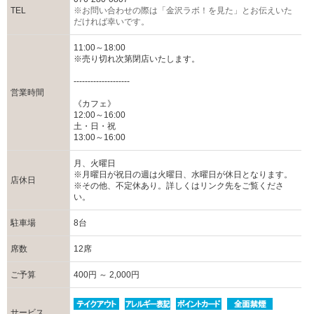
TEL
※お問い合わせの際は「金沢ラボ！を見た」とお伝えいた
だければ幸いです。
11:00～18:00
※売り切れ次第閉店いたします。
--------------------
営業時間
《カフェ》
12:00～16:00
土・日・祝
13:00～16:00
月、火曜日
※月曜日が祝日の週は火曜日、水曜日が休日となります。
店休日
※その他、不定休あり。詳しくはリンク先をご覧くださ
い。
駐車場
8台
席数
12席
ご予算
400円 ～ 2,000円
サービス