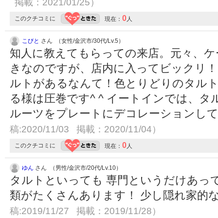
掲載：2021/01/25）
0
このクチコミに
現在：
人
こびと
さん （女性/金沢市/30代/Lv.5）
知人に教えてもらっての来店。元々、ケ
きなのですが、店内に入ってビックリ！
ルトがあるなんて！色とりどりのタル
る様は圧巻です^ ^ イートインでは、
ルーツをプレートにデコレーションして
稿:2020/11/03 掲載：2020/11/04）
0
このクチコミに
現在：
人
ゆん
さん （男性/金沢市/20代/Lv.10）
タルトといっても 専門というだけあっ
類がたくさんあります！ 少し隠れ家的
稿:2019/11/27 掲載：2019/11/28）