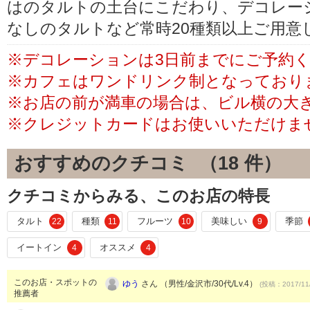
はのタルトの土台にこだわり、デコレー
なしのタルトなど常時20種類以上ご用意
※デコレーションは3日前までにご予約
※カフェはワンドリンク制となっており
※お店の前が満車の場合は、ビル横の大
※クレジットカードはお使いいただけま
おすすめのクチコミ （
18
件）
クチコミからみる、このお店の特長
タルト
種類
フルーツ
美味しい
季節
22
11
10
9
イートイン
オススメ
4
4
このお店・スポットの
ゆう
さん （男性/金沢市/30代/Lv.4）
(投稿：2017/11
推薦者