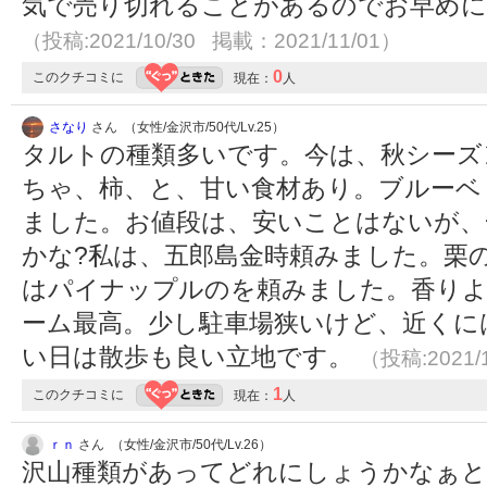
気で売り切れることがあるのでお早め
（投稿:2021/10/30 掲載：2021/11/01）
0
このクチコミに
現在：
人
さなり
さん （女性/金沢市/50代/Lv.25）
タルトの種類多いです。今は、秋シーズ
ちゃ、柿、と、甘い食材あり。ブルーベ
ました。お値段は、安いことはないが、
かな?私は、五郎島金時頼みました。栗
はパイナップルのを頼みました。香りよ
ーム最高。少し駐車場狭いけど、近くに
い日は散歩も良い立地です。
（投稿:2021/
1
このクチコミに
現在：
人
ｒｎ
さん （女性/金沢市/50代/Lv.26）
沢山種類があってどれにしょうかなぁと