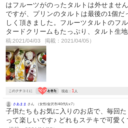
はフルーツがのったタルトは外せませ
ですが、プリンのタルトは最後の1個だ
しく頂きました。フルーツタルトのフル
タードクリームもたっぷり、タルト生
稿:2021/04/03 掲載：2021/04/05）
1
このクチコミに
現在：
人
さあまま
さん （女性/金沢市/40代/Lv.7）
子供たちもお気に入りのお店で、毎回た
って楽しいです♪ どれもステキで可愛