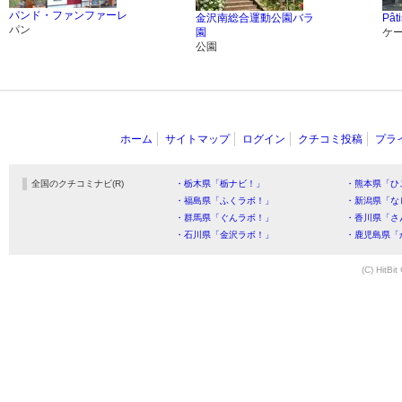
パンド・ファンファーレ
金沢南総合運動公園バラ
Pât
パン
園
ケ
公園
ホーム
サイトマップ
ログイン
クチコミ投稿
プラ
全国のクチコミナビ(R)
・栃木県「栃ナビ！」
・熊本県「ひ
・福島県「ふくラボ！」
・新潟県「な
・群馬県「ぐんラボ！」
・香川県「さ
・石川県「金沢ラボ！」
・鹿児島県「
(C) HitBit