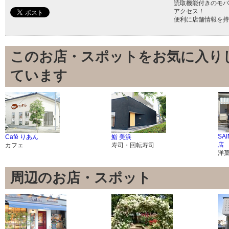
読取機能付きのモバ
アクセス！
便利に店舗情報を持
このお店・スポットをお気に入り
ています
SA
Café りあん
鮨 美浜
店
カフェ
寿司・回転寿司
洋
周辺のお店・スポット