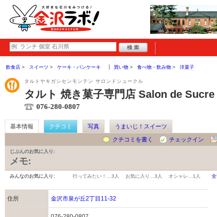
飲食店
スイーツ
ケーキ・パンケーキ
買い物
食べ物・飲み物
洋菓子
タルトヤキガシセンモンテン サロンドシュークル
タルト 焼き菓子専門店 Salon de Sucre
076-280-0807
基本情報
クチコミ
写真
うまいじ！スイーツ
クチコミを書く
チェックイン
じぶんのお気に入り:
メモ:
みんなのお気に入り:
行ってみたい！…
3人
お気に入り…
3人
オシャレ…
1人
全
住所
金沢市泉が丘2丁目11-32
076-280-0807