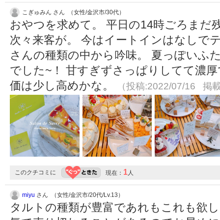
こぎゅみん さん （女性/金沢市/30代）
おやつを求めて。 平日の14時ごろまだ
次々来客が。 今はイートインはなしで
さんの種類の中から吟味。 夏っぽいふ
でした~！ 甘すぎずさっぱりしてて濃厚
価は少し高めかな。
（投稿:2022/07/16 掲載
1
このクチコミに
現在：
人
miyu
さん （女性/金沢市/20代/Lv.13）
タルトの種類が豊富であれもこれも欲し