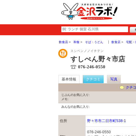
飲食店
和食
そば・うどん
飲食店
宅配・
スシベンノノイチテン
すしべん野々市店
076-246-0550
基本情報
クチコミ
写真
クチ
じぶんのお気に入り:
メモ:
みんなのお気に入り:
住所
野々市市二日市町538-1
076-246-0550