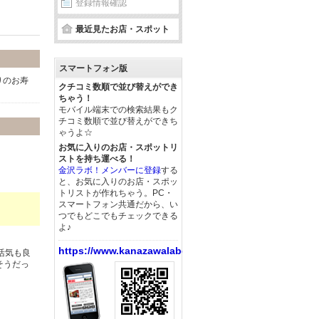
登録情報確認
最近見たお店・スポット
スマートフォン版
りのお寿
クチコミ数順で並び替えができ
ちゃう！
モバイル端末での検索結果もク
チコミ数順で並び替えができち
ゃうよ☆
お気に入りのお店・スポットリ
ストを持ち運べる！
金沢ラボ！メンバーに登録
する
と、お気に入りのお店・スポッ
トリストが作れちゃう。PC・
スマートフォン共通だから、い
つでもどこでもチェックできる
よ♪
https://www.kanazawalabo.net/
活気も良
そうだっ