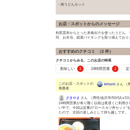
・肉うどんセット
お店・スポットからのメッセージ
利尻昆布からとった本格出汁を使ったうどん、
司、お弁当、総菜バイキングも取り揃えており
おすすめのクチコミ （
2
件）
クチコミからみる、このお店の特長
美味しい
24時間営業
定
3
2
このお店・スポットの
kimunii
さん （男
推薦者
ざきやま
さん （男性/金沢市/50代/Lv.53
24時間営業が有り難く以前は夜遅くに利用さ
い中で、今回は定番の“ロースカツ丼セット”を
たので、次回の楽しみとして持ち越しです。