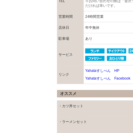
TEL
※お問い合わせの際は「金沢
だければ幸いです。
営業時間
24時間営業
店休日
年中無休
駐車場
あり
サービス
Yahataすしべん HP
リンク
Yahataすしべん Facebook
オススメ
・カツ丼セット
・ラーメンセット