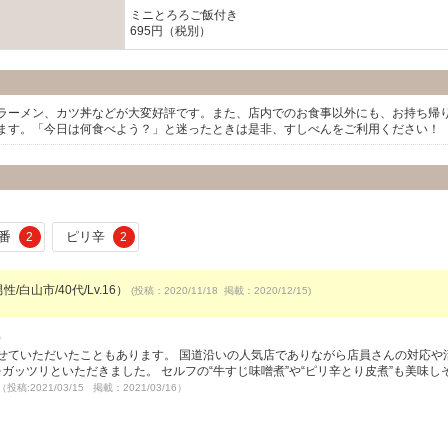
ミニとろろご飯付き
695円（税別）
ラーメン、カツ丼などが大変好評です。また、店内でのお食事以外にも、お持ち帰
ます。「今日は何食べよう？」と迷ったときは是非、すしべんをご利用ください！
番
ピリ辛
2
2
性/白山市/40代/Lv.16）
(投稿：2020/11/18 掲載：2020/12/15)
）
せていただいたこともあります。 国道沿いの人気店でありながら店員さんの対応や
ガッツリといただきました。 セルフの“牛すじ味噌煮”や“ピリ辛とり皮煮”も美味し
（投稿:2021/03/15 掲載：2021/03/16）