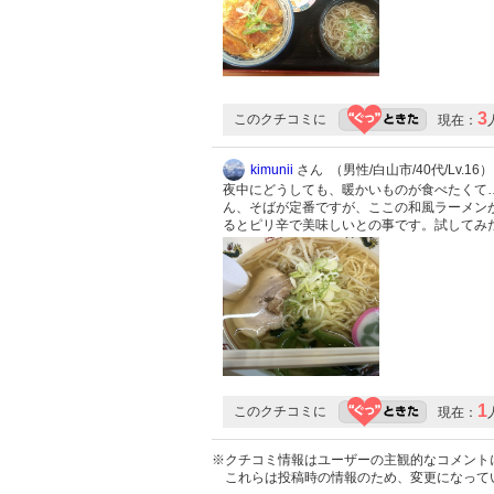
3
このクチコミに
現在：
kimunii
さん （男性/白山市/40代/Lv.16）
夜中にどうしても、暖かいものが食べたくて…
ん、そばが定番ですが、ここの和風ラーメン
るとピリ辛で美味しいとの事です。試してみ
1
このクチコミに
現在：
※クチコミ情報はユーザーの主観的なコメント
これらは投稿時の情報のため、変更になって