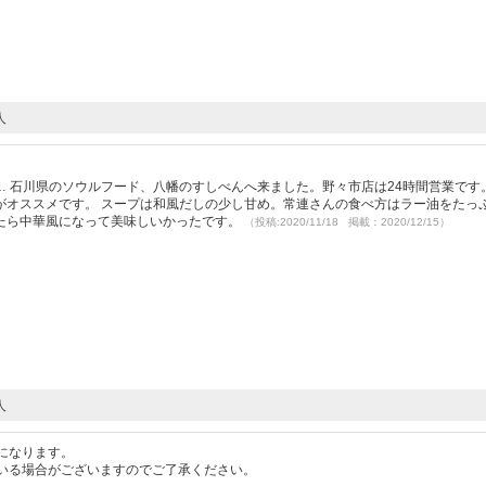
人
 石川県のソウルフード、八幡のすしべんへ来ました。野々市店は24時間営業です
がオススメです。 スープは和風だしの少し甘め。常連さんの食べ方はラー油をたっ
たら中華風になって美味しいかったです。
（投稿:2020/11/18 掲載：2020/12/15）
人
になります。
いる場合がございますのでご了承ください。