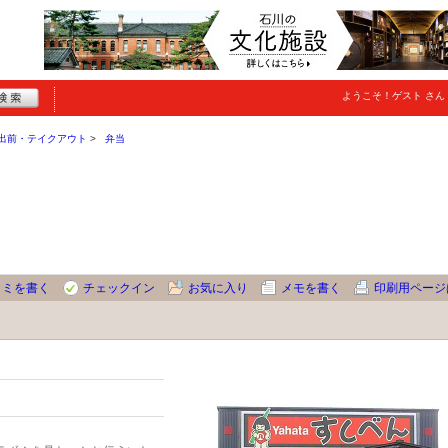
ようこそ！
ゲスト
さん
出前・テイクアウト
弁当
コミを書く
チェックイン
お気に入り
メモを書く
印刷用ページ