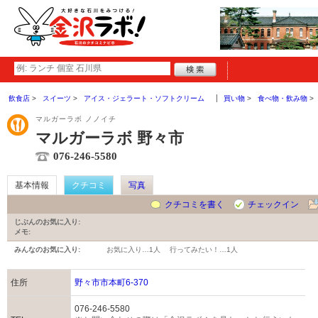
飲食店
スイーツ
アイス・ジェラート・ソフトクリーム
買い物
食べ物・飲み物
マルガーラボ ノノイチ
マルガーラボ 野々市
076-246-5580
基本情報
クチコミ
写真
クチコミを書く
チェックイン
じぶんのお気に入り:
メモ:
みんなのお気に入り:
お気に入り…
1人
行ってみたい！…
1人
住所
野々市市本町6-370
076-246-5580