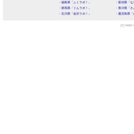
・福島県「ふくラボ！」
・新潟県「な
・群馬県「ぐんラボ！」
・香川県「さ
・石川県「金沢ラボ！」
・鹿児島県「
(C) HitBit