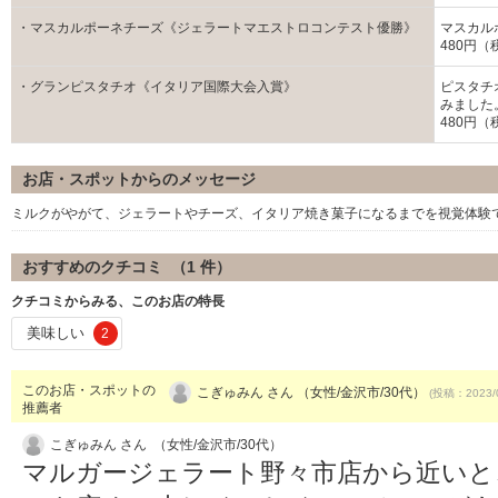
・マスカルポーネチーズ《ジェラートマエストロコンテスト優勝》
マスカル
480円（
・グランピスタチオ《イタリア国際大会入賞》
ピスタチ
みました
480円（
お店・スポットからのメッセージ
ミルクがやがて、ジェラートやチーズ、イタリア焼き菓子になるまでを視覚体験
おすすめのクチコミ （
1
件）
クチコミからみる、このお店の特長
美味しい
2
このお店・スポットの
こぎゅみん さん （女性/金沢市/30代）
(投稿：2023/
推薦者
こぎゅみん さん （女性/金沢市/30代）
マルガージェラート野々市店から近いと