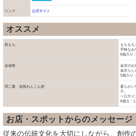
リンク
公式サイト
オススメ
鼓もち
もちもち
手軽なお
6個入り：
金城巻
金沢のお
金沢らし
5個入り：
羽二重 加賀れんこん餠
柔らかい
子。
一口サイ
6個入：1,
お店・スポットからのメッセージ
従来の伝統文化を大切にしながら、創作