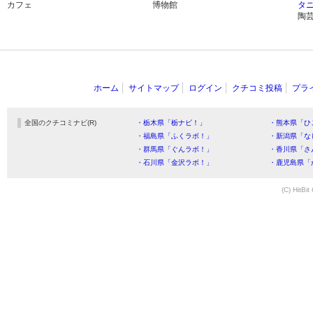
カフェ
博物館
タ
陶
ホーム
サイトマップ
ログイン
クチコミ投稿
プラ
全国のクチコミナビ(R)
・栃木県「栃ナビ！」
・熊本県「ひ
・福島県「ふくラボ！」
・新潟県「な
・群馬県「ぐんラボ！」
・香川県「さ
・石川県「金沢ラボ！」
・鹿児島県「
(C) HitBit