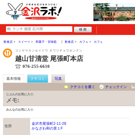
飲食店
スイーツ
和菓子・甘味処
飲食店
カフェ
カフェ
コシヤマカンセイドウ オワリチョウホンテン
越山甘清堂 尾張町本店
076-255-6610
基本情報
クチコミ
写真
クチコミを書く
チェックイン
じぶんのお気に入り:
メモ:
みんなのお気に入り:
金沢市尾張町2-11-28
住所
かなざわ和の里１F