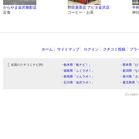
からやま金沢御影店
野田屋茶店 アピタ金沢店
中
定食
コーヒー・お茶
神
ホーム
サイトマップ
ログイン
クチコミ投稿
プラ
全国のクチコミナビ(R)
・栃木県「栃ナビ！」
・熊本県「ひ
・福島県「ふくラボ！」
・新潟県「な
・群馬県「ぐんラボ！」
・香川県「さ
・石川県「金沢ラボ！」
・鹿児島県「
(C) HitBit