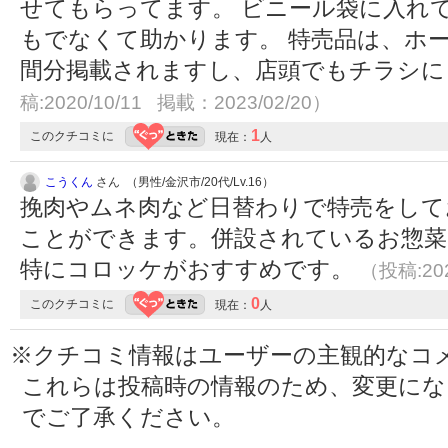
せてもらってます。 ビニール袋に入れ
もでなくて助かります。 特売品は、ホ
間分掲載されますし、店頭でもチラシ
稿:2020/10/11 掲載：2023/02/20）
1
このクチコミに
現在：
人
こうくん
さん （男性/金沢市/20代/Lv.16）
挽肉やムネ肉など日替わりで特売をして
ことができます。併設されているお惣菜
特にコロッケがおすすめです。
（投稿:202
0
このクチコミに
現在：
人
※クチコミ情報はユーザーの主観的なコ
これらは投稿時の情報のため、変更に
でご了承ください。