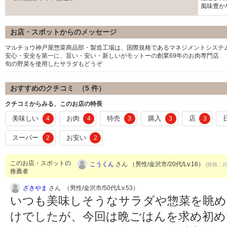
風味豊か
お店・スポットからのメッセージ
マルチョウ神戸屋惣菜商品部・製造工場は、国際規格であるマネジメントシステム「
安心・安全を第一に、旨い・安い・新しいがモットーの創業69年のお肉専門店
旬の野菜を使用したサラダもどうぞ
おすすめのクチコミ （
5
件）
クチコミからみる、このお店の特長
美味しい
お肉
特売
購入
店
4
4
3
3
3
スーパー
お安い
2
2
このお店・スポットの
こうくん
さん （男性/金沢市/20代/Lv.16）
(投稿：20
推薦者
ざきやま
さん （男性/金沢市/50代/Lv.53）
いつも美味しそうなサラダや惣菜を眺め
けでしたが、今回は晩ごはんを求め初め