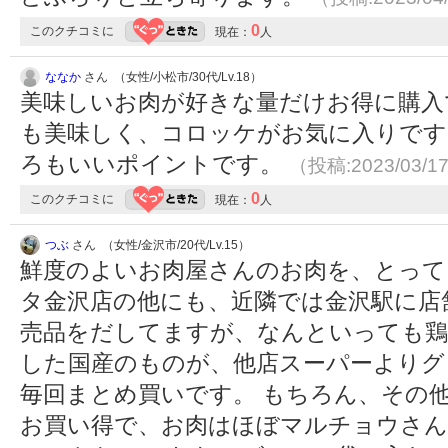
0
このクチコミに
現在：
人
ななか
さん （女性/小松市/30代/Lv.18）
美味しいお肉が好きな量だけお得に購入
も美味しく、コロッケがお気に入りです
ろもいいポイントです。
（投稿:2023/03/1
0
このクチコミに
現在：
人
つぶ
さん （女性/金沢市/20代/Lv.15）
鮮度のよいお肉屋さんのお肉を、とって
タ金沢店の他にも、近隣では金沢駅に店
売品をだしてますが、なんといっても鶏
した国産のものが、他店スーパーよりグ
毎回まとめ買いです。 もちろん、その
お買い得で、お肉はほぼマルチョウさん