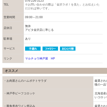
076-226-3123
TEL
※お問い合わせの際は「金沢ラボ！を見た」とお伝えいた
だければ幸いです。
営業時間
09:00～21:00
無休
店休日
アピタ金沢店に準じる
駐車場
あり
サービス
リンク
マルチョウ神戸屋 HP
オススメ
・お肉屋さんのハムポテトサラダ
厳選され
慢の一品
・神戸亭ビーフコロッケ
北海道産
いコロッ
・豚角煮赤ワイン煮込み
厳選され