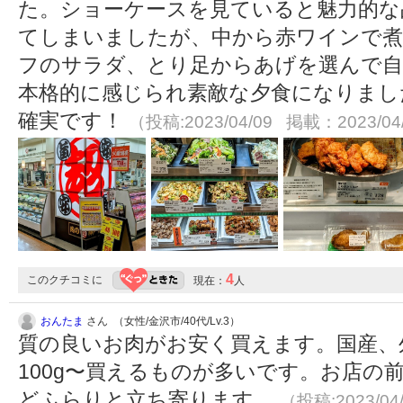
た。ショーケースを見ていると魅力的な
てしまいましたが、中から赤ワインで煮
フのサラダ、とり足からあげを選んで自
本格的に感じられ素敵な夕食になりまし
確実です！
（投稿:2023/04/09 掲載：2023/04
4
このクチコミに
現在：
人
おんたま
さん （女性/金沢市/40代/Lv.3）
質の良いお肉がお安く買えます。国産、
100g〜買えるものが多いです。お店の
どふらりと立ち寄ります。
（投稿:2023/04