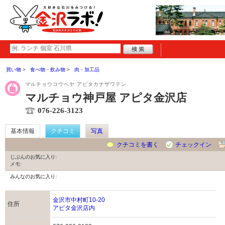
買い物
食べ物・飲み物
肉・加工品
マルチョウコウベヤ アピタカナザワテン
マルチョウ神戸屋 アピタ金沢店
076-226-3123
基本情報
クチコミ
写真
クチコミを書く
チェックイン
じぶんのお気に入り:
メモ:
みんなのお気に入り:
金沢市中村町10-20
住所
アピタ金沢店内