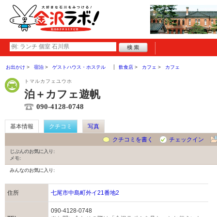
お出かけ
宿泊
ゲストハウス・ホステル
飲食店
カフェ
カフェ
トマルカフェユウホ
泊＋カフェ遊帆
090-4128-0748
基本情報
クチコミ
写真
クチコミを書く
チェックイン
じぶんのお気に入り:
メモ:
みんなのお気に入り:
住所
七尾市中島町外イ21番地2
090-4128-0748