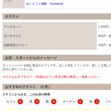
リンク
泊＋カフェ遊帆 Facebook
オススメ
ランチセット
1,350
ガパオライス
950円（
自家焙煎コーヒー
450円（
お店・スポットからのメッセージ
ヨットハーバーを臨む海辺のカフェです。ほっと和むドリンクや、楽しく元気に
目印に来てくださいね。
※小さなお店ですので、4名様以上でご来店の際は事前にご連絡ください。
おすすめのクチコミ （
2
件）
クチコミからみる、このお店の特長
カフェ
遊
帆
オーナー
海
コ
4
3
3
2
2