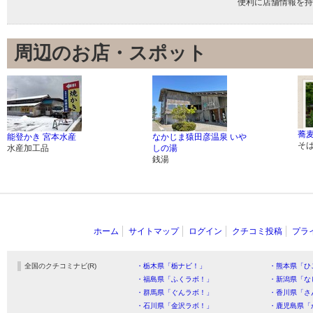
便利に店舗情報を持
周辺のお店・スポット
蕎麦
能登かき 宮本水産
なかじま猿田彦温泉 いや
そ
水産加工品
しの湯
銭湯
ホーム
サイトマップ
ログイン
クチコミ投稿
プラ
全国のクチコミナビ(R)
・栃木県「栃ナビ！」
・熊本県「ひ
・福島県「ふくラボ！」
・新潟県「な
・群馬県「ぐんラボ！」
・香川県「さ
・石川県「金沢ラボ！」
・鹿児島県「