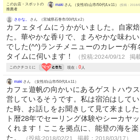
このお店・スポットの
maki
さん （女性/白山市/50代/Lv.11）
(投稿：2018/0
推薦者
さかな。
さん （宮城県石巻市/30代/Lv.2）
カフェタイムにうかがいました。自家焙
た。華やかな香りで、まろやかな味わい
でした(^^)ランチメニューのカレーが
タイムに伺います！
（投稿:2024/09/12 掲載
0
このクチコミに
現在：
人
maki
さん （女性/白山市/50代/Lv.11）
カフェ遊帆の向かいにあるゲストハウス
営しているそうです。私は宿泊はしてい
た時、お話しをお聞きして見て来ました
ト暦28年でセーリング体験やシーカヤ
くれます！ここを拠点に、能登の海を楽
た。
（投稿:2018/02/21 掲載：2018/03/17）