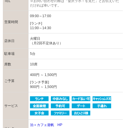
TEL
※お問い合わせの際は「金沢ラボ！を見た」とお伝えいた
だければ幸いです。
09:00～17:00
営業時間
[ランチ]
11:00～14:30
火曜日
店休日
（月2回不定休あり）
駐車場
5台
席数
10席
400円 ～ 1,500円
ご予算
[ランチ予算]
900円 ～ 1,500円
サービス
泊＋カフェ遊帆 HP