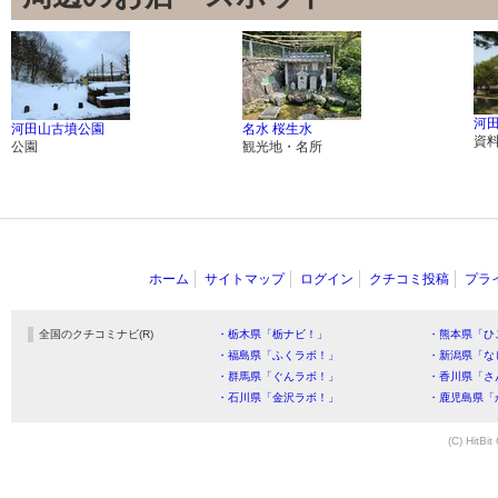
河
河田山古墳公園
名水 桜生水
資
公園
観光地・名所
ホーム
サイトマップ
ログイン
クチコミ投稿
プラ
全国のクチコミナビ(R)
・栃木県「栃ナビ！」
・熊本県「ひ
・福島県「ふくラボ！」
・新潟県「な
・群馬県「ぐんラボ！」
・香川県「さ
・石川県「金沢ラボ！」
・鹿児島県「
(C) HitBit