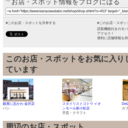
お店・スポット情報をブログにはる
■
このお店・スポットを共有する
■
このお店・スポッ
読取機能付きのモバ
アクセス！
便利に店舗情報を持
このお店・スポットをお気に入り
ています
銀座に志かわ 金沢店
スタイリストゴトウ イオ
Det
パン
ンモール新小松店
カ
手芸・クラフト
周辺のお店・スポット