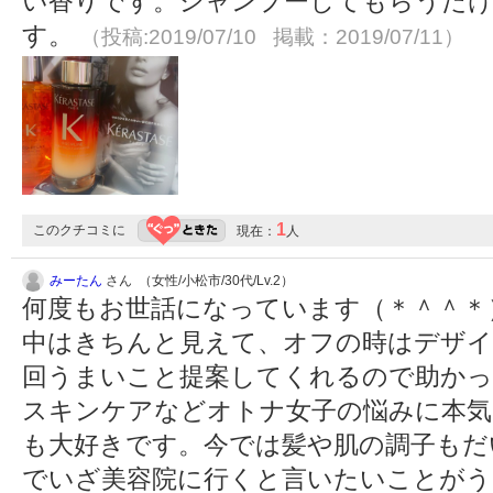
い香りです。シャンプーしてもらうだ
す。
（投稿:2019/07/10 掲載：2019/07/11）
1
このクチコミに
現在：
人
みーたん
さん （女性/小松市/30代/Lv.2）
何度もお世話になっています（＊＾＾＊
中はきちんと見えて、オフの時はデザイ
回うまいこと提案してくれるので助かっ
スキンケアなどオトナ女子の悩みに本気
も大好きです。今では髪や肌の調子もだ
でいざ美容院に行くと言いたいことが