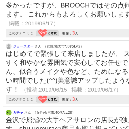
多かったですが、BROOCHではその点
ます。 これからもよろしくお願いしま
掲載：2019/06/17）
3
このクチコミに
現在：
人
ジョースター
さん （女性/能美市/30代/Lv.2）
はじめてで緊張して来店しましたが、 
すく和やかな雰囲気で安心してお任せで
ん、似合うメイクや色など、ためになる
い時間でした(^^)美意識アップしたよ
す！
（投稿:2019/06/15 掲載：2019/06/17）
3
このクチコミに
現在：
人
ガチャ
さん （女性/金沢市/40代/Lv.28）
金沢で屈指の大手ヘアサロンの店長が独立
す。shu uemuraの商品を取り扱っ