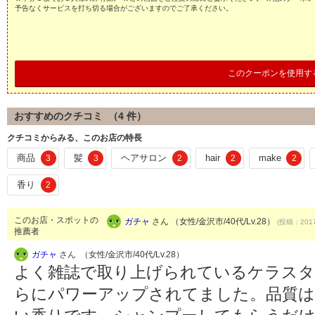
予告なくサービスを打ち切る場合がございますのでご了承ください。
このクーポンを使用す
おすすめのクチコミ （
4
件）
クチコミからみる、このお店の特長
商品
髪
ヘアサロン
hair
make
3
3
2
2
2
香り
2
このお店・スポットの
ガチャ
さん （女性/金沢市/40代/Lv.28）
(投稿：2017
推薦者
ガチャ
さん （女性/金沢市/40代/Lv.28）
よく雑誌で取り上げられているケラスタ
らにパワーアップされてました。品質は