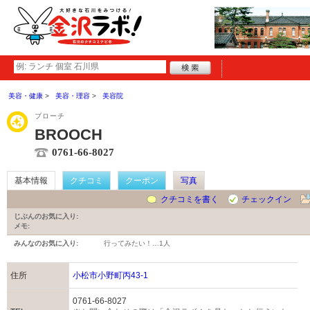
美容・健康
美容・理容
美容院
ブローチ
BROOCH
0761-66-8027
基本情報
クチコミ
クーポン
写真
クチコミを書く
チェックイン
じぶんのお気に入り:
メモ:
みんなのお気に入り:
行ってみたい！…
1人
住所
小松市小野町丙43-1
0761-66-8027