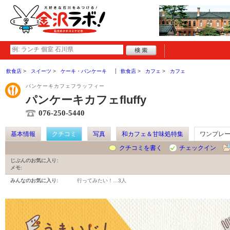
飲食店
スイーツ
ケーキ・パンケーキ
飲食店
カフェ
カフェ
パンケーキカフェフラッフィー
パンケーキカフェfluffy
076-250-5440
基本情報
クチコミ
写真
和カフェ＆甘味処特集
ワンプレ
クチコミを書く
チェックイン
じぶんのお気に入り:
メモ:
みんなのお気に入り:
行ってみたい！…
3人