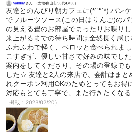
yammy
さん （女性/白山市/30代/Lv.30）
友達とのんびり朝カフェに(*´꒳`*) パ
でフルーツソース(この日はりんご)のパ
の見える畳のお部屋でまったりお喋りし
来上がるまでの待ち時間は全然長く感じ
ふわふわで軽く、ペロッと食べられまし
こすぎず、優しい甘さで好みの味でした(´∀
案内をしてくださり、その場の登録でも
した☆ 友達と2人の来店で、会計はま
れクーポン利用OKのためとってもお得にな
対応もとても丁寧で、また行きたくな
掲載：2023/02/20）