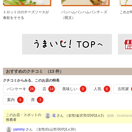
トロットロのチーズソースが
パンハムパンハムパンチ～ズ
これが
食欲をそそる
（呪文）
おすすめのクチコミ （
13
件）
クチコミからみる、このお店の特長
パンケーキ
店
美味しい
人気
古民家
26
14
9
6
案内
席
4
3
このお店・スポットの
花
さん （女性/金沢市/20代/Lv.3）
(投稿：2018/04/0
推薦者
yammy
さん （女性/白山市/30代/Lv.30）