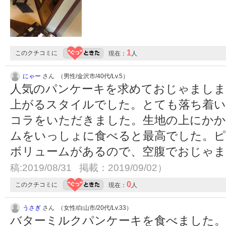
1
このクチコミに
現在：
人
にゃー
さん （男性/金沢市/40代/Lv.5）
人気のパンケーキを求めておじゃましま
上がるスタイルでした。とても落ち着い
コラをいただきました。生地の上にかか
ムをいっしょに食べると最高でした。ピ
ボリュームがあるので、空腹でおじゃ
稿:2019/08/31 掲載：2019/09/02）
0
このクチコミに
現在：
人
うさぎ
さん （女性/白山市/20代/Lv.33）
バターミルクパンケーキを食べました