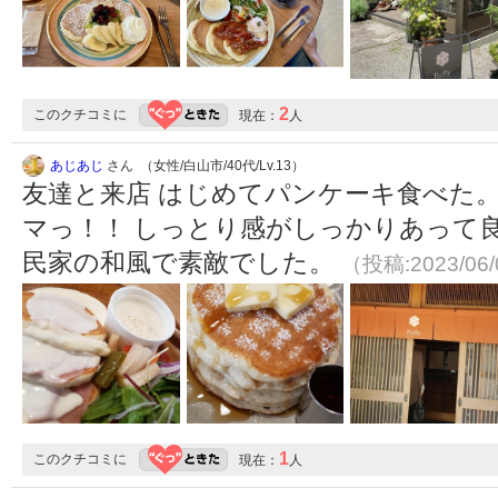
2
このクチコミに
現在：
人
あじあじ
さん （女性/白山市/40代/Lv.13）
友達と来店 はじめてパンケーキ食べた
マっ！！ しっとり感がしっかりあって
民家の和風で素敵でした。
（投稿:2023/06
1
このクチコミに
現在：
人