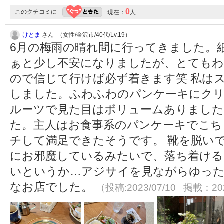
0
このクチコミに
現在：
人
けとま
さん （女性/金沢市/40代/Lv.19）
6月の梅雨の晴れ間に行ってきました。
ぁと少し不安になりましたが、とても
ので信じて行けば必ず着きます笑 私は
しました。ふわふわのパンケーキにク
ルーツで見た目はボリュームありまし
た。主人はお食事系のパンケーキでこち
チして満足できたそうです。 靴を脱い
にお邪魔しているみたいで、落ち着け
いというか…アジサイを見ながらゆった
なお店でした。
（投稿:2023/07/10 掲載：202