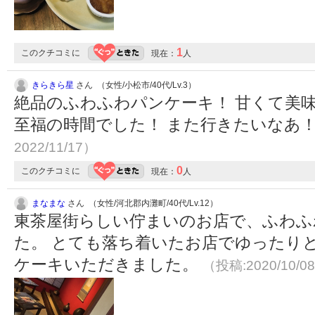
1
このクチコミに
現在：
人
きらきら星
さん （女性/小松市/40代/Lv.3）
絶品のふわふわパンケーキ！ 甘くて美
至福の時間でした！ また行きたいなあ
2022/11/17）
0
このクチコミに
現在：
人
まなまな
さん （女性/河北郡内灘町/40代/Lv.12）
東茶屋街らしい佇まいのお店で、ふわふ
た。 とても落ち着いたお店でゆったり
ケーキいただきました。
（投稿:2020/10/0