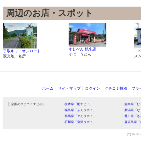
周辺のお店・スポット
すしべん 鶴来店
手取キャニオンロード
＋
そば・うどん
観光地・名所
ス
ホーム
サイトマップ
ログイン
クチコミ投稿
プラ
全国のクチコミナビ(R)
・栃木県「栃ナビ！」
・熊本県「ひ
・福島県「ふくラボ！」
・新潟県「な
・群馬県「ぐんラボ！」
・香川県「さ
・石川県「金沢ラボ！」
・鹿児島県「
(C) HitBit