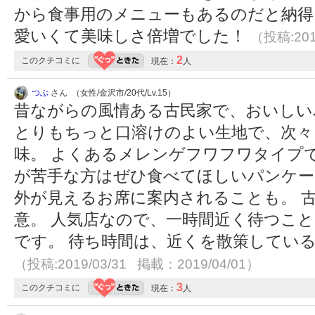
から食事用のメニューもあるのだと納得
愛いくて美味しさ倍増でした！
（投稿:201
2
このクチコミに
現在：
人
つぶ
さん （女性/金沢市/20代/Lv.15）
昔ながらの風情ある古民家で、おいしい
とりもちっと口溶けのよい生地で、次々
味。 よくあるメレンゲフワフワタイプ
が苦手な方はぜひ食べてほしいパンケー
外が見えるお席に案内されることも。 
意。 人気店なので、一時間近く待つこ
です。 待ち時間は、近くを散策してい
（投稿:2019/03/31 掲載：2019/04/01）
3
このクチコミに
現在：
人