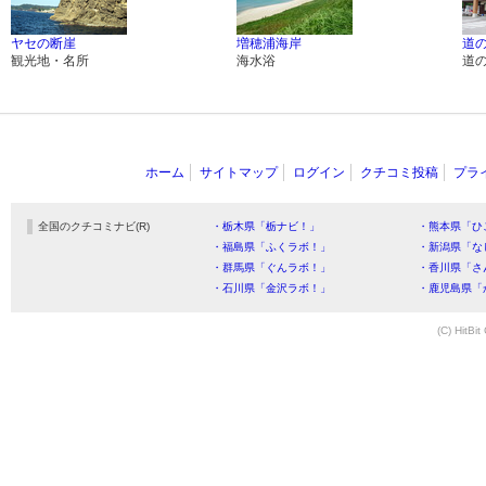
ヤセの断崖
増穂浦海岸
道の
観光地・名所
海水浴
道
ホーム
サイトマップ
ログイン
クチコミ投稿
プラ
全国のクチコミナビ(R)
・栃木県「栃ナビ！」
・熊本県「ひ
・福島県「ふくラボ！」
・新潟県「な
・群馬県「ぐんラボ！」
・香川県「さ
・石川県「金沢ラボ！」
・鹿児島県「
(C) HitBit