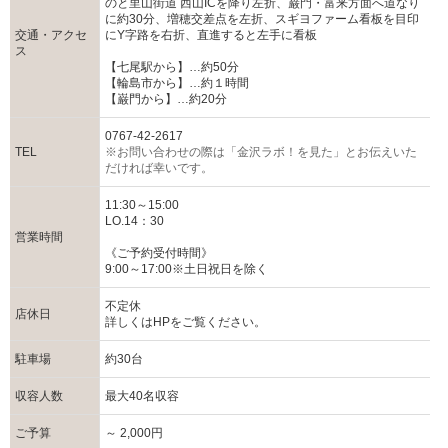
のと里山街道 西山ICを降り左折、巌門・富来方面へ道なり
に約30分、増穂交差点を左折、スギヨファーム看板を目印
交通・アクセ
にY字路を右折、直進すると左手に看板
ス
【七尾駅から】…約50分
【輪島市から】…約１時間
【巌門から】…約20分
0767-42-2617
TEL
※お問い合わせの際は「金沢ラボ！を見た」とお伝えいた
だければ幸いです。
11:30～15:00
LO.14：30
営業時間
《ご予約受付時間》
9:00～17:00※土日祝日を除く
不定休
店休日
詳しくはHPをご覧ください。
駐車場
約30台
収容人数
最大40名収容
ご予算
～ 2,000円