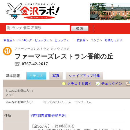
飲食店
バイキング・ビュッフェ
ビュッフェ
飲食店
ランチ
野菜たっぷり
ファーマーズレストラン カノウノオカ
ファーマーズレストラン香能の丘
0767-42-2617
基本情報
クチコミ
写真
シェイプアップ特集
クチコミを書く
チェックイン
じぶんのお気に入り:
メモ:
みんなのお気に入り:
行ってみたい！…
3人
ランチ…
1人
住所
羽咋郡志賀町香能ろ64
【金沢から】…約1時間30分