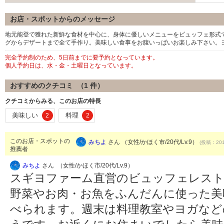
お店・スポットからのメッセージ
地元能登で獲れた新鮮な食材を中心に、身体に優しいメニューをビュッフェ形式
グからデザートまで全て手作り。美味しい食事をお腹いっぱいお楽しみ下さい。
完全予約制のため、5日前までに要予約となっています。
個人予約日は、水・金・土曜日となっています。
おすすめのクチコミ （
1
件）
クチコミからみる、このお店の特長
美味しい
料理
2
2
このお店・スポットの
みちよ
さん （女性/かほく市/20代/Lv.9）
(投稿：201
推薦者
みちよ
さん （女性/かほく市/20代/Lv.9）
スギヨファーム直営のビュッフェレスト
野菜やお肉・お魚をふんだんに使った美
べられます。週末は料理教室やヨガなど