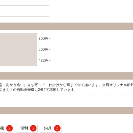
300円～
500円～
432円～
場に向かう途中に立ち寄って、仕掛けから餌まで全て揃います。当店オリジナル船
活きえさの自動販売機も24時間稼動しています。
販機
便利
釣具
2
2
2