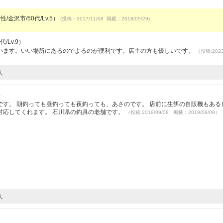
/金沢市/50代/Lv.5）
(投稿：2017/11/08 掲載：2018/05/29)
/Lv.9）
います。いい場所にあるのでよるのが便利です。店主の方も優しいです。
（投稿:2023
人
）
す。 朝釣っても昼釣っても夜釣っても、あさのです。 店前に生餌の自販機もある
対応してくれます。 石川県の釣具の老舗です。
（投稿:2019/09/08 掲載：2019/09/09）
人