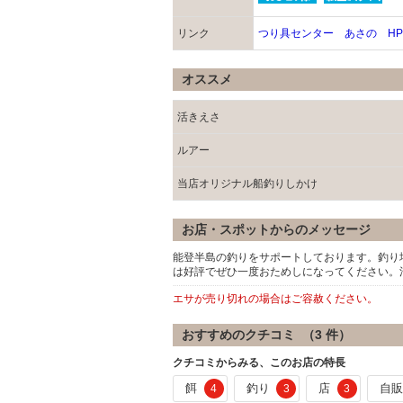
リンク
つり具センター あさの HP
オススメ
活きえさ
ルアー
当店オリジナル船釣りしかけ
お店・スポットからのメッセージ
能登半島の釣りをサポートしております。釣り
は好評でぜひ一度おためしになってください。
エサが売り切れの場合はご容赦ください。
おすすめのクチコミ （
3
件）
クチコミからみる、このお店の特長
餌
釣り
店
自
4
3
3