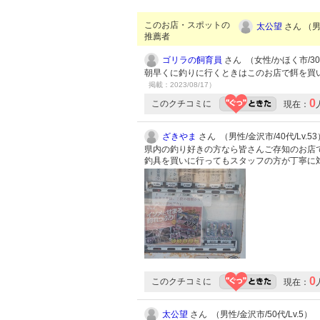
このお店・スポットの
太公望
さん （男性
推薦者
ゴリラの飼育員
さん （女性/かほく市/30代
朝早くに釣りに行くときはこのお店で餌を買
掲載：2023/08/17）
0
このクチコミに
現在：
ざきやま
さん （男性/金沢市/40代/Lv.53
県内の釣り好きの方なら皆さんご存知のお店で
釣具を買いに行ってもスタッフの方が丁寧に
0
このクチコミに
現在：
太公望
さん （男性/金沢市/50代/Lv.5）