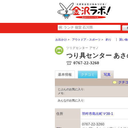
お出かけ
アウトドア・スポーツ
釣り
買い物
ツリグセンター アサノ
つり具センター あさ
0767-22-3260
基本情報
クチコミ
写真
クチ
じぶんのお気に入り:
メモ:
みんなのお気に入り:
住所
羽咋市島出町マ38-1
0767-22-3260