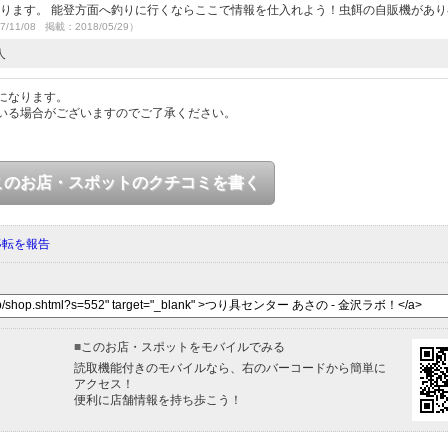
あります。 能登方面へ釣りに行くならここで情報を仕入れよう！虫餌の自販機があ
7/11/08 掲載：2018/05/29）
人
になります。
いる場合がございますのでご了承ください。
このお店・スポットのクチコミを書く
移転を報告
■
このお店・スポットをモバイルでみる
読取機能付きのモバイルなら、右のバーコードから簡単に
アクセス！
便利に店舗情報を持ち歩こう！