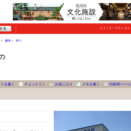
ようこそ！
ゲスト
さん
趣味
釣り
の
コミを書く
チェックイン
お気に入り
メモを書く
印刷用ページ