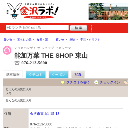
買い物
暮らしの品
食器・器
買い物
趣味
手芸・クラフト
ノウカバンザイ ザ ショップ ヒガシヤマ
能加万菜 THE SHOP 東山
076-213-5600
基本情報
クチコミ
クーポン
写真
クチコミを書く
チェックイン
じぶんのお気に入り:
メモ:
みんなのお気に入り:
住所
金沢市東山1-15-13
076-213-5600