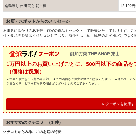
輪島漆り 吉田宏之 朝市椀
12,100
お店・スポットからのメッセージ
石川県にゆかりのある若手作家の作品をセレクトして販売いたしております。九
引・食品等を幅広く取り扱いしており、海外をはじめ、観光のお客様だけでなく
能加万菜 THE SHOP 東山
1万円以上のお買い上げごとに、500円以下の商品を
（価格は税別）
★本券１枚でお１人様のみ有効。 ★この画面をご注文の際にご提示ください。 ★他のクーポン
予告なくサービスを打ち切る場合がございますのでご了承ください。
このクーポンを使用す
おすすめのクチコミ （
1
件）
クチコミからみる、このお店の特長