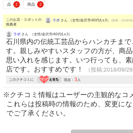
品
商品
2
2
このお店・スポットの
ラボ
さん （女性/金沢市/40代/Lv.3）
(投稿：2018/09
推薦者
ラボ
さん （女性/金沢市/40代/Lv.3）
石川県内の伝統工芸品からハンカチまで
す。親しみやすいスタッフの方が、商品
思い入れを感じます。いつ行っても、素
店です。おすすめです！
（投稿:2018/09/2
3
このクチコミに
現在：
人
※クチコミ情報はユーザーの主観的なコ
これらは投稿時の情報のため、変更に
でご了承ください。