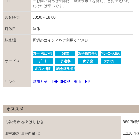
TEL
※お問い合わせの際は「金沢ラボ！を見た」とお伝えいた
だければ幸いです。
営業時間
10:00～18:00
店休日
無休
駐車場
周辺のコインＰをご利用ください
サービス
リンク
能加万菜 THE SHOP 東山 HP
オススメ
九谷焼 赤地径 はしおき
880円(税
山中漆器 山谷尚敏 はし
1,210円