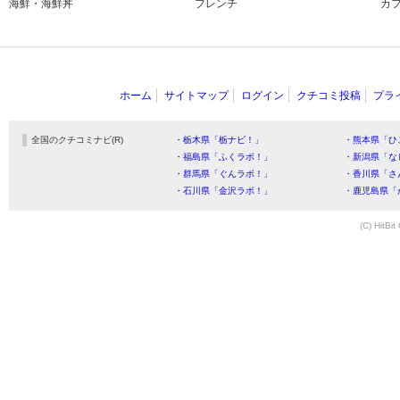
海鮮・海鮮丼
フレンチ
カ
ホーム
サイトマップ
ログイン
クチコミ投稿
プラ
全国のクチコミナビ(R)
・栃木県「栃ナビ！」
・熊本県「ひ
・福島県「ふくラボ！」
・新潟県「な
・群馬県「ぐんラボ！」
・香川県「さ
・石川県「金沢ラボ！」
・鹿児島県「
(C) HitBit