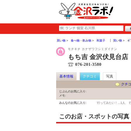
買い物
食べ物・飲み物
和菓子
買い物
ギ
モチキチ カナザワフシミダイテン
もち吉 金沢伏見台店
076-201-3580
基本情報
クチコミ
写真
クチ
じぶんのお気に入り:
メモ:
みんなのお気に入り:
行ってみたい！…
1人
このお店・スポットの写真