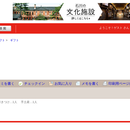
ようこそ！
ゲスト
さん
フト
ギフト
コミを書く
チェックイン
お気に入り
メモを書く
印刷用ページ
行きつけ…
1人
手土産…
1人