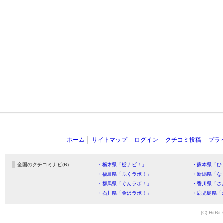
ホーム
サイトマップ
ログイン
クチコミ投稿
プラ
全国のクチコミナビ(R)
・栃木県「栃ナビ！」
・熊本県「ひ
・福島県「ふくラボ！」
・新潟県「な
・群馬県「ぐんラボ！」
・香川県「さ
・石川県「金沢ラボ！」
・鹿児島県「
(C) HitBit