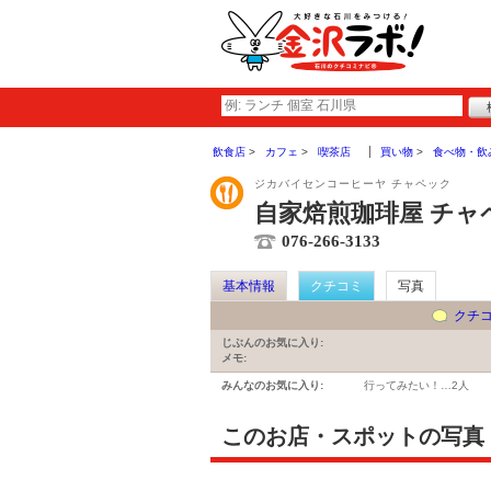
飲食店
カフェ
喫茶店
買い物
食べ物・飲
ジカバイセンコーヒーヤ チャペック
自家焙煎珈琲屋 チャ
076-266-3133
基本情報
クチコミ
写真
クチ
じぶんのお気に入り:
メモ:
みんなのお気に入り:
行ってみたい！…
2人
このお店・スポットの写真