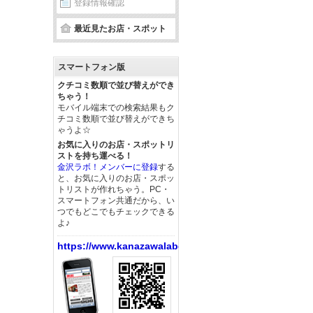
登録情報確認
最近見たお店・スポット
スマートフォン版
クチコミ数順で並び替えができ
ちゃう！
モバイル端末での検索結果もク
チコミ数順で並び替えができち
ゃうよ☆
お気に入りのお店・スポットリ
ストを持ち運べる！
金沢ラボ！メンバーに登録
する
と、お気に入りのお店・スポッ
トリストが作れちゃう。PC・
スマートフォン共通だから、い
つでもどこでもチェックできる
よ♪
https://www.kanazawalabo.net/