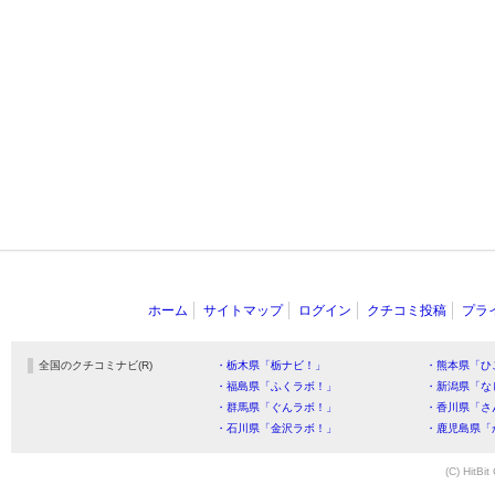
ホーム
サイトマップ
ログイン
クチコミ投稿
プラ
全国のクチコミナビ(R)
・栃木県「栃ナビ！」
・熊本県「ひ
・福島県「ふくラボ！」
・新潟県「な
・群馬県「ぐんラボ！」
・香川県「さ
・石川県「金沢ラボ！」
・鹿児島県「
(C) HitBit