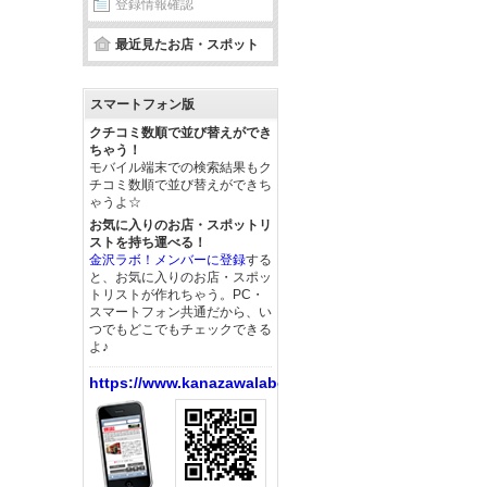
登録情報確認
最近見たお店・スポット
スマートフォン版
クチコミ数順で並び替えができ
ちゃう！
モバイル端末での検索結果もク
チコミ数順で並び替えができち
ゃうよ☆
お気に入りのお店・スポットリ
ストを持ち運べる！
金沢ラボ！メンバーに登録
する
と、お気に入りのお店・スポッ
トリストが作れちゃう。PC・
スマートフォン共通だから、い
つでもどこでもチェックできる
よ♪
https://www.kanazawalabo.net/