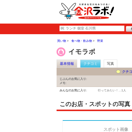
買い物
食べ物・飲み物
野菜
イモラボ
基本情報
クチコミ
写真
クチ
じぶんのお気に入り:
メモ:
みんなのお気に入り:
行ってみたい！…
1人
このお店・スポットの写真
スポット画像