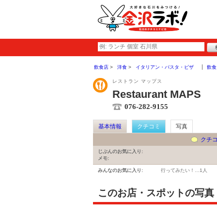
飲食店
洋食
イタリアン・パスタ・ピザ
飲食
レストラン マップス
Restaurant MAPS
076-282-9155
基本情報
クチコミ
写真
クチ
じぶんのお気に入り:
メモ:
みんなのお気に入り:
行ってみたい！…
1人
このお店・スポットの写真