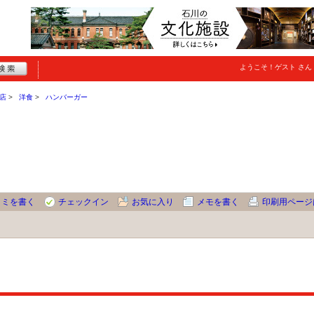
ようこそ！
ゲスト
さん
店
洋食
ハンバーガー
コミを書く
チェックイン
お気に入り
メモを書く
印刷用ページ