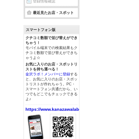
登録情報確認
最近見たお店・スポット
スマートフォン版
クチコミ数順で並び替えができ
ちゃう！
モバイル端末での検索結果もク
チコミ数順で並び替えができち
ゃうよ☆
お気に入りのお店・スポットリ
ストを持ち運べる！
金沢ラボ！メンバーに登録
する
と、お気に入りのお店・スポッ
トリストが作れちゃう。PC・
スマートフォン共通だから、い
つでもどこでもチェックできる
よ♪
https://www.kanazawalabo.net/