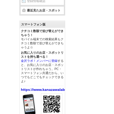
登録情報確認
最近見たお店・スポット
スマートフォン版
クチコミ数順で並び替えができ
ちゃう！
モバイル端末での検索結果もク
チコミ数順で並び替えができち
ゃうよ☆
お気に入りのお店・スポットリ
ストを持ち運べる！
金沢ラボ！メンバーに登録
する
と、お気に入りのお店・スポッ
トリストが作れちゃう。PC・
スマートフォン共通だから、い
つでもどこでもチェックできる
よ♪
https://www.kanazawalabo.net/