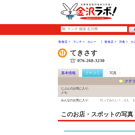
飲食店
ランチ
カレー
飲食店
洋食
カ
てきさす
076-268-3230
基本情報
クチコミ
写真
クチ
じぶんのお気に入り:
メモ:
みんなのお気に入り:
行ってみたい！…
2人
このお店・スポットの写真