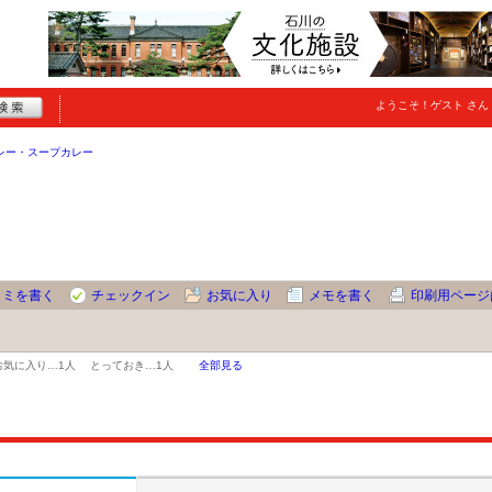
ようこそ！
ゲスト
さん
レー・スープカレー
コミを書く
チェックイン
お気に入り
メモを書く
印刷用ページ
お気に入り…
1人
とっておき…
1人
全部見る