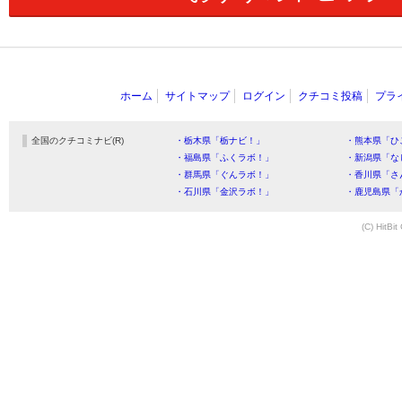
ホーム
サイトマップ
ログイン
クチコミ投稿
プラ
全国のクチコミナビ(R)
・栃木県「栃ナビ！」
・熊本県「ひ
・福島県「ふくラボ！」
・新潟県「な
・群馬県「ぐんラボ！」
・香川県「さ
・石川県「金沢ラボ！」
・鹿児島県「
(C) HitBit