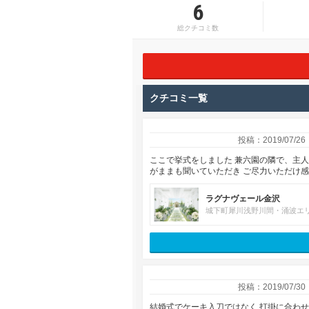
6
総クチコミ数
クチコミ一覧
投稿：2019/07/26
ここで挙式をしました 兼六園の隣で、主
がままも聞いていただき ご尽力いただけ
ラグナヴェール金沢
城下町犀川浅野川間・涌波エ
投稿：2019/07/30
結婚式でケーキ入刀ではなく 打掛に合わ