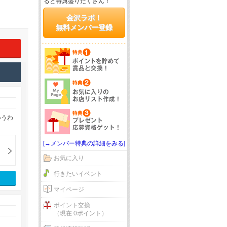
ると特典盛りだくさん！
金沢ラボ！
無料メンバー登録
いうわ
[→メンバー特典の詳細をみる]
お気に入り
行きたいイベント
マイページ
ポイント交換
（現在 0ポイント）