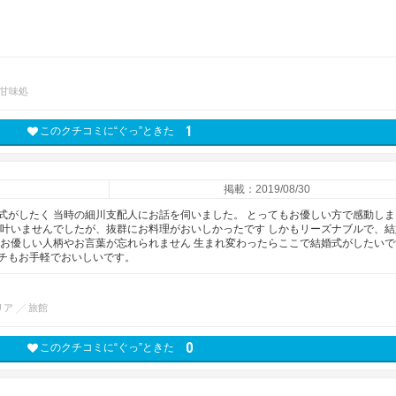
甘味処
1
このクチコミに“ぐっ”ときた
掲載：2019/08/30
式がしたく 当時の細川支配人にお話を伺いました。 とってもお優しい方で感動しま
は叶いませんでしたが、抜群にお料理がおいしかったです しかもリーズナブルで、結
のお優しい人柄やお言葉が忘れられません 生まれ変わったらここで結婚式がしたいで
チもお手軽でおいしいです。
リア
旅館
0
このクチコミに“ぐっ”ときた