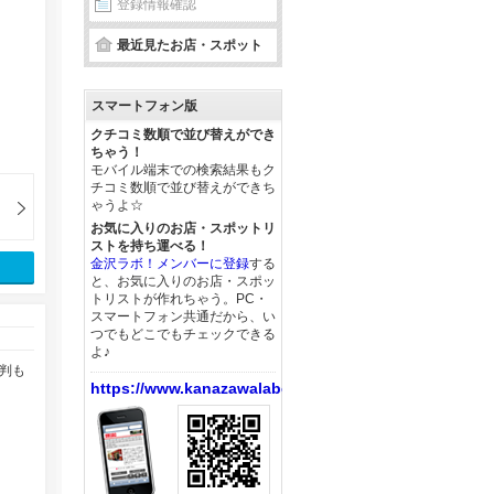
登録情報確認
最近見たお店・スポット
スマートフォン版
クチコミ数順で並び替えができ
ちゃう！
モバイル端末での検索結果もク
チコミ数順で並び替えができち
ゃうよ☆
お気に入りのお店・スポットリ
ストを持ち運べる！
金沢ラボ！メンバーに登録
する
と、お気に入りのお店・スポッ
トリストが作れちゃう。PC・
スマートフォン共通だから、い
つでもどこでもチェックできる
よ♪
判も
https://www.kanazawalabo.net/