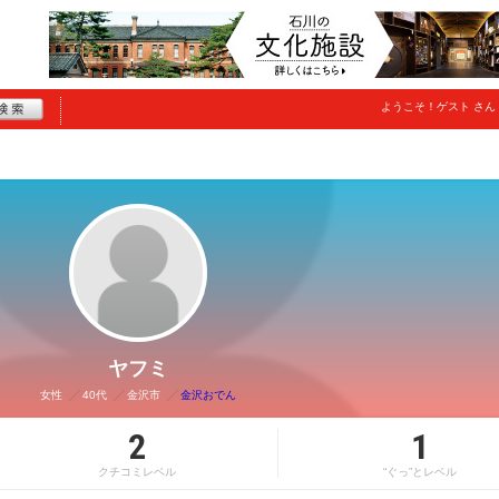
ようこそ！
ゲスト
さん
ヤフミ
女性
40代
金沢市
金沢おでん
2
1
クチコミレベル
“ぐっ”とレベル