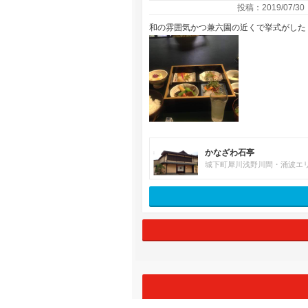
投稿：2019/07/30
和の雰囲気かつ兼六園の近くで挙式がした
かなざわ石亭
城下町犀川浅野川間・涌波エ