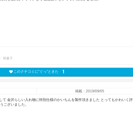
和菓子
1
このクチコミに“ぐっ”ときた
掲載：2019/09/05
して 金沢らしい入れ物に特別仕様のかいちんを製作頂きました とってもかわいく評
とうございました。