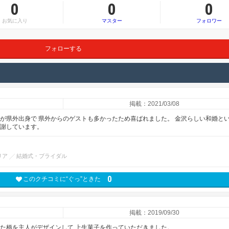
0
0
0
お気に入り
マスター
フォロワー
フォローする
掲載：2021/03/08
人が県外出身で 県外からのゲストも多かったため喜ばれました。 金沢らしい和婚と
感謝しています。
リア
結婚式・ブライダル
0
このクチコミに“ぐっ”ときた
掲載：2019/09/30
せた柄を主人がデザインして 上生菓子を作っていただきました。