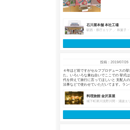
石川屋本舗 本社工場
駅西・県庁エリア
和菓子・
投稿：2019/07/26
４年ほど前ですがセルフプロデュースの挙
た。いろいろな兼ね合いでここでの 挙式
代を抑えて旅行に言ってほしいと 支配人
法事などで使わせていただいてます。ラン
料理旅館 金沢茶屋
城下町犀川浅野川間・涌波エ