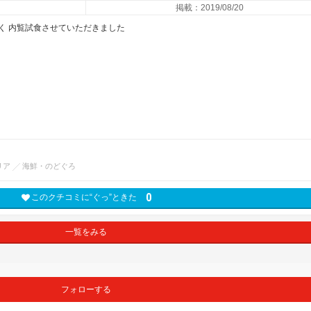
掲載：2019/08/20
く 内覧試食させていただきました
リア
海鮮・のどぐろ
0
このクチコミに“ぐっ”ときた
一覧をみる
フォローする