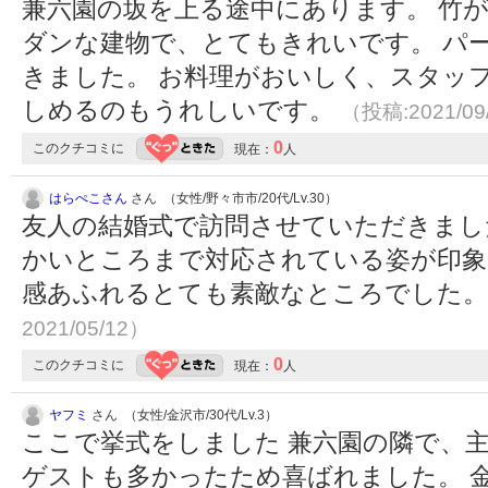
兼六園の坂を上る途中にあります。 竹
ダンな建物で、とてもきれいです。 パ
きました。 お料理がおいしく、スタッ
しめるのもうれしいです。
（投稿:2021/09
0
このクチコミに
現在：
人
はらぺこさん
さん （女性/野々市市/20代/Lv.30）
友人の結婚式で訪問させていただきまし
かいところまで対応されている姿が印象
感あふれるとても素敵なところでした
2021/05/12）
0
このクチコミに
現在：
人
ヤフミ
さん （女性/金沢市/30代/Lv.3）
ここで挙式をしました 兼六園の隣で、主
ゲストも多かったため喜ばれました。 