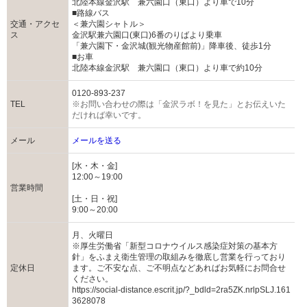
北陸本線金沢駅 兼六園口（東口）より車で10分
■路線バス
交通・アクセ
＜兼六園シャトル＞
ス
金沢駅兼六園口(東口)6番のりばより乗車
「兼六園下・金沢城(観光物産館前)」降車後、徒歩1分
■お車
北陸本線金沢駅 兼六園口（東口）より車で約10分
0120-893-237
TEL
※お問い合わせの際は「金沢ラボ！を見た」とお伝えいた
だければ幸いです。
メール
メールを送る
[水・木・金]
12:00～19:00
営業時間
[土・日・祝]
9:00～20:00
月、火曜日
※厚生労働省「新型コロナウイルス感染症対策の基本方
針」をふまえ衛生管理の取組みを徹底し営業を行っており
定休日
ます。ご不安な点、ご不明点などあればお気軽にお問合せ
ください。
https://social-distance.escrit.jp/?_bdld=2ra5ZK.nrlpSLJ.161
3628078