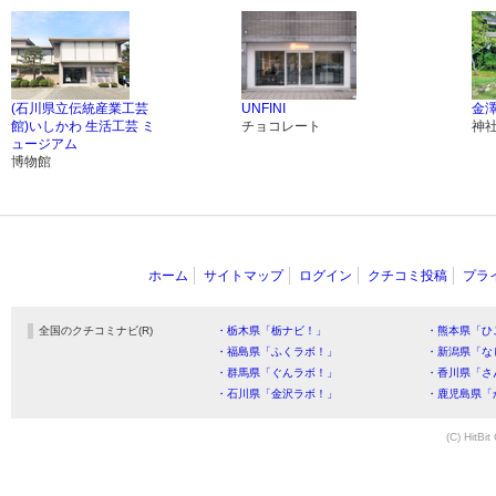
(石川県立伝統産業工芸
UNFINI
金
館)いしかわ 生活工芸 ミ
チョコレート
神
ュージアム
博物館
ホーム
サイトマップ
ログイン
クチコミ投稿
プラ
全国のクチコミナビ(R)
・栃木県「栃ナビ！」
・熊本県「ひ
・福島県「ふくラボ！」
・新潟県「な
・群馬県「ぐんラボ！」
・香川県「さ
・石川県「金沢ラボ！」
・鹿児島県「
(C) HitBit