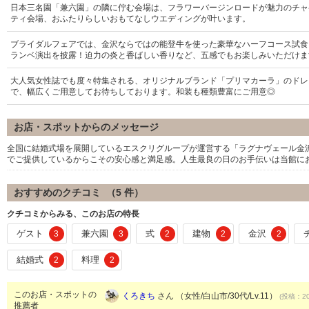
日本三名園「兼六園」の隣に佇む会場は、フラワーバージンロードが魅力のチャ
ティ会場、おふたりらしいおもてなしウエディングが叶います。
ブライダルフェアでは、金沢ならではの能登牛を使った豪華なハーフコース試食
ランベ演出を披露！迫力の炎と香ばしい香りなど、五感でもお楽しみいただけま
大人気女性誌でも度々特集される、オリジナルブランド「プリマカーラ」のドレ
で、幅広くご用意してお待ちしております。和装も種類豊富にご用意◎
お店・スポットからのメッセージ
全国に結婚式場を展開しているエスクリグループが運営する「ラグナヴェール金
でご提供しているからこその安心感と満足感。人生最良の日のお手伝いは当館に
おすすめのクチコミ （
5
件）
クチコミからみる、このお店の特長
ゲスト
兼六園
式
建物
金沢
3
3
2
2
2
結婚式
料理
2
2
このお店・スポットの
くろきち
さん （女性/白山市/30代/Lv.11）
(投稿：20
推薦者