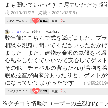
まも聞いていただき ご尽力いただけ感
稿:2019/07/26 掲載：2021/03/08）
0
このクチコミに
現在：
人
くろきち
さん （女性/白山市/30代/Lv.11）
数年前にこちらで式を挙げました。プラ
相談を親身に聞いてくださいったおかげ
ました。また、建物が金沢の気候を考慮
心配をしなくていいので安心してゲス
その他、チャペルの背もたれが着物を着
親族控室が両家分あったりと、ゲストが
になっていてよかったです。
（投稿:2019/
2
このクチコミに
現在：
人
※クチコミ情報はユーザーの主観的なコ