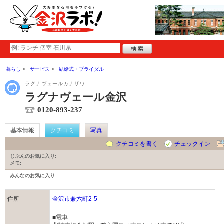
暮らし
サービス
結婚式・ブライダル
ラグナヴェールカナザワ
ラグナヴェール金沢
0120-893-237
基本情報
クチコミ
写真
クチコミを書く
チェックイン
じぶんのお気に入り:
メモ:
みんなのお気に入り:
住所
金沢市兼六町2-5
■電車