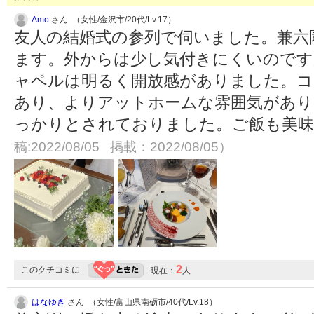
Amo
さん （女性/金沢市/20代/Lv.17）
友人の結婚式の参列で伺いました。兼六
ます。外からは少し気付きにくいのです
ャペルは明るく開放感がありました。コ
あり、よりアットホームな雰囲気があり
っかりとされておりました。ご飯も美
稿:2022/08/05 掲載：2022/08/05）
2
このクチコミに
現在：
人
はなゆき
さん （女性/富山県南砺市/40代/Lv.18）