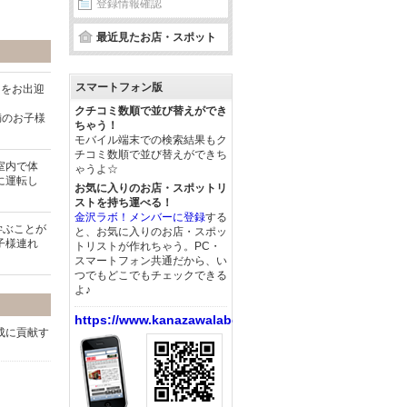
登録情報確認
最近見たお店・スポット
スマートフォン版
まをお出迎
クチコミ数順で並び替えができ
満のお子様
ちゃう！
モバイル端末での検索結果もク
チコミ数順で並び替えができち
室内で体
ゃうよ☆
に運転し
お気に入りのお店・スポットリ
ストを持ち運べる！
金沢ラボ！メンバーに登録
する
学ぶことが
と、お気に入りのお店・スポッ
子様連れ
トリストが作れちゃう。PC・
スマートフォン共通だから、い
つでもどこでもチェックできる
よ♪
https://www.kanazawalabo.net/
成に貢献す