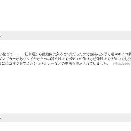
人
）
小松まで・・・ 駐車場から敷地内に入ると6月だったので紫陽花が咲く道やキノコ
ダンプカーがありタイヤが自分の背丈以上でボディの作りも想像以上で大迫力でした
奥にはコマツを支えたショベルカーなどの重機も展示されていました。
（投稿:2020/0
人