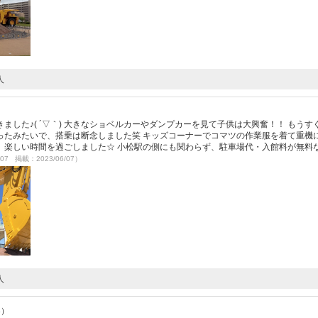
人
した♪( ´▽｀) 大きなショベルカーやダンプカーを見て子供は大興奮！！ もうす
ったみたいで、搭乗は断念しました笑 キッズコーナーでコマツの作業服を着て重機
、楽しい時間を過ごしました☆ 小松駅の側にも関わらず、駐車場代・入館料が無料
/07 掲載：2023/06/07）
人
3）