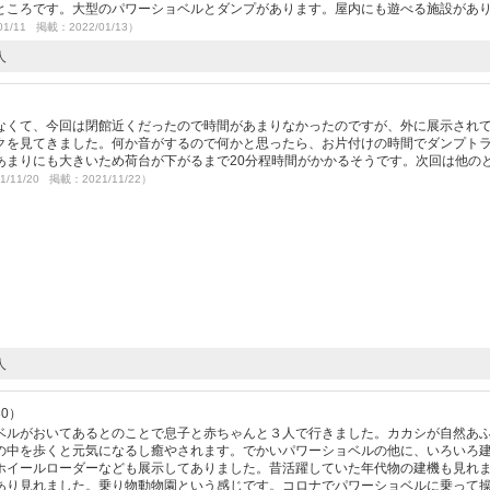
ところです。大型のパワーショベルとダンプがあります。屋内にも遊べる施設があ
01/11 掲載：2022/01/13）
人
なくて、今回は閉館近くだったので時間があまりなかったのですが、外に展示され
クを見てきました。何か音がするので何かと思ったら、お片付けの時間でダンプト
あまりにも大きいため荷台が下がるまで20分程時間がかかるそうです。次回は他の
1/11/20 掲載：2021/11/22）
人
30）
ベルがおいてあるとのことで息子と赤ちゃんと３人で行きました。カカシが自然あ
の中を歩くと元気になるし癒やされます。でかいパワーショベルの他に、いろいろ
ホイールローダーなども展示してありました。昔活躍していた年代物の建機も見れ
あり見れました。乗り物動物園という感じです。コロナでパワーショベルに乗って