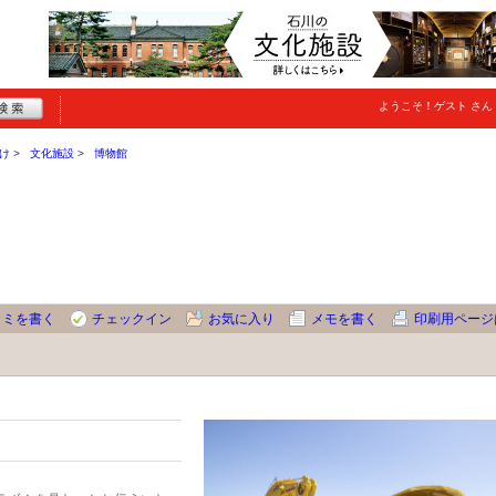
ようこそ！
ゲスト
さん
け
文化施設
博物館
コミを書く
チェックイン
お気に入り
メモを書く
印刷用ページ