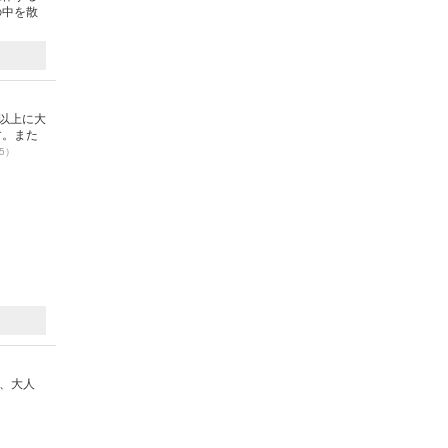
の中を散
以上に大
す。また
25）
、大人