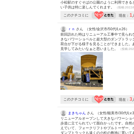
小松駅のすぐそばの公園のように利用できる
い子供は特に楽しんでくれます。
（投稿:2022/
1
このクチコミに
現在：
ｒｎ
さん （女性/金沢市/50代/Lv.26）
前回訪れた時はリニューアル工事中で見られ
きなパワーショベルと超大型のダンプトラッ
荷台が下がる様子を見ることができました。
見学してみたいなぁと思いました。
（投稿:202
3
このクチコミに
現在：
まきちゃん
さん （女性/能美市/30代/Lv.
リニューアルオープンして大きなパワーショ
歩道に立てられていて面白かったです。自然
えていて、フォークリフトやブルトーザー、
ダンプトラックも遠くの小松の敷地に置いて