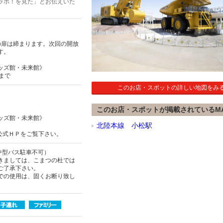
ラボ！を見た」とお伝えいた
口の扉は締まります。次回の開放
す。
ッズ館・未来館》
0まで
このお店・スポットの詳しい地図をみ
このお店・スポットが掲載されているM
ッズ館・未来館》
北陸本線 小松駅
公式ＨＰをご覧下さい。
中型バス駐車不可）
きましては、こまつの杜では
ご了承下さい。
での使用は、固くお断り致し