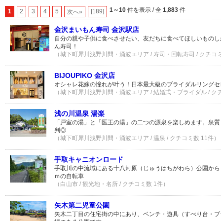
1～10
件を表示 / 全
1,883
件
1
2
3
4
5
[189]
次へ»
金沢まいもん寿司 金沢駅店
自分の親や子供に食べさせたい、友だちに食べてほしいものし
ん寿司！
（城下町犀川浅野川間・涌波エリア / 寿司・回転寿司 / クチコミ
BIJOUPIKO 金沢店
オシャレ花嫁の憧れが叶う！日本最大級のブライダルリングセ
（城下町犀川浅野川間・涌波エリア / 結婚式・ブライダル / ク
浅の川温泉 湯楽
「戸室の湯」と「医王の湯」の二つの源泉を楽しめます。泉質
判◎
（城下町犀川浅野川間・涌波エリア / 温泉 / クチコミ数 11件）
手取キャニオンロード
手取川の中流域にある十八河原（じゅうはちがわら）公園から「
ｍの自転車
（白山市 / 観光地・名所 / クチコミ数 1件）
矢木第二児童公園
矢木二丁目の住宅街の中にあり、ベンチ・遊具（すべり台・ブ