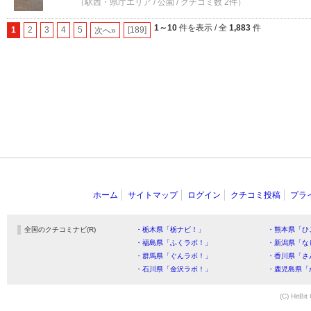
（駅西・県庁エリア / 公園 / クチコミ数 2件）
1～10
件を表示 / 全
1,883
件
1
2
3
4
5
[189]
次へ»
ホーム
サイトマップ
ログイン
クチコミ投稿
プラ
全国のクチコミナビ(R)
・栃木県「栃ナビ！」
・熊本県「ひ
・福島県「ふくラボ！」
・新潟県「な
・群馬県「ぐんラボ！」
・香川県「さ
・石川県「金沢ラボ！」
・鹿児島県「
(C) HitBit