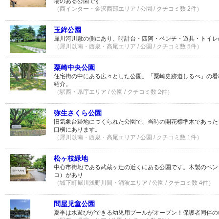
場のある公園です
（西インター・金沢西部エリア / 公園 / クチコミ数 2件）
玉鉾公園
犀川河川敷の側にあり、時計台・四阿・ベンチ・遊具・トイレ
（犀川以南・西泉・高尾エリア / 公園 / クチコミ数 5件）
粟崎中央公園
住宅街の中にある広々とした公園。「粟崎史跡道しるべ」の看
紹介。
（駅西・県庁エリア / 公園 / クチコミ数 2件）
弥生さくら公園
旧気象台跡地につくられた公園で、当時の開花標準木であった
口横にあります。
（犀川以南・西泉・高尾エリア / 公園 / クチコミ数 1件）
松ヶ枝緑地
中心市街地である武蔵ヶ辻の近くにある公園です。木製のベン
コ）があり
（城下町犀川浅野川間・涌波エリア / 公園 / クチコミ数 4件）
問屋児童公園
夏季は水遊びができる幼児用プールがオープン！保護者同伴の