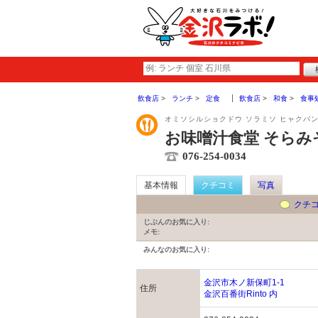
飲食店
ランチ
定食
飲食店
和食
食事
オミソシルショクドウ ソラミソ ヒャクバ
お味噌汁食堂 そらみそ
076-254-0034
基本情報
クチコミ
写真
クチ
じぶんのお気に入り:
メモ:
みんなのお気に入り:
金沢市木ノ新保町1-1
住所
金沢百番街Rinto 内