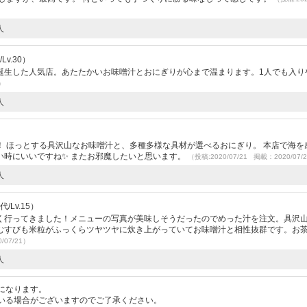
人
Lv.30）
誕生した人気店。あたたかいお味噌汁とおにぎりが心まで温まります。1人でも入り
1）
人
 ほっとする具沢山なお味噌汁と、多種多様な具材が選べるおにぎり。 本店で海を
い時にいいですね✨ またお邪魔したいと思います。
（投稿:2020/07/21 掲載：2020/07/
人
/Lv.15）
く行ってきました！メニューの写真が美味しそうだったのでめった汁を注文。具沢
むすびも米粒がふっくらツヤツヤに炊き上がっていてお味噌汁と相性抜群です。お
/07/21）
人
になります。
いる場合がございますのでご了承ください。