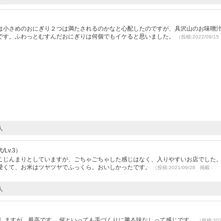
は小さめのおにぎり２つは満たされるのかなと心配したのですが、具沢山のお味噌
です。ふわっとむすんだおにぎりは何個でもイケると思いました。
（投稿:2022/09/1
人
Lv.3）
こじんまりとしていますが、ごちゃごちゃした感じはなく、入りやすいお店でした
愛くて、お米はツヤツヤでふっくら。おいしかったです。
（投稿:2021/09/28 掲載：
人
はしますが、最高です。 何といっても手づくりに勝る味なしって感じです。
（投稿:202