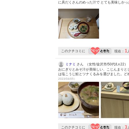
に具だくさんのめった汁で とても美味しか
1
このクチコミに
現在：
ミナミ
さん （女性/金沢市/50代/Lv.22）
おにぎりとみそ汁が美味しい、こじんまりと
は塩こうじ鮭とツナくるみを選びました。ど
2023/04/05）
3
このクチコミに
現在：