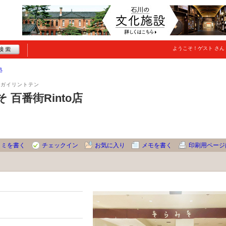
ようこそ！
ゲスト
さん
処
ンガイリントテン
 百番街Rinto店
コミを書く
チェックイン
お気に入り
メモを書く
印刷用ページ