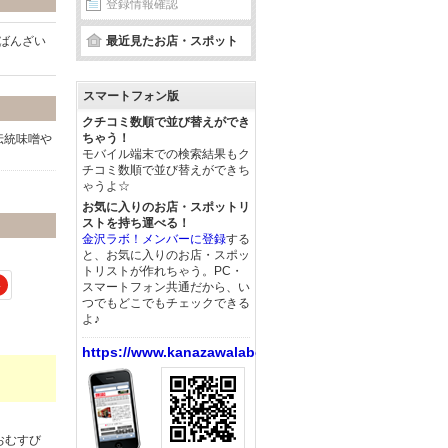
登録情報確認
おばんざい
最近見たお店・スポット
スマートフォン版
クチコミ数順で並び替えができ
ちゃう！
伝統味噌や
モバイル端末での検索結果もク
チコミ数順で並び替えができち
ゃうよ☆
お気に入りのお店・スポットリ
ストを持ち運べる！
金沢ラボ！メンバーに登録
する
と、お気に入りのお店・スポッ
トリストが作れちゃう。PC・
4
スマートフォン共通だから、い
つでもどこでもチェックできる
よ♪
https://www.kanazawalabo.net/
おむすび