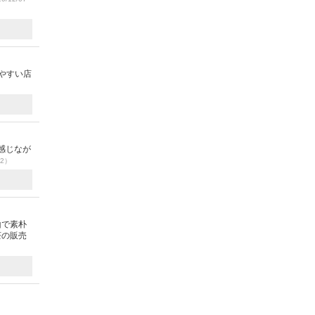
やすい店
感じなが
22）
山で素朴
茶の販売