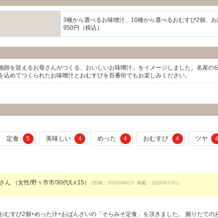
3種から選べるお味噌汁、10種から選べるおむすび2個、
950円（税込）
漁師を迎えるお母さんがつくる、おいしいお味噌汁」をイメージしました。名産の
を込めてつくられたお味噌汁とおむすびを百番街でもお楽しみください。
定食
美味しい
めった
おむすび
ツヤ
5
4
4
4
さん （女性/野々市市/30代/Lv.15）
(投稿：2020/06/15 掲載：2020/07/21)
おむすび2個+めった汁+おばんざいの「そらみそ定食」を頂きました。 握りたての