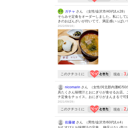
ガチャ
さん （女性/金沢市/40代/Lv.28）
そらみそ定食をオーダーしました。私にして
きのおばんざいが付いてて、満足感いっぱい
2022/09/16）
3
このクチコミに
現在：
nicomarin
さん （女性/河北郡内灘町/50代/
具たくさん味噌汁とおにぎりが食せるお店。
チ定食をチョイス。おにぎりがまんまるで可
2021/09/29）
2
このクチコミに
現在：
佐藤健
さん （男性/金沢市/60代/Lv.4）
おむすびとお味噌汁の定食。 物足りない気