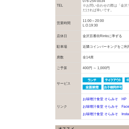
076-254-0034
TEL
※お問い合わせの際は「金沢
だければ幸いです。
11:00～20:00
営業時間
L.O.19:30
店休日
金沢百番街Rintoに準ずる
駐車場
近隣コインパーキングをご利
席数
全14席
ご予算
400円 ～ 1,000円
サービス
お味噌汁食堂 そらみそ HP
リンク
お味噌汁食堂 そらみそ Faceb
お味噌汁食堂 そらみそ Insta
オススメ