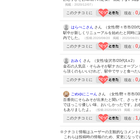
掲載：2020/12/07）
0
このクチコミに
現在：
はらぺこさん
さん （女性/野々市市/20代/
駅中が新しくリニューアルを始めたと同時に
内でした。
（投稿:2020/08/20 掲載：2020/08/2
0
このクチコミに
現在：
おみく
さん （女性/金沢市/20代/Lv.2）
金石の人気店・そらみそが駅ナカにオープン！
ら頂くのもいいけれど、駅中でサッと食べた
0
このクチコミに
現在：
ごめゆにこーん
さん （女性/野々市市/30代
百番街にそらみそが出来たと聞いて、さっそ
でほっこり優しい味、おいしかったです。お
もありましたよ。
（投稿:2020/06/15 掲載：2020
1
このクチコミに
現在：
※クチコミ情報はユーザーの主観的なコメント
これらは投稿時の情報のため、変更になって