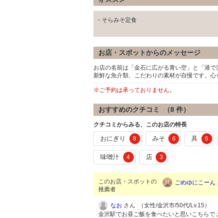
・そらみそ定食
お店・スポットからのメッセージ
お店の名前は「金石に広がる青い空」と「港で
新鮮な魚介類、こだわりの素材が自慢です。心
※ご予約は承っておりません。
おすすめのクチコミ （
8
件）
クチコミからみる、このお店の特長
おにぎり
みそ
具
8
6
6
味噌汁
店
4
3
このお店・スポットの
ごめゆにこーん
推薦者
なお
さん （女性/金沢市/50代/Lv.15）
金沢駅でお昼ご飯を食べたいと思いこちらで 