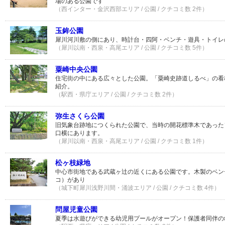
場のある公園です
（西インター・金沢西部エリア / 公園 / クチコミ数 2件）
玉鉾公園
犀川河川敷の側にあり、時計台・四阿・ベンチ・遊具・トイレ
（犀川以南・西泉・高尾エリア / 公園 / クチコミ数 5件）
粟崎中央公園
住宅街の中にある広々とした公園。「粟崎史跡道しるべ」の看
紹介。
（駅西・県庁エリア / 公園 / クチコミ数 2件）
弥生さくら公園
旧気象台跡地につくられた公園で、当時の開花標準木であった
口横にあります。
（犀川以南・西泉・高尾エリア / 公園 / クチコミ数 1件）
松ヶ枝緑地
中心市街地である武蔵ヶ辻の近くにある公園です。木製のベン
コ）があり
（城下町犀川浅野川間・涌波エリア / 公園 / クチコミ数 4件）
問屋児童公園
夏季は水遊びができる幼児用プールがオープン！保護者同伴の