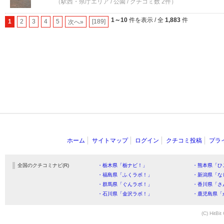
（駅西・県庁エリア / 公園 / クチコミ数 2件）
1～10
件を表示 / 全
1,883
件
1
2
3
4
5
[189]
次へ»
ホーム
サイトマップ
ログイン
クチコミ投稿
プラ
全国のクチコミナビ(R)
・栃木県「栃ナビ！」
・熊本県「ひ
・福島県「ふくラボ！」
・新潟県「な
・群馬県「ぐんラボ！」
・香川県「さ
・石川県「金沢ラボ！」
・鹿児島県「
(C) HitBit