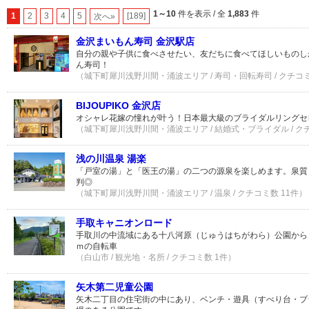
1～10
件を表示 / 全
1,883
件
1
2
3
4
5
[189]
次へ»
金沢まいもん寿司 金沢駅店
自分の親や子供に食べさせたい、友だちに食べてほしいものし
ん寿司！
（城下町犀川浅野川間・涌波エリア / 寿司・回転寿司 / クチコミ
BIJOUPIKO 金沢店
オシャレ花嫁の憧れが叶う！日本最大級のブライダルリングセ
（城下町犀川浅野川間・涌波エリア / 結婚式・ブライダル / ク
浅の川温泉 湯楽
「戸室の湯」と「医王の湯」の二つの源泉を楽しめます。泉質
判◎
（城下町犀川浅野川間・涌波エリア / 温泉 / クチコミ数 11件）
手取キャニオンロード
手取川の中流域にある十八河原（じゅうはちがわら）公園から「
ｍの自転車
（白山市 / 観光地・名所 / クチコミ数 1件）
矢木第二児童公園
矢木二丁目の住宅街の中にあり、ベンチ・遊具（すべり台・ブ