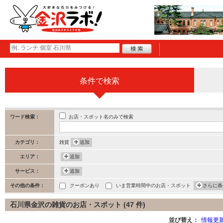
条件で検索
お店・スポット名のみで検索
ワード検索：
カテゴリ：
雑貨
追加
エリア：
追加
サービス：
追加
その他の条件：
クーポンあり
いま営業時間中のお店・スポット
さらに条
石川県金沢の雑貨のお店・スポット (47 件)
並び替え：
情報更