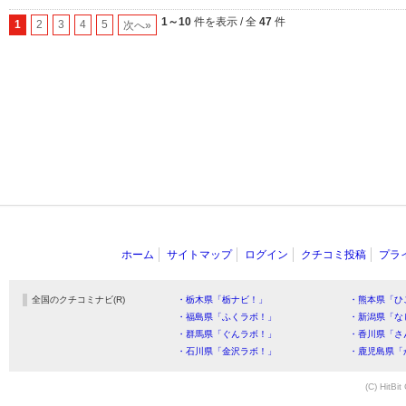
1～10
件を表示 / 全
47
件
1
2
3
4
5
次へ»
ホーム
サイトマップ
ログイン
クチコミ投稿
プラ
全国のクチコミナビ(R)
・栃木県「栃ナビ！」
・熊本県「ひ
・福島県「ふくラボ！」
・新潟県「な
・群馬県「ぐんラボ！」
・香川県「さ
・石川県「金沢ラボ！」
・鹿児島県「
(C) HitBit