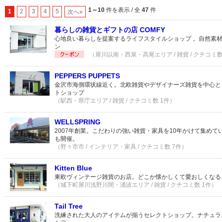
1～10
件を表示 / 全
47
件
1
2
3
4
5
次へ»
暮らしの雑貨とギフトの店 COMFY
心地良い暮らしを提案するライフスタイルショップ 。自然素
ン
（犀川以南・西泉・高尾エリア / 雑貨 / クチコミ数
PEPPERS PUPPETS
金沢市海側環状線近く。北欧雑貨やデザイナーズ雑貨を中心と
トショップ
（駅西・県庁エリア / 雑貨 / クチコミ数 1件）
WELLSPRING
2007年創業。こだわりの強い雑貨・家具を10年かけて集め
も開催。
（野々市市 / インテリア・家具 / クチコミ数 7件）
Kitten Blue
東欧ヴィンテージ雑貨のお店。どこか懐かしくて愛おしくなる
（城下町犀川浅野川間・涌波エリア / 雑貨 / クチコミ数 1件）
Tail Tree
洗練された大人のアイテムが揃うセレクトショップ。ナチュラ