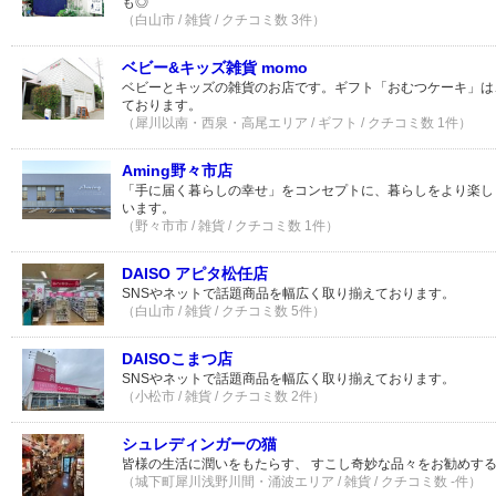
も◎
（白山市 / 雑貨 / クチコミ数 3件）
ベビー&キッズ雑貨 momo
ベビーとキッズの雑貨のお店です。ギフト「おむつケーキ」は
ております。
（犀川以南・西泉・高尾エリア / ギフト / クチコミ数 1件）
Aming野々市店
「手に届く暮らしの幸せ」をコンセプトに、暮らしをより楽し
います。
（野々市市 / 雑貨 / クチコミ数 1件）
DAISO アピタ松任店
SNSやネットで話題商品を幅広く取り揃えております。
（白山市 / 雑貨 / クチコミ数 5件）
DAISOこまつ店
SNSやネットで話題商品を幅広く取り揃えております。
（小松市 / 雑貨 / クチコミ数 2件）
シュレディンガーの猫
皆様の生活に潤いをもたらす、 すこし奇妙な品々をお勧めす
（城下町犀川浅野川間・涌波エリア / 雑貨 / クチコミ数 -件）