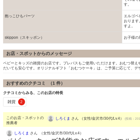
す。
抱っこひもパーツ
エルゴベ
おります
すよ。
skippon（スキッポン）
お子様の
お店・スポットからのメッセージ
ベビーとキッズの雑貨のお店です。プレパスもご使用いただけます。おむつ替え
だいても安心です。オリジナルギフト「おむつケーキ」は、ご予算に応じて、デ
おすすめのクチコミ （
1
件）
クチコミからみる、このお店の特長
雑貨
2
このお店・スポットの
しろくま
さん （女性/金沢市/30代/Lv.4）
(投稿：201
推薦者
しろくま
さん （女性/金沢市/30代/Lv.4）