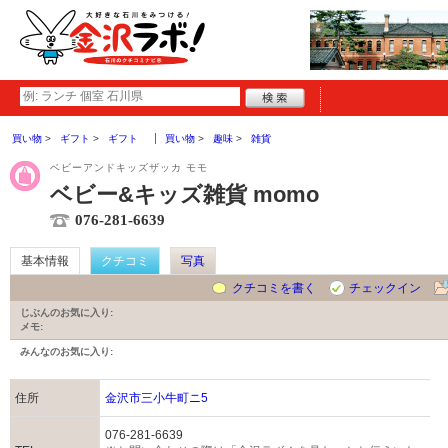
買い物
ギフト
ギフト
買い物
趣味
雑貨
ベビーアンドキッズザッカ モモ
ベビー&キッズ雑貨 momo
076-281-6639
基本情報
クチコミ
写真
クチコミを書く
チェックイン
じぶんのお気に入り:
メモ:
みんなのお気に入り:
住所
金沢市三小牛町ニ5
076-281-6639