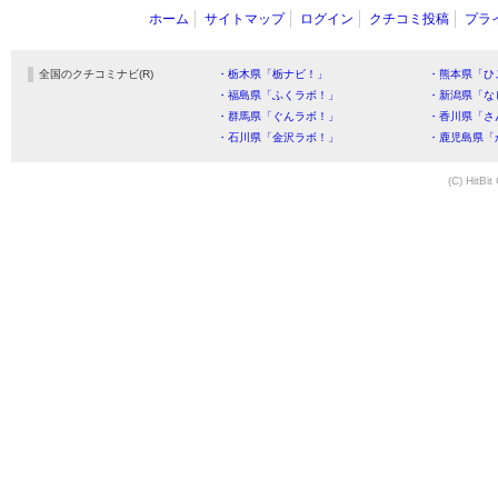
ホーム
サイトマップ
ログイン
クチコミ投稿
プラ
全国のクチコミナビ(R)
・栃木県「栃ナビ！」
・熊本県「ひ
・福島県「ふくラボ！」
・新潟県「な
・群馬県「ぐんラボ！」
・香川県「さ
・石川県「金沢ラボ！」
・鹿児島県「
(C) HitBit