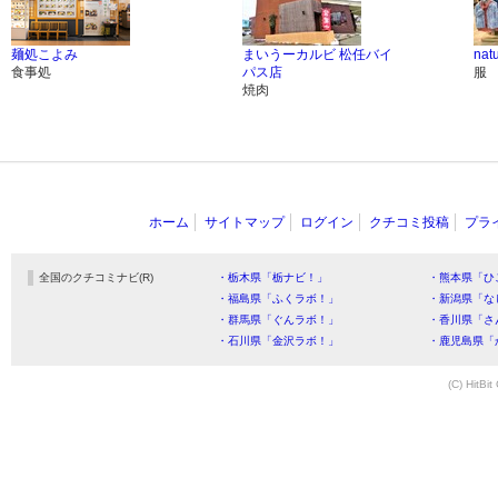
麺処こよみ
まいうーカルビ 松任バイ
nat
食事処
パス店
服
焼肉
ホーム
サイトマップ
ログイン
クチコミ投稿
プラ
全国のクチコミナビ(R)
・栃木県「栃ナビ！」
・熊本県「ひ
・福島県「ふくラボ！」
・新潟県「な
・群馬県「ぐんラボ！」
・香川県「さ
・石川県「金沢ラボ！」
・鹿児島県「
(C) HitBit