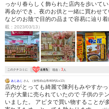
っかり春らしく飾られた店内を歩いてい
再会ができ、夜のお供と一緒に買わせて
などのお陰で目的の品まで容易に辿り
載：2023/03/13）
3
このクチコミに
現在：
人
あじあじ
さん （女性/白山市/40代/Lv.13）
店内がとっても綺麗で陳列もみやすかっ
子が大量に売られていたので 子供のテ
いました。 アピタで買い物することが