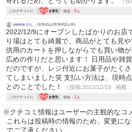
寄れるため、とっても助かります。
（投稿
0
このクチコミに
現在：
人
yammy
さん （女性/白山市/30代/Lv.30）
2022/12/9にオープンしたばかりのお
り場はとても綺麗で、商品がとても見やすか
供用のカートを押しながらでも買い物が
広めの作りだと思います！ 日用品や雑
だのですが、レジ付近にお菓子がたくさ
てしまいました笑 支払い方法は、現時点で
とのことでした！
（投稿:2022/12/13 掲載：2
1
このクチコミに
現在：
人
※クチコミ情報はユーザーの主観的なコ
これらは投稿時の情報のため、変更に
でご了承ください。