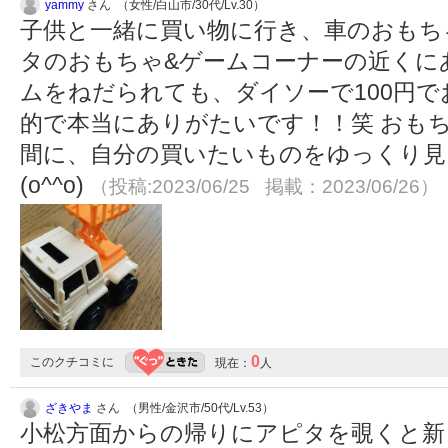
yammy
さん （女性/白山市/30代/Lv.30）
子供と一緒に買い物に行き、車のおもち
タのおもちゃ&ゲームコーナーの近くに
ムをねだられても、ダイソーで100円
的で本当にありがたいです！！笑 おも
間に、自分の買いたいものをゆっくり見
(o^^o)
（投稿:2023/06/25 掲載：2023/06/26）
0
このクチコミに
現在：
人
ざきやま
さん （男性/金沢市/50代/Lv.53）
小松方面からの帰りにアピタを覗くと新