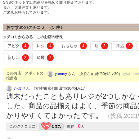
SNSやネットで話題商品を幅広く取り揃えております。
また、大量注文も承ります。
ご来店お待ちしております。
おすすめのクチコミ （
5
件）
クチコミからみる、このお店の特長
アピタ
レジ
おもちゃ
店
商品
4
4
4
3
3
新しい
綺麗
2
2
このお店・スポットの
yammy
さん （女性/白山市/30代/Lv.30）
(投稿：2022
推薦者
かぼ
さん （女性/東京都町田市/30代/Lv.17）
週末だったこともありレジが2つしかな
した。商品の品揃えはよく、季節の商品
かりやすくてよかったです。
（投稿:2023/
0
このクチコミに
現在：
人