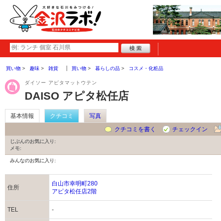
買い物
趣味
雑貨
買い物
暮らしの品
コスメ・化粧品
ダイソー アピタマットウテン
DAISO アピタ松任店
基本情報
クチコミ
写真
クチコミを書く
チェックイン
じぶんのお気に入り:
メモ:
みんなのお気に入り:
白山市幸明町280
住所
アピタ松任店2階
TEL
-