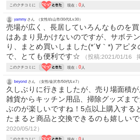
0
このクチコミに
現在：
人
yammy
さん （女性/白山市/30代/Lv.30）
売場が広く、長居していろんなものを買っ
はあまり見かけないのですが、サボテ
り、まとめ買いしました(*´∀｀*) ア
で、とても便利です☆
（投稿:2021/01/16 
0
このクチコミに
現在：
人
beyond
さん （女性/金沢市/50代/Lv.7）
久しぶりに行きましたが、売り場面積が
雑貨からキッチン用品、掃除グッズまで
ぶのが楽しいですね！5点以上購入する
たまると商品と交換できるのも嬉しい
2020/05/12）
0
このクチコミに
現在：
人