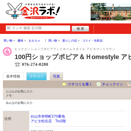
買い物
趣味
おもちゃ
買い物
暮らしの品
コスメ・化粧品
ヒャクエンショップポピアアンドホームスタイル アピタマットウテン
100円ショップポピア＆Ｈomestyle 
076-274-0280
基本情報
クチコミ
写真
クチコミを書く
チェックイン
じぶんのお気に入り:
メモ:
みんなのお気に入り:
白山市幸明町270番地
住所
アピタ松任店 Tio2階