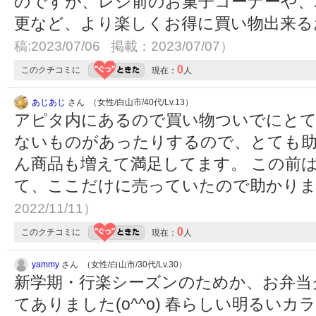
のですが、レジ前のお菓子コーナーや、
更など、より楽しくお得に買い物出来
稿:2023/07/06 掲載：2023/07/07）
0
このクチコミに
現在：
人
あじあじ
さん （女性/白山市/40代/Lv.13）
アピタ内にあるので買い物ついでにとても
ないものがあったりするので、とても
ん商品も増えて満足してます。 この前
て、ここだけに売っていたので助かり
2022/11/11）
0
このクチコミに
現在：
人
yammy
さん （女性/白山市/30代/Lv.30）
新学期・行楽シーズンのためか、お弁当
てありました(o^^o) 春らしい明るい