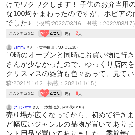
けでワクワクします！ 子供のお弁当用
な100均をまわったのですが、ポピアの
でした♪
（投稿:2022/03/16 掲載：2022/03/17
2
このクチコミに
現在：
人
yammy
さん （女性/白山市/30代/Lv.30）
10時のオープンと同時にお買い物に行き
さんが少なかったので、ゆっくり店内を見
クリスマスの雑貨も色々あって、見て
稿:2021/11/12 掲載：2021/11/15）
0
このクチコミに
現在：
人
プリンママ
さん （女性/金沢市/30代/Lv.10）
売り場が広くなってから、初めて行きま
ど幅広いジャンルの品物が置いてありま
ント用品が置いてありました。季節毎に