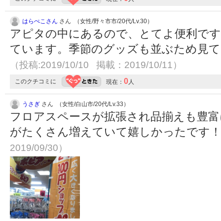
はらぺこさん
さん （女性/野々市市/20代/Lv.30）
アピタの中にあるので、とてよ便利です
ています。季節のグッズも並ぶため見て
（投稿:2019/10/10 掲載：2019/10/11）
0
このクチコミに
現在：
人
うさぎ
さん （女性/白山市/20代/Lv.33）
フロアスペースが拡張され品揃えも豊富
がたくさん増えていて嬉しかったです
2019/09/30）