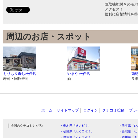
読取機能付きのモバ
アクセス！
便利に店舗情報を持
周辺のお店・スポット
もりもり寿し松任店
やまや 松任店
麺
寿司・回転寿司
酒
食
ホーム
サイトマップ
ログイン
クチコミ投稿
プラ
全国のクチコミナビ(R)
・栃木県「栃ナビ！」
・熊本県「ひ
・福島県「ふくラボ！」
・新潟県「な
・群馬県「ぐんラボ！」
・香川県「さ