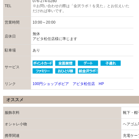
076-274-0280
TEL
※お問い合わせの際は「金沢ラボ！を見た」とお伝えいた
だければ幸いです。
営業時間
10:00～20:00
無休
店休日
アピタ松任店様に準じます
駐車場
あり
サービス
リンク
100円ショップポピア アピタ松任店 HP
オススメ
服飾衣料
靴下・帽
オシャレ小物
ヘアゴム
携帯関連
充電ケー