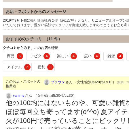
お店・スポットからのメッセージ
2019年9月下旬に売り場面積約２倍（約127坪）となり、リニューアルオープ
いたしております。温かい笑顔でスタッフが御迎え致しますのでどうぞお立ち寄
おすすめのクチコミ （
11
件）
クチコミからみる、このお店の特長
商品
アピタ
楽しい
広い
雑貨
6
4
4
4
4
アイテム
便利
3
3
このお店・スポットの
ブラウン
さん （女性/金沢市/20代/Lv.10）
(投稿：20
推薦者
yammy
さん （女性/白山市/30代/Lv.30）
他の100均にはないものや、可愛い雑
ほぼ毎回立ち寄ってます(o^^o) 夏ア
火が100円で売っていることにビックリ