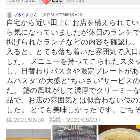
0
このクチコミに
現在：
人
ざきやま
さん （男性/金沢市/50代/Lv.53）
自宅から近い田上にお店を構えられてい
ら気になっていましたが休日のランチで
掲げられたランチなどの内容を確認し、
入ると、とても落ち着いた雰囲気で入口
した。 メニューを持ってこられたスタ
し、日替わりパスタや限定プレートがあ
ムパスタ”の大盛と“ちいさい”サービス
た。 蟹の風味がして濃厚でクリーミー
品で、お店の雰囲気とは似合わない位の
した。 とても美味しかったです。ごちそ
稿:2021/06/30 掲載：2021/08/23）