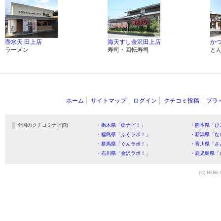
壺水天 田上店
海天すし金沢田上店
か
ラーメン
寿司・回転寿司
と
ホーム
サイトマップ
ログイン
クチコミ投稿
プラ
全国のクチコミナビ(R)
・栃木県「栃ナビ！」
・熊本県「ひ
・福島県「ふくラボ！」
・新潟県「な
・群馬県「ぐんラボ！」
・香川県「さ
・石川県「金沢ラボ！」
・鹿児島県「
(C) HitBit