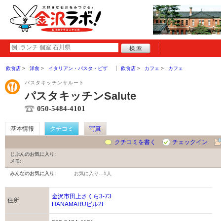
飲食店
洋食
イタリアン・パスタ・ピザ
飲食店
カフェ
カフェ
パスタキッチンサルート
パスタキッチンSalute
050-5484-4101
基本情報
クチコミ
写真
クチコミを書く
チェックイン
じぶんのお気に入り:
メモ:
みんなのお気に入り:
お気に入り…
1人
金沢市田上さくら3-73
住所
HANAMARUビル2F