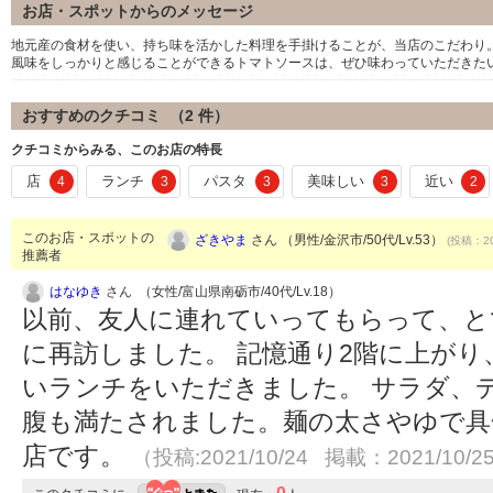
お店・スポットからのメッセージ
地元産の食材を使い、持ち味を活かした料理を手掛けることが、当店のこだわり
風味をしっかりと感じることができるトマトソースは、ぜひ味わっていただきた
おすすめのクチコミ （
2
件）
クチコミからみる、このお店の特長
店
ランチ
パスタ
美味しい
近い
4
3
3
3
2
このお店・スポットの
ざきやま
さん （男性/金沢市/50代/Lv.53）
(投稿：20
推薦者
はなゆき
さん （女性/富山県南砺市/40代/Lv.18）
以前、友人に連れていってもらって、と
に再訪しました。 記憶通り2階に上が
いランチをいただきました。 サラダ、
腹も満たされました。麺の太さやゆで具
店です。
（投稿:2021/10/24 掲載：2021/10/2