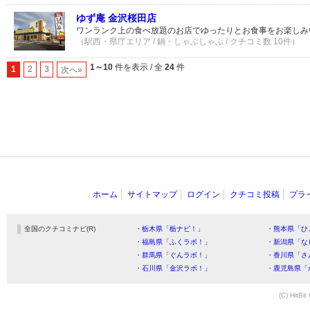
ゆず庵 金沢桜田店
ワンランク上の食べ放題のお店でゆったりとお食事をお楽しみ
（駅西・県庁エリア / 鍋・しゃぶしゃぶ / クチコミ数 10件）
1～10
件を表示 / 全
24
件
1
2
3
次へ»
ホーム
サイトマップ
ログイン
クチコミ投稿
プラ
全国のクチコミナビ(R)
・栃木県「栃ナビ！」
・熊本県「ひ
・福島県「ふくラボ！」
・新潟県「な
・群馬県「ぐんラボ！」
・香川県「さ
・石川県「金沢ラボ！」
・鹿児島県「
(C) HitBit