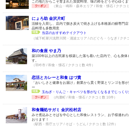
この地だからこそ育まれた加賀料理、味の粋をどうぞ心ゆくま
（東山・鳴和・森本エリア / 和食・懐石 / クチコミ
にょろ助 金沢片町
活鰻を入荷し、店内で捌き炭火で焼き上げる本格派の鰻専門店
品料理も多数用意
当店のおすすめテイクアウト
（城下町犀川浅野川間・涌波エリア / のどぐろ・うなぎ / クチ
和の食座 やま乃
築100年以上の古民家を移築した落ち着いた店内で、心も身体
す。
（羽咋市 / 和食・懐石 / クチコミ数 4件）
恋活とカレーと和食 はづ貴
「おいしさと健康をお届け」創業から貫く野菜とリンゴを形が
ー
玉ねぎ・りんご・キャベツを形がなくなるまでじっくり
（内灘町 / 和食・懐石 / クチコミ数 10件）
和食麺処サガミ 金沢松村店
みそ煮込みとそばを中心とした和食レストラン、お子様連れの
おります！
（駅西・県庁エリア / そば・うどん / クチコミ数 12件）