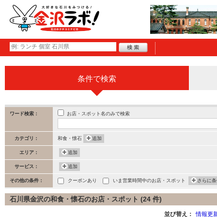
条件で検索
お店・スポット名のみで検索
ワード検索：
カテゴリ：
和食・懐石
追加
エリア：
追加
サービス：
追加
その他の条件：
クーポンあり
いま営業時間中のお店・スポット
さらに条
石川県金沢の和食・懐石のお店・スポット (24 件)
並び替え：
情報更