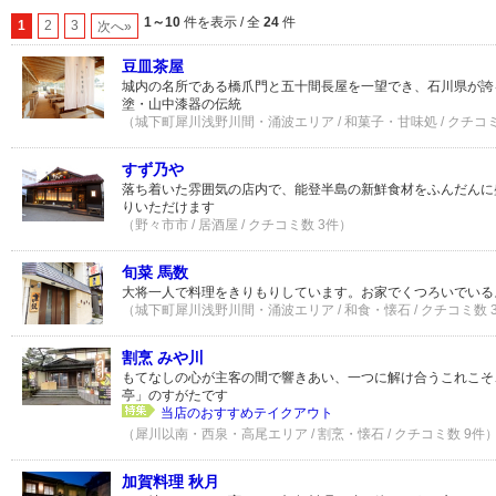
1～10
件を表示 / 全
24
件
1
2
3
次へ»
豆皿茶屋
城内の名所である橋爪門と五十間長屋を一望でき、石川県が誇
塗・山中漆器の伝統
（城下町犀川浅野川間・涌波エリア / 和菓子・甘味処 / クチコミ
すず乃や
落ち着いた雰囲気の店内で、能登半島の新鮮食材をふんだんに
りいただけます
（野々市市 / 居酒屋 / クチコミ数 3件）
旬菜 馬数
大将一人で料理をきりもりしています。お家でくつろいでいる
（城下町犀川浅野川間・涌波エリア / 和食・懐石 / クチコミ数 
割烹 みや川
もてなしの心が主客の間で響きあい、一つに解け合うこれこそ
亭」のすがたです
当店のおすすめテイクアウト
（犀川以南・西泉・高尾エリア / 割烹・懐石 / クチコミ数 9件
加賀料理 秋月