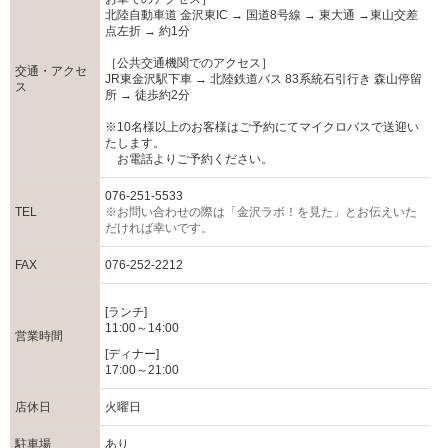
北陸自動車道 金沢東IC → 国道8号線 → 東大通 →東山交差
点左折 → 約1分
［公共交通機関でのアクセス］
交通・アクセ
JR東金沢駅下車 → 北陸鉄道バス 83系統石引行き 森山停留
ス
所 → 徒歩約2分
※10名様以上のお客様はご予約にてマイクロバスで送迎い
たします。
お電話よりご予約ください。
076-251-5533
TEL
※お問い合わせの際は「金沢ラボ！を見た」とお伝えいた
だければ幸いです。
FAX
076-252-2212
[ランチ]
11:00～14:00
営業時間
[ディナー]
17:00～21:00
店休日
火曜日
駐車場
あり