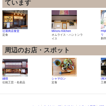
ています
mig
辻屋商店食堂
Minoru Kitchen
リ
定食
オムライス・ハントンラ
創
イス
周辺のお店・スポット
縁煌
シャマロン
(有
伝統工芸・名産品
定食
工