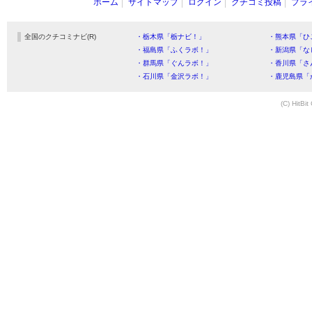
ホーム
サイトマップ
ログイン
クチコミ投稿
プラ
全国のクチコミナビ(R)
・栃木県「栃ナビ！」
・熊本県「ひ
・福島県「ふくラボ！」
・新潟県「な
・群馬県「ぐんラボ！」
・香川県「さ
・石川県「金沢ラボ！」
・鹿児島県「
(C) HitBit