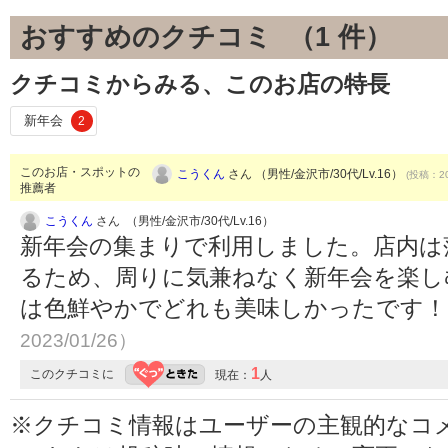
おすすめのクチコミ （
1
件）
クチコミからみる、このお店の特長
新年会
2
このお店・スポットの
こうくん
さん （男性/金沢市/30代/Lv.16）
(投稿：20
推薦者
こうくん
さん （男性/金沢市/30代/Lv.16）
新年会の集まりで利用しました。店内は
るため、周りに気兼ねなく新年会を楽し
は色鮮やかでどれも美味しかったです
2023/01/26）
1
このクチコミに
現在：
人
※クチコミ情報はユーザーの主観的なコ