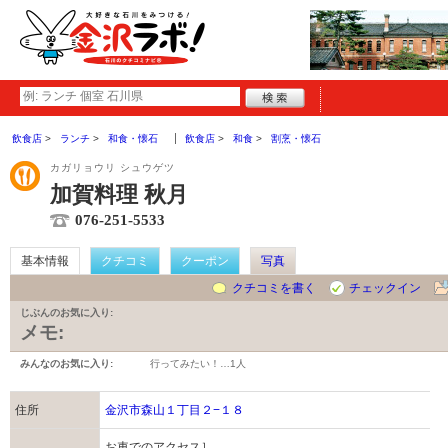
飲食店
ランチ
和食・懐石
飲食店
和食
割烹・懐石
カガリョウリ シュウゲツ
加賀料理 秋月
076-251-5533
基本情報
クチコミ
クーポン
写真
クチコミを書く
チェックイン
じぶんのお気に入り:
メモ:
みんなのお気に入り:
行ってみたい！…
1人
住所
金沢市森山１丁目２−１８
お車でのアクセス］