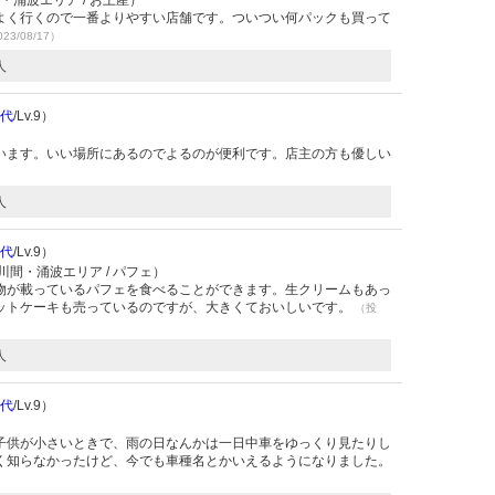
涌波エリア / お土産）
よく行くので一番よりやすい店舗です。ついつい何パックも買って
23/08/17）
人
0代
/Lv.9）
います。いい場所にあるのでよるのが便利です。店主の方も優しい
人
0代
/Lv.9）
間・涌波エリア / パフェ）
物が載っているパフェを食べることができます。生クリームもあっ
ットケーキも売っているのですが、大きくておいしいです。
（投
人
0代
/Lv.9）
子供が小さいときで、雨の日なんかは一日中車をゆっくり見たりし
く知らなかったけど、今でも車種名とかいえるようになりました。