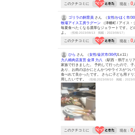
0
このクチコミに
現在：
ゴリラの飼育員
さん （
女性
/
かほく市
/
3
牧場アイス工房ラグーン
（津幡町 / アイス
毎夏食べたくなる濃厚なジェラートです。ど
よ。
（投稿:2023/08/13 掲載：2023/08/17）
0
このクチコミに
現在：
ひら
さん （
女性
/
金沢市
/
30代
/Lv.11）
力八精肉店直営 金澤 力八
（駅西・県庁エリア 
家族で行きました。 予約して行ったので、子
あり、お肉のほかにとんかつやライスがつい
食べれて良かったです。 さらに子ども用ドリ
用したいです。
（投稿:2023/08/10 掲載：2023/0
0
このクチコミに
現在：