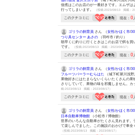
佃の佃煮 金沢エムザ店
（城下町犀川浅野川間・
佃煮はこのお店のが一番好きです。エムザは
行ってしまいます。
（投稿:2023/08/13 掲載：20
0
このクチコミに
現在：
ゴリラの飼育員
さん （
女性
/
かほく市
/
3
つり具センター あさの
（羽咋市 / 釣り）
朝早くに釣りに行くときはこのお店で餌を買
です。
（投稿:2023/08/13 掲載：2023/08/17）
0
このクチコミに
現在：
ゴリラの飼育員
さん （
女性
/
かほく市
/
3
フルーツパーラーむらはた
（城下町犀川浅野川
果物好きにはたまらないくらいたくさんの果
さりしていて、果物の味を邪魔しません。カ
稿:2023/08/13 掲載：2023/08/17）
0
このクチコミに
現在：
ゴリラの飼育員
さん （
女性
/
かほく市
/
3
日本自動車博物館
（小松市 / 博物館）
世界のいろんな自動車がたくさん見れます。
て楽しんでました。この施設のおかげで車全
（投稿:2023/08/13 掲載：2023/08/17）