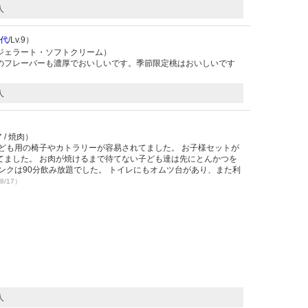
人
0代
/Lv.9）
・ジェラート・ソフトクリーム）
のフレーバーも濃厚でおいしいです。季節限定桃はおいしいです
人
/ 焼肉）
ども用の椅子やカトラリーが容易されてました。 お子様セットが
てました。 お肉が焼けるまで待てない子ども達は先にとんかつを
ンクは90分飲み放題でした。 トイレにもオムツ台があり、また利
8/17）
人