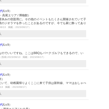
人
0代
/Lv.9）
高尾エリア / 博物館）
夏休みの宿題用に。その他のイベントもたくさん開催されていて子
墳のジオラマを作ったことがあるのですが、今でも家に飾ってあり
08/13 掲載：2023/08/17）
人
0代
/Lv.9）
なのでいいですね。ここはBBQもパークゴルフもできるので、い
（投稿:2023/08/13 掲載：2023/08/17）
人
0代
/Lv.9）
所）
にいて、幼稚園帰りよくここに来て子供は新幹線、ママはおしゃべ
/13 掲載：2023/08/17）
人
0代
/Lv.9）