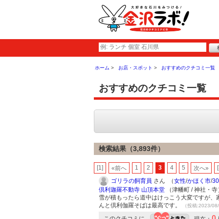
ホーム
お店・スポット
おすすめのクチコミ一覧
おすすめのクチコミ一覧
検索結果（3,893件）
[1]
1
2
3
4
5
«前へ
次へ»
ゴリラの飼育員
さん （
女性
/
かほく市
/
3
倶利迦羅不動寺 山頂本堂
（津幡町 / 神社・寺
雪が積もったら道中はけっこう大変ですが、
んと倶利伽羅そばは最高です。
（投稿:2023/08
0
このクチコミに