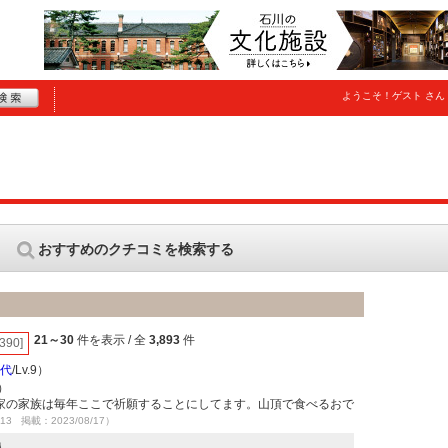
ようこそ！
ゲスト
さん
おすすめのクチコミを検索する
21～30
件を表示 / 全
3,893
件
[390]
0代
/Lv.9）
）
家の家族は毎年ここで祈願することにしてます。山頂で食べるおで
/13 掲載：2023/08/17）