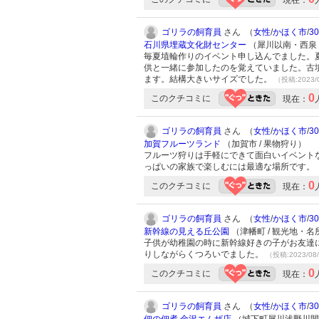
現在：
ゴリラの飼育員
さん （
女性
/
かほく市
/
3
石川県埋蔵文化財センター
（犀川以南・西泉・
毎夏埴輪作りのイベント申し込んでました。
供と一緒に参加したのを覚えていました。古
ます。結構大きいサイズでした。
（投稿:2023/
0
このクチコミに
現在：
ゴリラの飼育員
さん （
女性
/
かほく市
/
3
加賀フルーツランド
（加賀市 / 果物狩り）
フルーツ狩りは手軽にできて面白いイベント
っぱいの家族で楽しむには最適な場所です。
0
このクチコミに
現在：
ゴリラの飼育員
さん （
女性
/
かほく市
/
3
新幹線の見える丘公園
（津幡町 / 観光地・名
子供が幼稚園の時に新幹線好きの子がお友達
りしながらくつろいでました。
（投稿:2023/08
0
このクチコミに
現在：
ゴリラの飼育員
さん （
女性
/
かほく市
/
3