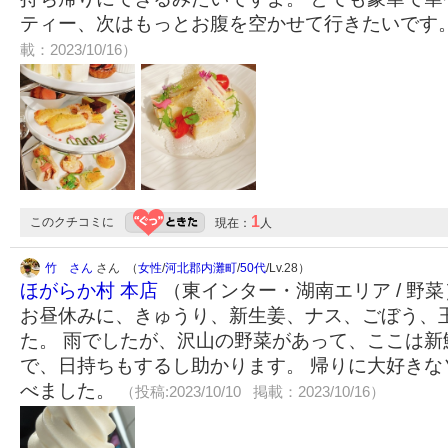
ティー、次はもっとお腹を空かせて行きたいです
載：2023/10/16）
1
このクチコミに
現在：
人
竹 さん
さん （
女性
/
河北郡内灘町
/
50代
/Lv.28）
ほがらか村 本店
（東インター・湖南エリア / 野菜
お昼休みに、きゅうり、新生姜、ナス、ごぼう、
た。 雨でしたが、沢山の野菜があって、ここは新
で、日持ちもするし助かります。 帰りに大好きな
べました。
（投稿:2023/10/10 掲載：2023/10/16）