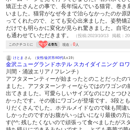
矯正士さんとの事で、長年悩んでいる猫背、巻き
いました。猫背がなぜ今まで治らなかったのか原
ってくれたので、とても安心出来ました。姿勢矯
だけでも明らかに変化が見られ驚きました。自宅
も通わせていただきます。
（投稿:2023/10/13 掲載：202
0
このクチコミに
現在：
人
けとま
さん （
女性
/
金沢市
/
40代
/Lv.19）
金沢ニューグランドホテル スカイダイニング ロワ
川間・涌波エリア / フレンチ）
アフタヌーンティーが始まったとのことだったの
ました。アフタヌーンティーならではのワゴンの
出てきました。可愛らしいサイズなのにひとつひ
かったです。その後にワゴンが登場です。3段と
りだくさんでした。ホテルメイドなので味も間違
しかったのですがお腹がいっぱいになり最後の方
す(^^; 残したくないので頑張って食べましたが
持ち帰りにできるみたいですよ。 とても豪華で華