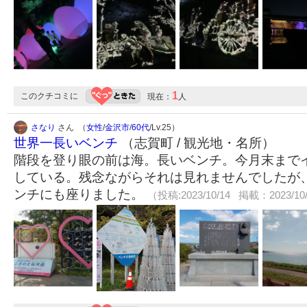
1
このクチコミに
現在：
人
さなり
さん （
女性
/
金沢市
/
60代
/Lv.25）
世界一長いベンチ
（志賀町 / 観光地・名所）
階段を登り眼の前は海。長いベンチ。今月末まで
している。残念ながらそれは見れませんでしたが
ンチにも座りました。
（投稿:2023/10/14 掲載：2023/10