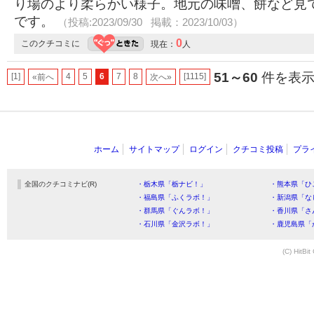
り場のより柔らかい様子。地元の味噌、餅など見
です。
（投稿:2023/09/30 掲載：2023/10/03）
0
このクチコミに
現在：
人
51～60
件を表示 
[1]
4
5
6
7
8
[1115]
«前へ
次へ»
ホーム
サイトマップ
ログイン
クチコミ投稿
プラ
全国のクチコミナビ(R)
・栃木県「栃ナビ！」
・熊本県「ひ
・福島県「ふくラボ！」
・新潟県「な
・群馬県「ぐんラボ！」
・香川県「さ
・石川県「金沢ラボ！」
・鹿児島県「
(C) HitBit