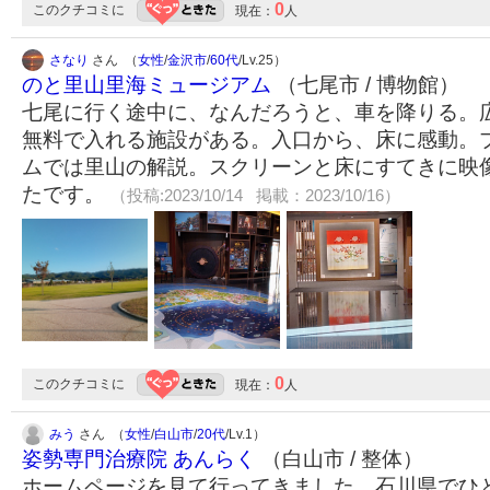
0
このクチコミに
現在：
人
さなり
さん （
女性
/
金沢市
/
60代
/Lv.25）
のと里山里海ミュージアム
（七尾市 / 博物館）
七尾に行く途中に、なんだろうと、車を降りる。
無料で入れる施設がある。入口から、床に感動。
ムでは里山の解説。スクリーンと床にすてきに映
たです。
（投稿:2023/10/14 掲載：2023/10/16）
0
このクチコミに
現在：
人
みう
さん （
女性
/
白山市
/
20代
/Lv.1）
姿勢専門治療院 あんらく
（白山市 / 整体）
ホームページを見て行ってきました。石川県でひ