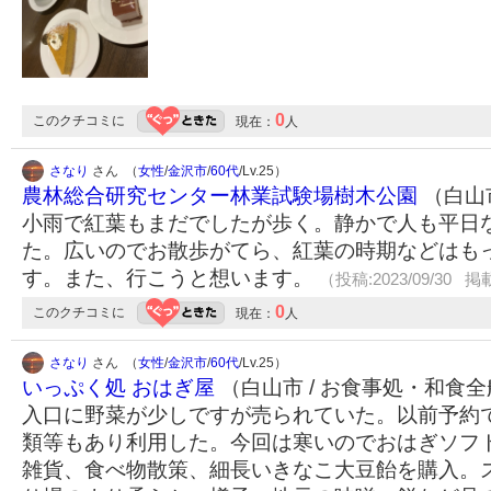
0
このクチコミに
現在：
人
さなり
さん （
女性
/
金沢市
/
60代
/Lv.25）
農林総合研究センター林業試験場樹木公園
（白山市
小雨で紅葉もまだでしたが歩く。静かで人も平日
た。広いのでお散歩がてら、紅葉の時期などはも
す。また、行こうと想います。
（投稿:2023/09/30 掲載
0
このクチコミに
現在：
人
さなり
さん （
女性
/
金沢市
/
60代
/Lv.25）
いっぷく処 おはぎ屋
（白山市 / お食事処・和食
入口に野菜が少しですが売られていた。以前予約
類等もあり利用した。今回は寒いのでおはぎソフ
雑貨、食べ物散策、細長いきなこ大豆飴を購入。