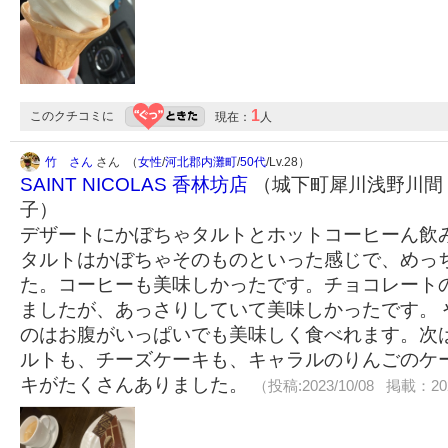
1
このクチコミに
現在：
人
竹 さん
さん （
女性
/
河北郡内灘町
/
50代
/Lv.28）
SAINT NICOLAS 香林坊店
（城下町犀川浅野川間・
子）
デザートにかぼちゃタルトとホットコーヒーん飲
タルトはかぼちゃそのものといった感じで、めっ
た。コーヒーも美味しかったです。チョコレート
ましたが、あっさりしていて美味しかったです。 
のはお腹がいっぱいでも美味しく食べれます。次
ルトも、チーズケーキも、キャラルのりんごのケ
キがたくさんありました。
（投稿:2023/10/08 掲載：202