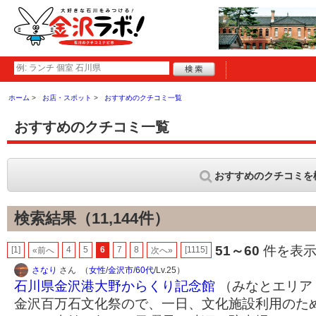
ホーム
お店・スポット
おすすめのクチコミ一覧
おすすめのクチコミ一覧
おすすめのクチコミを
検索結果（11,144件）
51～60
件を表示 
[1]
4
5
6
7
8
[1115]
«前へ
次へ»
さなり
さん （
女性
/
金沢市
/
60代
/Lv.25）
石川県金沢港大野からくり記念館
（みなとエリア 
金沢百万石文化祭ので、一日、文化施設利用のた