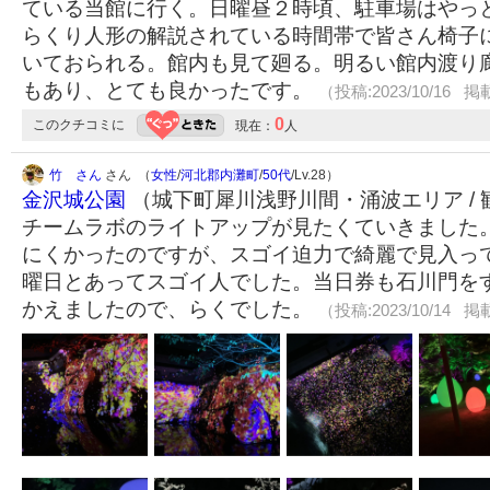
ている当館に行く。日曜昼２時頃、駐車場はやっ
らくり人形の解説されている時間帯で皆さん椅子
いておられる。館内も見て廻る。明るい館内渡り
もあり、とても良かったです。
（投稿:2023/10/16 掲載
0
このクチコミに
現在：
人
竹 さん
さん （
女性
/
河北郡内灘町
/
50代
/Lv.28）
金沢城公園
（城下町犀川浅野川間・涌波エリア /
チームラボのライトアップが見たくていきました
にくかったのですが、スゴイ迫力で綺麗で見入っ
曜日とあってスゴイ人でした。当日券も石川門を
かえましたので、らくでした。
（投稿:2023/10/14 掲載