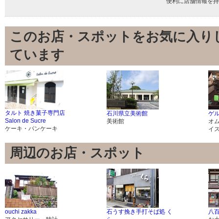
便利に店舗情報を持
このお店・スポットをお気に入り
ています
タルト 焼き菓子専門店
石川県立美術館
ゲ
Salon de Sucre
美術館
オ
ケーキ・パンケーキ
イ
周辺のお店・スポット
ouchi zakka
石うす挽き手打そば処 く
八