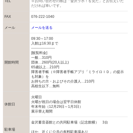
TEL
※お問い合わせの際は「金沢ラボ！を見た」とお伝えいた
だければ幸いです。
FAX
076-222-1040
メール
メールを送る
09:30～17:00
入館は16:30まで
--------------------
[観覧料金]
一般…310円
開館時間
団体…260円(20人以上)
65歳以上…210円
障害者手帳（※障害者手帳アプリ「ミライロＩＤ」の提示
も対象）を
お持ちの方・およびその介護人…210円
高校生以下…無料
火曜日
火曜が祝日の場合は翌平日休館
休館日
年末年始（12月29日～1月3日）
展示替え期間
金沢蓄音器館との共同駐車場（記念館横） 3台
駐車場
ほか、近くに公共の有料駐車場あり