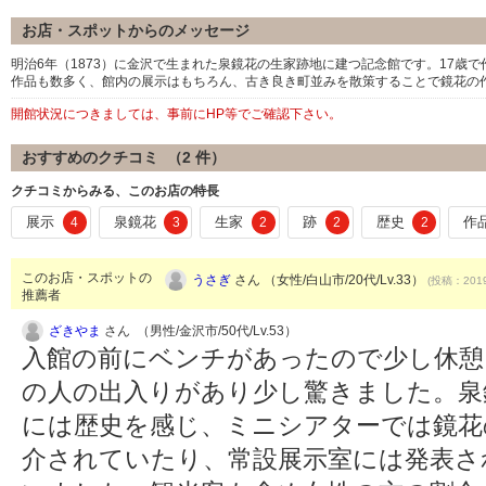
お店・スポットからのメッセージ
明治6年（1873）に金沢で生まれた泉鏡花の生家跡地に建つ記念館です。17歳
作品も数多く、館内の展示はもちろん、古き良き町並みを散策することで鏡花の
開館状況につきましては、事前にHP等でご確認下さい。
おすすめのクチコミ （
2
件）
クチコミからみる、このお店の特長
展示
泉鏡花
生家
跡
歴史
作
4
3
2
2
2
このお店・スポットの
うさぎ
さん （女性/白山市/20代/Lv.33）
(投稿：2019
推薦者
ざきやま
さん （男性/金沢市/50代/Lv.53）
入館の前にベンチがあったので少し休憩
の人の出入りがあり少し驚きました。泉
には歴史を感じ、ミニシアターでは鏡花
介されていたり、常設展示室には発表さ