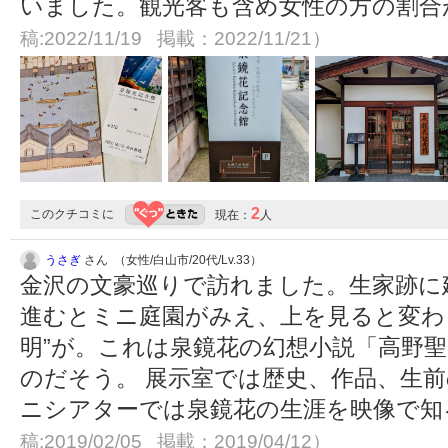
いました。観光客も含め女性の方の割
稿:2022/11/19 掲載：2022/11/21）
2
このクチコミに
現在：
人
うさぎ
さん （女性/白山市/20代/Lv.33）
金沢の文豪巡りで訪れました。生家跡に
進むとミニ庭園がみえ、上を見ると変わ
明”が。これは泉鏡花の幻想小説「高野
のだそう。 展示室では歴史、作品、生
ニシアターでは泉鏡花の生涯を映像で
稿:2019/02/05 掲載：2019/04/12）