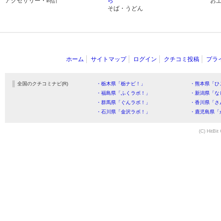
アクセサリー・時計
ら
お
そば・うどん
ホーム
サイトマップ
ログイン
クチコミ投稿
プラ
全国のクチコミナビ(R)
・栃木県「栃ナビ！」
・熊本県「ひ
・福島県「ふくラボ！」
・新潟県「な
・群馬県「ぐんラボ！」
・香川県「さ
・石川県「金沢ラボ！」
・鹿児島県「
(C) HitBit