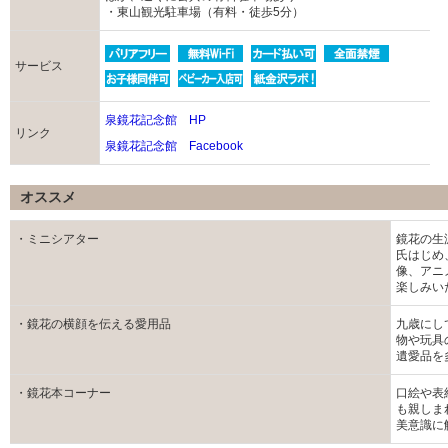
・東山観光駐車場（有料・徒歩5分）
サービス
泉鏡花記念館 HP
リンク
泉鏡花記念館 Facebook
オススメ
・ミニシアター
鏡花の生
氏はじめ
像、アニ
楽しみい
・鏡花の横顔を伝える愛用品
九歳にし
物や玩具
遺愛品を
・鏡花本コーナー
口絵や表
も親しま
美意識に