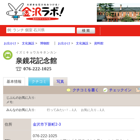
お出かけ
文化施設
博物館
お出かけ
文化施設
資料館
イズミキョウカキネンカン
泉鏡花記念館
076-222-1025
基本情報
クチコミ
写真
クチコミを書く
チェックイン
じぶんのお気に入り:
メモ:
みんなのお気に入り:
行ってみたい！…
1人
お気に入り…
1人
住所
金沢市下新町2-3
076-222-1025