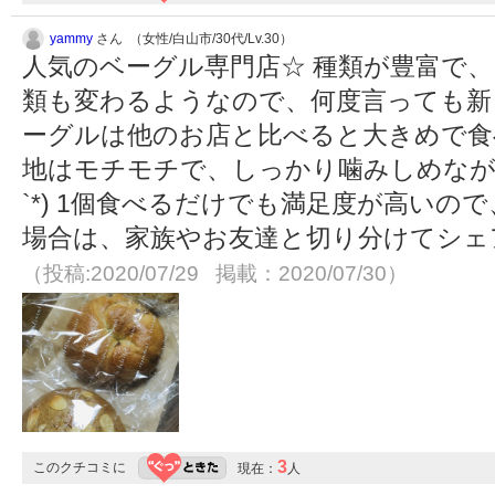
yammy
さん （女性/白山市/30代/Lv.30）
人気のベーグル専門店☆ 種類が豊富で
類も変わるようなので、何度言っても新しい
ーグルは他のお店と比べると大きめで食
地はモチモチで、しっかり噛みしめながら
`*) 1個食べるだけでも満足度が高い
場合は、家族やお友達と切り分けてシェ
（投稿:2020/07/29 掲載：2020/07/30）
3
このクチコミに
現在：
人