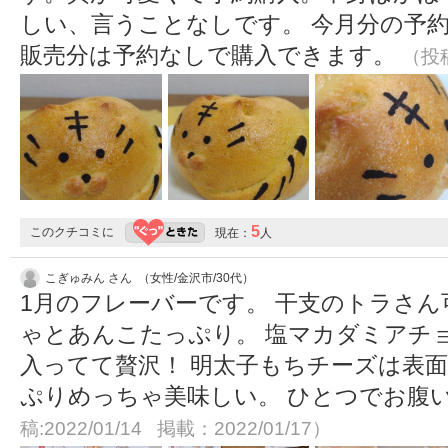
しい、言うことなしです。 今月分の予
販売分は予約なしで購入できます。
（投稿
5
このクチコミに
現在：
人
こぎゅみん さん （女性/金沢市/30代）
1月のフレーバーです。 干支のトラさん
ゃとあんこたっぷり。 塩マカダミアチ
入ってて贅沢！ 明太子もちチーズは表
ぷりめっちゃ美味しい。 ひとつでお腹
稿:2022/01/14 掲載：2022/01/17）