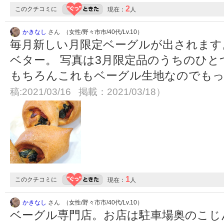
2
このクチコミに
現在：
人
かきなし
さん （女性/野々市市/40代/Lv.10）
毎月新しい月限定ベーグルが出されます
ベター。 写真は3月限定品のうちのひ
もちろんこれもベーグル生地なのでも
稿:2021/03/16 掲載：2021/03/18）
1
このクチコミに
現在：
人
かきなし
さん （女性/野々市市/40代/Lv.10）
ベーグル専門店。お店は駐車場奥のこじ