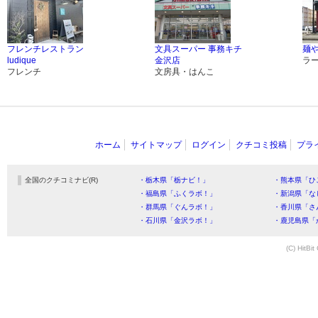
フレンチレストラン
文具スーパー 事務キチ
麺や
ludique
金沢店
ラ
フレンチ
文房具・はんこ
ホーム
サイトマップ
ログイン
クチコミ投稿
プラ
全国のクチコミナビ(R)
・栃木県「栃ナビ！」
・熊本県「ひ
・福島県「ふくラボ！」
・新潟県「な
・群馬県「ぐんラボ！」
・香川県「さ
・石川県「金沢ラボ！」
・鹿児島県「
(C) HitBit