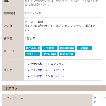
TEL
※お問い合わせの際は「金沢ラボ！を見た」とお伝えいた
だければ幸いです。
営業時間
10:00～17:00
月、火、日曜日
店休日
詳しくはお店のサイト、毎月のカレンダーをご確認下さ
い。
駐車場
4台まで
サービス
トムハナの木 インスタグラム
リンク
トムハナの木 フェイスブック
トムハナの木 ミンネ ページ
オススメ
カフェドリーム
コーヒー
す。