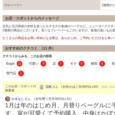
ブルーベリー
2種類の
お店・スポットからのメッセージ
豆乳と石川県産の米粉を使ったモチモチの食感のベーグルと、ニューヨークスタ
2種類の商品がございます。色々なフレーバーもございますが、食感の違いもお
たくさんの商品をお買い求めになる際は、あらかじめ、ご予約いただけると幸い
おすすめのクチコミ （
11
件）
クチコミからみる、このお店の特長
Bagel
可愛い
店
モチ
種類
美
16
8
7
6
6
専門店
3
このお店・スポットの
宝船
さん （女性/かほく市/30代/Lv.65）
(投稿：2019
推薦者
かきなし
さん （女性/野々市市/40代/Lv.10）
1月は年のはじめ月、月替りベーグルに
す。寅が可愛くて予約購入。中身はかぼ