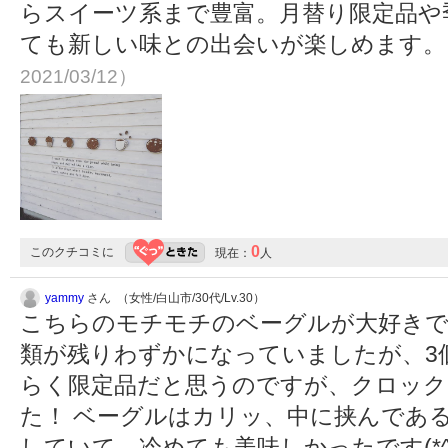
らスイーツ系まで豊富。月替り限定品や
ても新しい味との出会いが楽しめます
2021/03/12）
0
このクチコミに
現在：
人
yammy
さん （女性/白山市/30代/Lv.30）
こちらのモチモチのベーグルが大好きで
類が残りわずかになっていましたが、3個購
らく限定品だと思うのですが、クロック
た！ ベーグルはカリッ、中に挟んであ
していて、冷めても美味しかったです(*^^