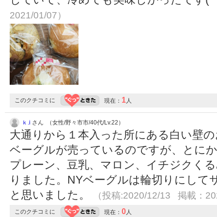
2021/01/07）
1
このクチコミに
現在：
人
ｋ.i
さん （女性/野々市市/40代/Lv.22）
大通りから１本入った所にある白い壁の
ベーグルが売っているのですが、とにか
プレーン、豆乳、マロン、イチジクくる
りました。NYベーグルは輪切りにして
と思いました。
（投稿:2020/12/13 掲載：202
0
このクチコミに
現在：
人