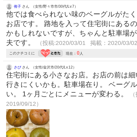
侑子
さん （女性/野々市市/30代/Lv.7）
他では食べられない味のベーグルがたく
お店です。 路地を入って住宅街にある
かもしれないですが、ちゃんと駐車場が
夫です。
（投稿:2020/03/01 掲載：2020/03/0
0
このクチコミに
現在：
人
さぴ
さん （女性/金沢市/20代/Lv.12）
住宅街にある小さなお店。お店の前は細
行きにくいかも。駐車場在り。 ベーグ
い。 1ヶ月ごとにメニューが変わる。
（
2019/09/12）