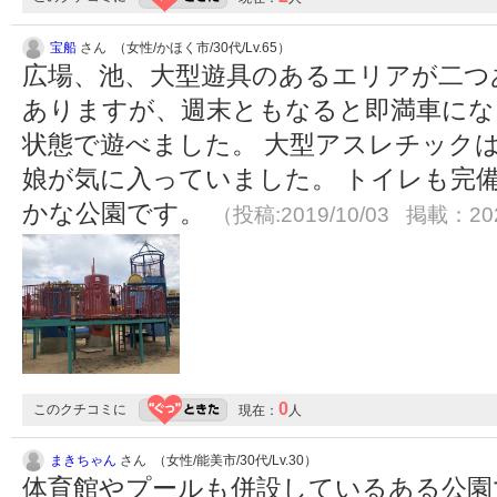
宝船
さん （女性/かほく市/30代/Lv.65）
広場、池、大型遊具のあるエリアが二つ
ありますが、週末ともなると即満車にな
状態で遊べました。 大型アスレチック
娘が気に入っていました。 トイレも完
かな公園です。
（投稿:2019/10/03 掲載：202
0
このクチコミに
現在：
人
まきちゃん
さん （女性/能美市/30代/Lv.30）
体育館やプールも併設しているある公園