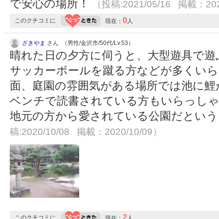
で安心の場所！
（投稿:2021/05/16 掲載：202
0
このクチコミに
現在：
人
ざきやま
さん （男性/金沢市/50代/Lv.53）
晴れた日の夕方に伺うと、大型遊具で遊
サッカーボールを蹴る方などが多くいら
面、庭園の雰囲気がある場所では池に鯉
ベンチで読書されている方もいらっしゃ
地元の方から愛されている公園だとい
稿:2020/10/08 掲載：2020/10/09）
2
このクチコミに
現在：
人