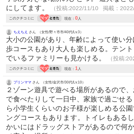
にしてます。
（投稿:2022/11/10 掲載：2022/
0
このクチコミに
現在：
人
ちえちえ
さん （女性/野々市市/40代/Lv.3）
大小の公園があり、年齢によって使い分
歩コースもあり大人も楽しめる。テント
でいるファミリーも見かける。
（投稿:202
1
このクチコミに
現在：
人
プリンママ
さん （女性/金沢市/30代/Lv.10）
２ゾーン遊具で遊べる場所があるので、
で食べたりして一日中、家族で過ごせる
ら小学生くらいのお子様が楽しめる公園
ングコースもあります。トイレもあるし
かいにはドラッグストアがあるので何