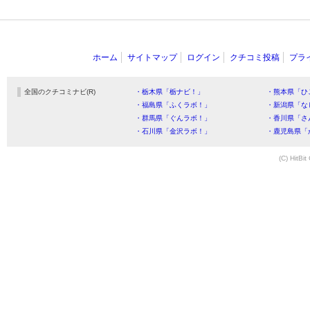
ホーム
サイトマップ
ログイン
クチコミ投稿
プラ
全国のクチコミナビ(R)
・栃木県「栃ナビ！」
・熊本県「ひ
・福島県「ふくラボ！」
・新潟県「な
・群馬県「ぐんラボ！」
・香川県「さ
・石川県「金沢ラボ！」
・鹿児島県「
(C) HitBit