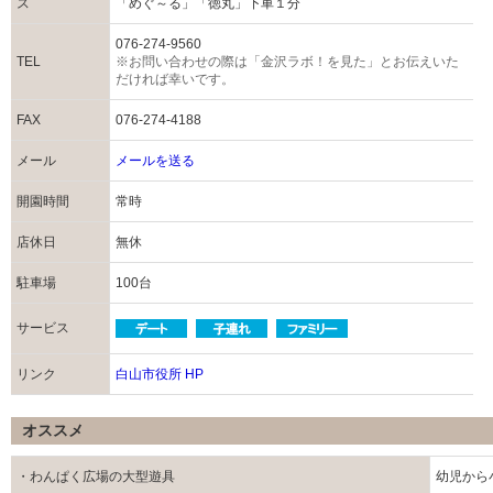
ス
「めぐ～る」「徳丸」下車１分
076-274-9560
TEL
※お問い合わせの際は「金沢ラボ！を見た」とお伝えいた
だければ幸いです。
FAX
076-274-4188
メール
メールを送る
開園時間
常時
店休日
無休
駐車場
100台
サービス
リンク
白山市役所 HP
オススメ
・わんぱく広場の大型遊具
幼児から