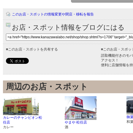
このお店・スポットの情報変更や閉店・移転を報告
お店・スポット情報をブログにはる
■
このお店・スポットを共有する
■
このお店・スポッ
読取機能付きのモバ
アクセス！
便利に店舗情報を持
周辺のお店・スポット
御菓
カレーのチャンピオン松
和
任店
やまや 松任店
カレー
酒