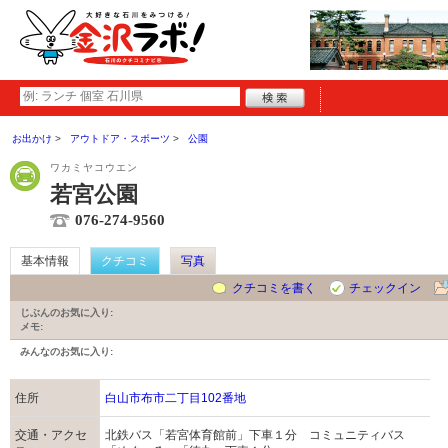
お出かけ
アウトドア・スポーツ
公園
ワカミヤコウエン
若宮公園
076-274-9560
基本情報
クチコミ
写真
クチコミを書く
チェックイン
じぶんのお気に入り:
メモ:
みんなのお気に入り:
住所
白山市布市二丁目102番地
交通・アクセ
北鉄バス「若宮体育館前」下車１分 コミュニティバス