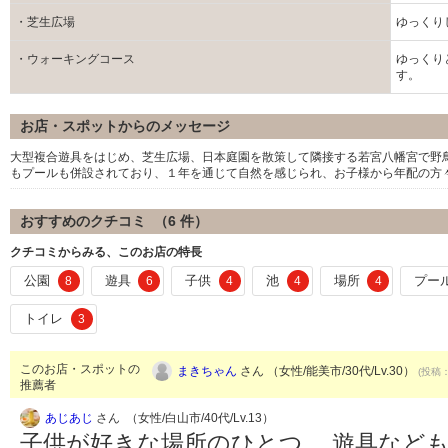
・芝生広場
ゆっくり
・ウォーキングコース
ゆっくり
す。
お店・スポットからのメッセージ
大型複合遊具をはじめ、芝生広場、日本庭園を散策して隣接する若宮八幡宮で野
もプールも併設されており、１年を通じて自然を感じられ、お子様から年配の方
おすすめのクチコミ （
6
件）
クチコミからみる、このお店の特長
公園
遊具
子供
池
場所
プー
8
6
4
4
4
トイレ
3
このお店・スポットの
まきちゃん
さん （女性/能美市/30代/Lv.30）
(投稿：
推薦者
あじあじ
さん （女性/白山市/40代/Lv.13）
子供が好きな場所のひとつ。 遊具など